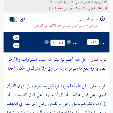
الرئيسية
تفسير القرطبي
سورة الأحزاب
تراجم الأعلام
قوله تعالى وقرن في بيوتكن ولا تبرجن تبرج الجاهلية الأولى
تفسير القرطبي
القرطبي - شمس الدين محمد بن أحمد الأنصاري القرطبي
جزء
صفحة
14
163
قوله تعالى :
قل الله أعلم بما لبثوا له غيب السماوات والأرض
أبصر به وأسمع ما لهم من دونه من ولي ولا يشرك في حكمه أحدا
قوله تعالى :
قل الله أعلم بما لبثوا
قيل بعد موتهم إلى نزول القرآن
فيهم ، على قول
مجاهد
. أو إلى أن ماتوا ; على قول
الضحاك
. أو
إلى وقت تغيرهم بالبلى ; على ما تقدم . وقيل : بما لبثوا في الكهف
، وهي المدة التي ذكرها الله - تعالى - عن
اليهود
وإن ذكروا زيادة