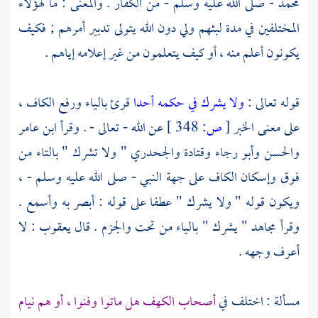
محمد
- صلى الله عليه وسلم - من الكفار . والمعنى : ما لهؤلاء
المختلفين في مدة لبثهم ولي دون الله يتولى تدبير أمرهم ; فكيف
يكونون أعلم منه ، أو كيف يتعلمون من غير إعلامه إياهم .
قوله تعالى :
ولا يشرك في حكمه أحدا
قرئ بالياء ورفع الكاف ،
على معنى الخبر
[
ص:
348 ]
عن الله - تعالى - . وقرأ
ابن عامر
والحسن
وأبو رجاء
وقتادة
والجحدري
" ولا تشرك " بالتاء من
فوق وإسكان الكاف على جهة النبي - صلى الله عليه وسلم - ،
ويكون قوله " ولا يشرك " عطفا على قوله : أبصر به وأسمع .
وقرأ
مجاهد
" يشرك " بالياء من تحت والجزم . قال
يعقوب
: لا
أعرف وجهه .
مسألة : اختلف في
أصحاب الكهف
هل ماتوا وفنوا ، أو هم نيام