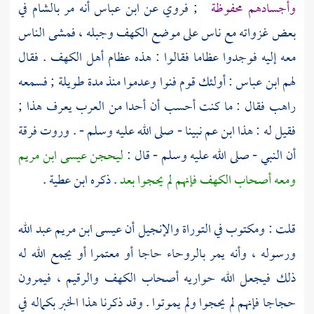
وأجسادهم محفوظة
; فروي عن
ابن عباس
أنه مر
بالشام
في
بعض غزواته مع ناس على موضع الكهف وجبله ، فمشى الناس
معه إليه فوجدوا عظاما فقالوا : هذه عظام
أهل الكهف
. فقال
لهم
ابن عباس
: أولئك قوم فنوا وعدموا منذ مدة طويلة ; فسمعه
راهب فقال : ما كنت أحسب أن أحدا من العرب يعرف هذا ;
فقيل له : هذا ابن عم نبينا - صلى الله عليه وسلم - . وروت فرقة
أن النبي - صلى الله عليه وسلم - قال :
ليحجن
عيسى ابن مريم
ومعه
أصحاب الكهف
فإنهم لم يحجوا بعد
. ذكره
ابن عطية
.
قلت : ومكتوب في التوراة والإنجيل أن
عيسى ابن مريم
عبد الله
ورسوله ، وأنه يمر
بالروحاء
حاجا أو معتمرا أو يجمع الله له
ذلك فيجعل الله حواريه
أصحاب الكهف
والرقيم ، فيمرون
حجاجا فإنهم لم يحجوا ولم يموتوا . وقد ذكرنا هذا الخبر بكماله في