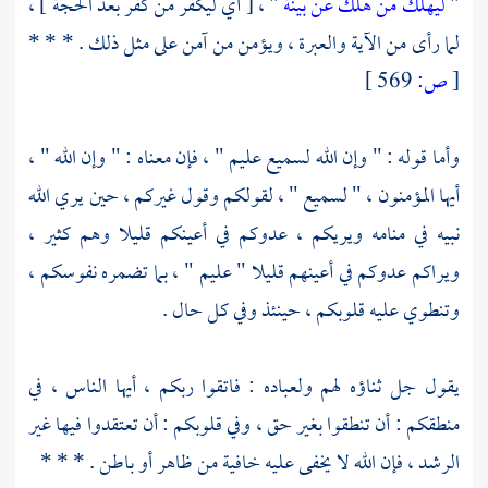
"
ليهلك من هلك عن بينة
" ، [ أي ليكفر من كفر بعد الحجة ] ،
لما رأى من الآية والعبرة ، ويؤمن من آمن على مثل ذلك . * * *
[
ص:
569 ]
وأما قوله : " وإن الله لسميع عليم " ، فإن معناه : " وإن الله " ،
أيها المؤمنون ، " لسميع " ، لقولكم وقول غيركم ، حين يري الله
نبيه في منامه ويريكم ، عدوكم في أعينكم قليلا وهم كثير ،
ويراكم عدوكم في أعينهم قليلا " عليم " ، بما تضمره نفوسكم ،
وتنطوي عليه قلوبكم ، حينئذ وفي كل حال .
يقول جل ثناؤه لهم ولعباده : فاتقوا ربكم ، أيها الناس ، في
منطقكم : أن تنطقوا بغير حق ، وفي قلوبكم : أن تعتقدوا فيها غير
الرشد ، فإن الله لا يخفى عليه خافية من ظاهر أو باطن . * * *