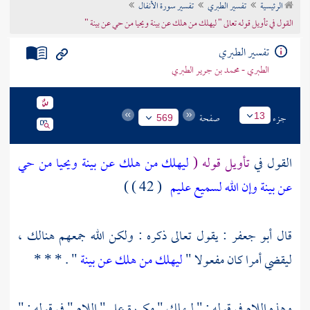
الرئيسية
تفسير الطبري
تفسير سورة الأنفال
تراجم الأعلام
القول في تأويل قوله تعالى " ليهلك من هلك عن بينة ويحيا من حي عن بينة "
تفسير الطبري
الطبري - محمد بن جرير الطبري
جزء
صفحة
13
569
القول في
تأويل قوله (
ليهلك من هلك عن بينة ويحيا من حي
عن بينة وإن الله لسميع عليم
( 42 ) )
قال
أبو جعفر
: يقول تعالى ذكره : ولكن الله جمعهم هنالك ،
ليقضي أمرا كان مفعولا "
ليهلك من هلك عن بينة
" . * * *
وهذه اللام في قوله : " ليهلك " مكررة على " اللام " في قوله : "