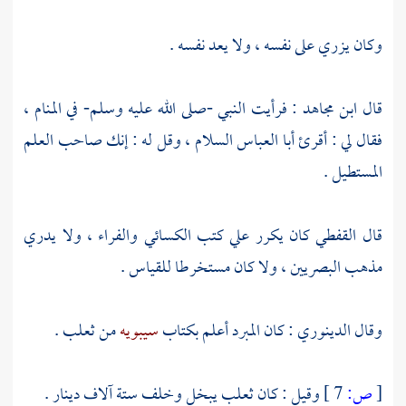
وكان يزري على نفسه ، ولا يعد نفسه .
قال
ابن مجاهد
: فرأيت النبي -صلى الله عليه وسلم- في المنام ،
فقال لي : أقرئ
أبا العباس
السلام ، وقل له : إنك صاحب العلم
المستطيل .
قال
القفطي
كان يكرر علي كتب
الكسائي
والفراء
، ولا يدري
مذهب
البصريين
، ولا كان مستخرطا للقياس .
وقال
الدينوري
: كان
المبرد
أعلم بكتاب
سيبويه
من
ثعلب .
[
ص:
7 ]
وقيل : كان
ثعلب
يبخل وخلف ستة آلاف دينار .