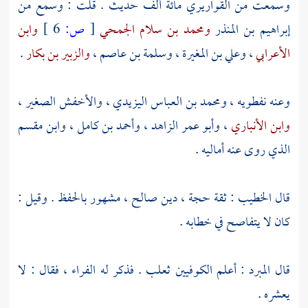
وسمعت من
القواريري
مائة ألف حديث . قلت : وسمع من
إبراهيم بن المنذر
ومحمد بن سلام الجمحي
[
ص:
6 ]
وابن
الأعرابي
،
وعلي بن المغيرة
،
وسلمة بن عاصم
،
والزبير بن بكار
.
وعنه
نفطويه ،
ومحمد بن العباس اليزيدي
،
والأخفش الصغير
،
وابن الأنباري
،
وأبو عمر الزاهد
،
وأحمد بن كامل
،
وابن مقسم
الذي روى عنه أماليه .
قال
الخطيب
: ثقة حجة ، دين صالح ، مشهور بالحفظ . وقيل :
كان لا يتفاصح في خطابه .
قال
المبرد
: أعلم الكوفيين
ثعلب
. فذكر له
الفراء
، فقال : لا
يعشره .