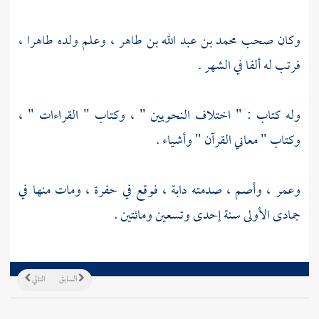
وكان صحب
محمد بن عبد الله بن طاهر
، وعلم ولده
طاهرا
،
فرتب له ألفا في الشهر .
وله كتاب : " اختلاف النحويين " ، وكتاب " القراءات " ،
وكتاب " معاني القرآن " وأشياء .
وعمر ، وأصم ، صدمته دابة ، فوقع في حفرة ، ومات منها في
جمادى الأولى سنة إحدى وتسعين ومائتين .
السابق
التالي