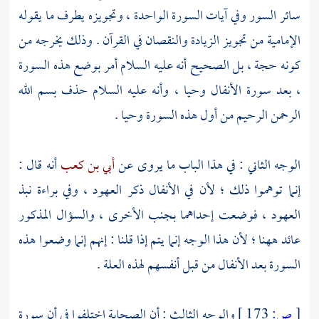
سائر السور وفي آيات السورة الواحدة ، وتجويزه يطرف ما يقوله
الإمامية
من تجويز الزيادة والنقصان في القرآن . وذلك يخرجه من
كونه حجة ، بل الصحيح أنه عليه السلام أمر بوضع هذه السورة
، بعد سورة الأنفال وحيا ، وأنه عليه السلام حذف بسم الله
الرحمن الرحيم من أول هذه السورة وحيا .
الوجه الثاني : في هذا الباب ما يروى عن
أبي بن كعب
أنه قال :
إنما توهموا ذلك ؛ لأن في الأنفال ذكر العهود ، وفي براءة نبذ
العهود ، فوضعت إحداهما بجنب الأخرى ، والسؤال المذكور
عائد ههنا ؛ لأن هذا الوجه إنما يتم إذا قلنا : إنهم إنما وضعوا هذه
السورة بعد الأنفال من قبل أنفسهم لهذه العلة .
[
ص:
173 ]
والوجه الثالث : أن الصحابة اختلفوا في أن سورة