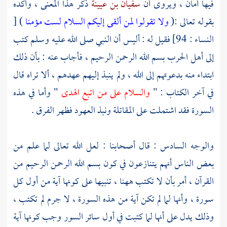
فيها أمان ، ويروى أن
سفيان بن عيينة
ذكر هذا المعنى ، وأكده
بقوله تعالى :(
ولا تقولوا لمن ألقى إليكم السلام لست مؤمنا
) [
النساء : 94] فقيل له : أليس أن النبي صلى الله عليه وسلم كتب
إلى أهل الحرب بسم الله الرحمن الرحيم ، فأجاب عنه : بأن ذلك
ابتداء منه بدعوتهم إلى الله ، ولم ينبذ إليهم عهدهم ، ألا تراه قال
في آخر الكتاب : "
والسلام على من اتبع الهدى
" وأما في هذه
السورة فقد اشتملت على المقاتلة ونبذ العهود فظهر الفرق .
والوجه السادس : قال أصحابنا : لعل الله تعالى لما علم من
بعض الناس أنهم يتنازعون في كون بسم الله الرحمن الرحيم من
القرآن ، أمر بأن لا تكتب ههنا ، تنبيها على كونها آية من أول كل
سورة ، وأنها لما لم تكن آية من هذه السورة ، لا جرم لم تكتب ،
وذلك يدل على أنها لما كتبت في أول سائر السور وجب كونها آية