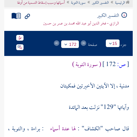
الرئيسية
التفسير الكبير
سورة التوبة
أسمائها وسبب إسقاط التسمية من أولها
تراجم الأعلام
التفسير الكبير
الرازي - فخر الدين أبو عبد الله محمد بن عمر بن حسين
جزء
صفحة
15
172
[
ص:
172 ]
( سورة التوبة )
مدنية ، إلا الآيتين الأخيرتين فمكيتان
وآياتها "129" نزلت بعد المائدة
قال صاحب "الكشاف" :
لها عدة أسماء
: براءة ، والتوبة ،