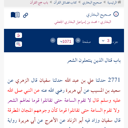
الرئيسية
صحيح البخاري
كتاب فضائل القرآن
باب جمع القرآن
تراجم الأعلام
صحيح البخاري
البخاري - محمد بن إسماعيل البخاري الجعفي
جزء
صفحة
3
1071
باب قتال الذين ينتعلون الشعر
2771 حدثنا
علي بن عبد الله
حدثنا
سفيان
قال
الزهري
عن
سعيد بن المسيب
عن
أبي هريرة
رضي الله عنه
عن النبي صلى الله
عليه وسلم قال
لا تقوم الساعة حتى تقاتلوا قوما نعالهم الشعر
ولا تقوم الساعة حتى تقاتلوا قوما كأن وجوههم المجان المطرقة
قال
سفيان
وزاد فيه
أبو الزناد
عن
الأعرج
عن
أبي هريرة
رواية