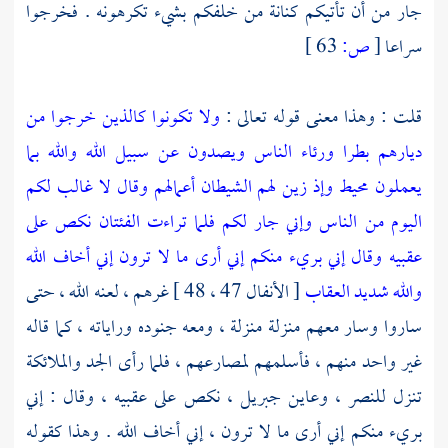
جار من أن تأتيكم
كنانة
من خلفكم بشيء تكرهونه . فخرجوا
سراعا
[
ص:
63 ]
قلت : وهذا معنى قوله تعالى :
ولا تكونوا كالذين خرجوا من
ديارهم بطرا ورئاء الناس ويصدون عن سبيل الله والله بما
يعملون محيط وإذ زين لهم الشيطان أعمالهم وقال لا غالب لكم
اليوم من الناس وإني جار لكم فلما تراءت الفئتان نكص على
عقبيه وقال إني بريء منكم إني أرى ما لا ترون إني أخاف الله
والله شديد العقاب
[ الأنفال 47 ، 48 ] غرهم ، لعنه الله ، حتى
ساروا وسار معهم منزلة منزلة ، ومعه جنوده وراياته ، كما قاله
غير واحد منهم ، فأسلمهم لمصارعهم ، فلما رأى الجد والملائكة
تنزل للنصر ، وعاين
جبريل
، نكص على عقبيه ، وقال : إني
بريء منكم إني أرى ما لا ترون ، إني أخاف الله . وهذا كقوله