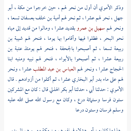
وذكر
الأموي
أن أول من نحر لهم ، حين خرجوا من
مكة
،
أبو
جهل
، نحر لهم عشرا ، ثم نحر لهم
أمية بن خلف
بعسفان
تسعا ،
ونحر لهم
سهيل بن عمرو
بقديد
عشرا ، ومالوا من
قديد
إلى مياه
نحو البحر ، فظلوا فيها وأقاموا بها يوما ، فنحر لهم
شيبة بن
ربيعة
تسعا ، ثم أصبحوا
بالجحفة
، فنحر لهم يومئذ
عتبة بن
ربيعة
عشرا ، ثم أصبحوا
بالأبواء
، فنحر لهم
نبيه
ومنبه
ابنا
الحجاج
عشرا ، ونحر لهم
العباس بن عبد المطلب
عشرا ، ونحر
لهم على ماء
بدر
أبو البختري
عشرا ، ثم أكلوا من أزوادهم . قال
الأموي
: حدثنا أبي ، حدثنا
أبو بكر الهذلي
قال : كان مع المشركين
ستون فرسا وستمائة درع ، وكان مع رسول الله صلى الله عليه
وسلم فرسان وستون درعا
. هذا ما كان من أمر هؤلاء في نفيرهم من
مكة
ومسيرهم إلى
بدر
.