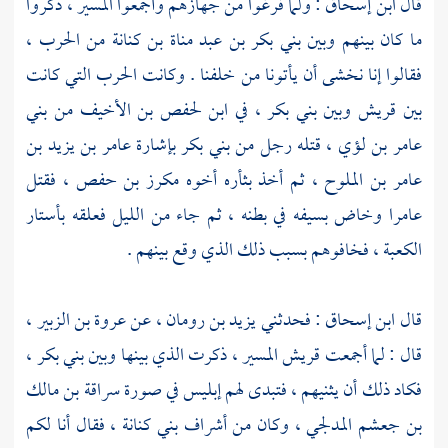
قال
ابن إسحاق
: ولما فرغوا من جهازهم وأجمعوا المسير ، ذكروا
ما كان بينهم وبين
بني بكر بن عبد مناة بن كنانة
من الحرب ،
فقالوا إنا نخشى أن يأتونا من خلفنا . وكانت الحرب التي كانت
بين
قريش
وبين
بني بكر
، في ابن
لحفص بن الأخيف
من
بني
عامر بن لؤي ،
قتله رجل من
بني بكر
بإشارة
عامر بن يزيد بن
عامر بن الملوح
، ثم أخذ بثأره أخوه
مكرز بن حفص
، فقتل
عامرا
وخاض بسيفه في بطنه ، ثم جاء من الليل فعلقه بأستار
الكعبة
، فخافوهم بسبب ذلك الذي وقع بينهم .
قال
ابن إسحاق
: فحدثني
يزيد بن رومان
، عن
عروة بن الزبير ،
قال : لما أجمعت
قريش
المسير ، ذكرت الذي بينها وبين
بني بكر
،
فكاد ذلك أن يثنيهم ، فتبدى لهم إبليس في صورة
سراقة بن مالك
بن جعشم المدلجي
، وكان من أشراف
بني كنانة
، فقال أنا لكم