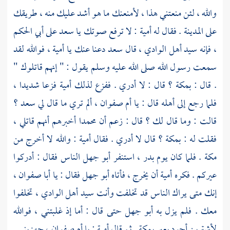
والله ، لئن منعتني هذا ، لأمنعنك ما هو أشد عليك منه ، طريقك
على
المدينة
. فقال له
أمية
: لا ترفع صوتك يا
سعد
على
أبي الحكم
، فإنه سيد أهل الوادي ، قال
سعد
دعنا عنك يا
أمية
، فوالله لقد
سمعت رسول الله صلى الله عليه وسلم يقول : " إنهم قاتلوك "
. قال :
بمكة ؟
قال : لا أدري . ففزع لذلك
أمية
فزعا شديدا ،
فلما رجع إلى أهله قال : يا
أم صفوان
، ألم تري ما قال لي
سعد ؟
قالت : وما قال لك ؟ قال : زعم أن
محمدا
أخبرهم أنهم قاتلي ،
فقلت له :
بمكة ؟
قال لا أدري . فقال
أمية
: والله لا أخرج من
مكة
. فلما كان يوم
بدر
، استنفر
أبو جهل
الناس فقال : أدركوا
عيركم . فكره
أمية
أن يخرج ، فأتاه
أبو جهل
فقال : يا
أبا صفوان
،
إنك متى يراك الناس قد تخلفت وأنت سيد أهل الوادي ، تخلفوا
معك . فلم يزل به
أبو جهل
حتى قال : أما إذ غلبتني ، فوالله
لأشترين أجود بعير
بمكة
. ثم قال
أمية
: يا
أم صفوان
، جهزيني .