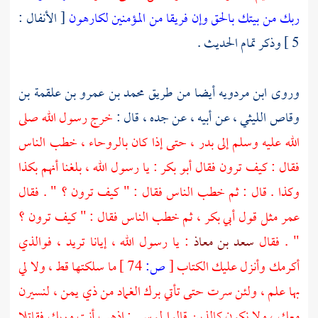
ربك من بيتك بالحق وإن فريقا من المؤمنين لكارهون
[ الأنفال :
5 ] وذكر تمام الحديث .
وروى
ابن مردويه
أيضا من طريق
محمد بن عمرو بن علقمة بن
وقاص الليثي
، عن أبيه ، عن جده ، قال :
خرج رسول الله صلى
الله عليه وسلم إلى
بدر
، حتى إذا كان
بالروحاء
، خطب الناس
فقال : كيف ترون فقال
أبو بكر
: يا رسول الله ، بلغنا أنهم بكذا
وكذا . قال : ثم خطب الناس فقال : " كيف ترون ؟ " . فقال
عمر
مثل قول
أبي بكر
، ثم خطب الناس فقال : " كيف ترون ؟
" . فقال
سعد بن معاذ
: يا رسول الله ، إيانا تريد ، فوالذي
أكرمك وأنزل عليك الكتاب
[
ص:
74 ]
ما سلكتها قط ، ولا لي
بها علم ، ولئن سرت حتى تأتي
برك الغماد
من ذي يمن ، لنسيرن
معك ، ولا نكون كالذين قالوا
لموسى
: اذهب أنت وربك فقاتلا