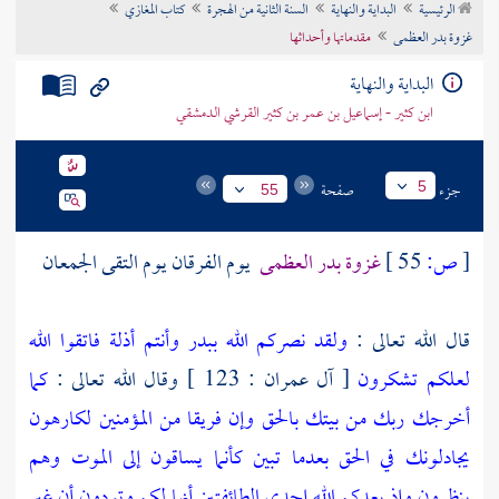
الرئيسية
البداية والنهاية
السنة الثانية من الهجرة
كتاب المغازي
تراجم الأعلام
غزوة بدر العظمى
مقدماتها وأحداثها
البداية والنهاية
ابن كثير - إسماعيل بن عمر بن كثير القرشي الدمشقي
جزء
صفحة
5
55
[
ص:
55 ]
غزوة
بدر
العظمى
يوم الفرقان يوم التقى الجمعان
قال الله تعالى :
ولقد نصركم الله ببدر وأنتم أذلة فاتقوا الله
لعلكم تشكرون
[ آل عمران : 123 ] وقال الله تعالى :
كما
أخرجك ربك من بيتك بالحق وإن فريقا من المؤمنين لكارهون
يجادلونك في الحق بعدما تبين كأنما يساقون إلى الموت وهم
ينظرون وإذ يعدكم الله إحدى الطائفتين أنها لكم وتودون أن غير