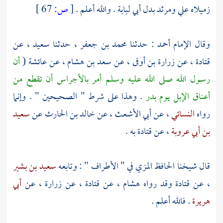
زميلاه علي
ومرثد
بدل
أبي لبابة
. والله أعلم .
[
ص:
67 ]
وقال الإمام
أحمد
: حدثنا
محمد بن جعفر
، حدثنا
سعيد
، عن
قتادة
، عن
زرارة بن أوفى
، عن
سعد بن هشام
، عن
عائشة
(
أن
رسول الله صلى الله عليه وسلم أمر بالأجراس أن تقطع من
أعناق الإبل يوم
بدر
. وهذا على شرط " الصحيحين " . وإنما
رواه
النسائي
، عن
أبي الأشعث
، عن
خالد بن الحارث
عن
سعيد
بن أبي عروبة
، عن
قتادة
به .
قال شيخنا
الحافظ المزي
في " الأطراف " : وتابعه
سعيد بن بشير
، عن
قتادة
وقد رواه
هشام
، عن
قتادة
، عن
زرارة
، عن
أبي
هريرة
. فالله أعلم .