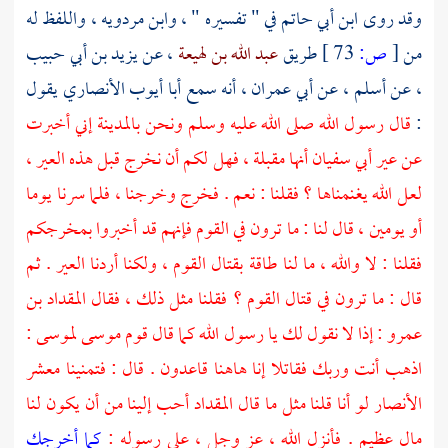
وقد روى
ابن أبي حاتم
في " تفسيره " ،
وابن مردويه
، واللفظ له
من
[
ص:
73 ]
طريق
عبد الله بن لهيعة
، عن
يزيد بن أبي حبيب
، عن
أسلم
، عن
أبي عمران
، أنه سمع
أبا أيوب الأنصاري
يقول
:
قال رسول الله صلى الله عليه وسلم ونحن
بالمدينة
إني أخبرت
عن عير
أبي سفيان
أنها مقبلة ، فهل لكم أن نخرج قبل هذه العير ،
لعل الله يغنمناها ؟ فقلنا : نعم . فخرج وخرجنا ، فلما سرنا يوما
أو يومين ، قال لنا : ما ترون في القوم فإنهم قد أخبروا بمخرجكم
فقلنا : لا والله ، ما لنا طاقة بقتال القوم ، ولكنا أردنا العير . ثم
قال : ما ترون في قتال القوم ؟ فقلنا مثل ذلك ، فقال
المقداد بن
عمرو
: إذا لا نقول لك يا رسول الله كما قال
قوم موسى
لموسى
:
اذهب أنت وربك فقاتلا إنا هاهنا قاعدون . قال : فتمنينا معشر
الأنصار
لو أنا قلنا مثل ما قال
المقداد
أحب إلينا من أن يكون لنا
مال عظيم . فأنزل الله ، عز وجل ، على رسوله :
كما أخرجك