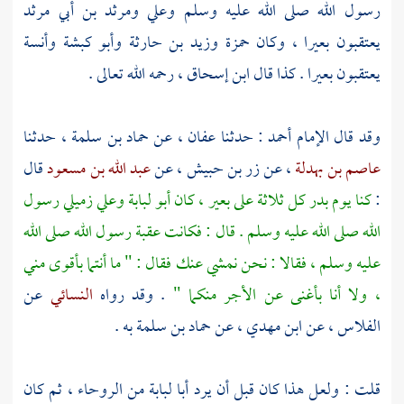
رسول الله صلى الله عليه وسلم
وعلي
ومرثد بن أبي مرثد
يعتقبون بعيرا ، وكان
حمزة
وزيد
بن حارثة
وأبو كبشة
وأنسة
يعتقبون بعيرا . كذا قال
ابن إسحاق
، رحمه الله تعالى .
وقد قال الإمام
أحمد
: حدثنا
عفان
، عن
حماد بن سلمة
، حدثنا
عاصم بن بهدلة
، عن
زر بن حبيش
، عن
عبد الله بن مسعود
قال
:
كنا يوم
بدر
كل ثلاثة على بعير ، كان
أبو لبابة
وعلي
زميلي رسول
الله صلى الله عليه وسلم . قال : فكانت عقبة رسول الله صلى الله
عليه وسلم ، فقالا : نحن نمشي عنك فقال : " ما أنتما بأقوى مني
، ولا أنا بأغنى عن الأجر منكما "
. وقد رواه
النسائي
عن
الفلاس
، عن
ابن مهدي
، عن
حماد بن سلمة
به .
قلت : ولعل هذا كان قبل أن يرد
أبا لبابة
من
الروحاء
، ثم كان