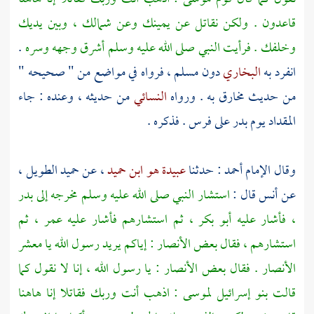
قاعدون . ولكن نقاتل عن يمينك وعن شمالك ، وبين يديك
وخلفك . فرأيت النبي صلى الله عليه وسلم أشرق وجهه وسره
.
انفرد به
البخاري
دون
مسلم
، فرواه في مواضع من " صحيحه "
من حديث
مخارق
به . ورواه
النسائي
من حديثه ، وعنده : جاء
المقداد
يوم
بدر
على فرس . فذكره .
وقال الإمام
أحمد
: حدثنا
عبيدة هو ابن حميد
، عن
حميد الطويل
،
عن
أنس
قال :
استشار النبي صلى الله عليه وسلم مخرجه إلى
بدر
، فأشار عليه
أبو بكر
، ثم استشارهم فأشار عليه
عمر
، ثم
استشارهم ، فقال بعض
الأنصار
: إياكم يريد رسول الله يا معشر
الأنصار
. فقال بعض
الأنصار
: يا رسول الله ، إنا لا نقول كما
قالت
بنو إسرائيل
لموسى
: اذهب أنت وربك فقاتلا إنا هاهنا