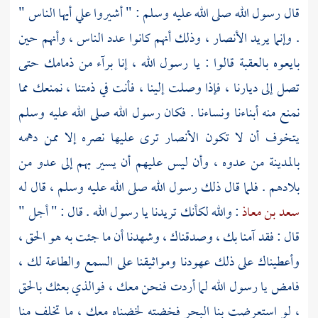
قال رسول الله صلى الله عليه وسلم : " أشيروا علي أيها الناس "
. وإنما يريد
الأنصار
، وذلك أنهم كانوا عدد الناس ، وأنهم حين
بايعوه
بالعقبة
قالوا : يا رسول الله ، إنا برآء من ذمامك حتى
تصل إلى ديارنا ، فإذا وصلت إلينا ، فأنت في ذمتنا ، نمنعك مما
نمنع منه أبناءنا ونساءنا . فكان رسول الله صلى الله عليه وسلم
يتخوف أن لا تكون
الأنصار
ترى عليها نصره إلا ممن دهمه
بالمدينة
من عدوه ، وأن ليس عليهم أن يسير بهم إلى عدو من
بلادهم . فلما قال ذلك رسول الله صلى الله عليه وسلم ، قال له
سعد بن معاذ
: والله لكأنك تريدنا يا رسول الله . قال : " أجل "
قال : فقد آمنا بك ، وصدقناك ، وشهدنا أن ما جئت به هو الحق ،
وأعطيناك على ذلك عهودنا ومواثيقنا على السمع والطاعة لك ،
فامض يا رسول الله لما أردت فنحن معك ، فوالذي بعثك بالحق
، لو استعرضت بنا البحر فخضته لخضناه معك ، ما تخلف منا