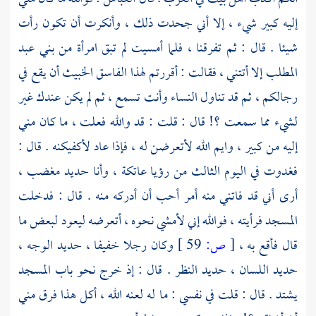
إليه كبير شيء ، إلا أني جحدت ذلك ، وأنكرت أن تكون رأت
شيئا . قال : ثم تفرقنا ، فلما أمسيت لم تبق امرأة من
بني عبد
المطلب
إلا أتتني ، فقالت : أقررتم لهذا الفاسق الخبيث أن يقع في
رجالكم ، ثم قد تناول النساء وأنت تسمع ، ثم لم يكن عندك غير
لشيء مما سمعت ؟! قال : قلت : قد والله فعلت ، ما كان مني
إليه من كبير ، وايم الله لأتعرضن له ، فإذا عاد لأكفيكنه . قال :
فغدوت في اليوم الثالث من رؤيا
عاتكة
، وأنا حديد مغضب ،
أرى أني قد فاتني منه أمر أحب أن أدركه منه . قال : فدخلت
المسجد فرأيته ، فوالله إني لأمشي نحوه ، أتعرضه ليعود لبعض ما
قال فأقع به ،
[
ص:
59 ]
وكان رجلا خفيفا ، حديد الوجه ،
حديد اللسان ، حديد النظر . قال : إذ خرج نحو باب المسجد
يشتد . قال : قلت في نفسي : ما له لعنه الله ، أكل هذا فرق مني