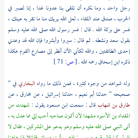
رجل واحد ، وما نكره أن تلقى بنا عدونا غدا ، إنا لصبر في
الحرب ، صدق عند اللقاء ، لعل الله يريك منا ما تقر به عينك ،
فسر على بركة الله . قال : فسر رسول الله صلى الله عليه وسلم
بقول
سعد
ونشطه . ثم قال : سيروا وأبشروا فإن الله قد وعدني
إحدى الطائفتين ، والله لكأني الآن أنظر إلى مصارع القوم هكذا
ذكره
ابن إسحاق
رحمه الله .
[
ص:
71 ]
وله شواهد من وجوه كثيرة ، فمن ذلك ما رواه
البخاري
في "
صحيحه " حدثنا
أبو نعيم
، حدثنا
إسرائيل ،
عن
مخارق
، عن
طارق بن شهاب
قال : سمعت
ابن مسعود
يقول :
شهدت من
المقداد بن الأسود
مشهدا لأن أكون صاحبه أحب إلي مما عدل به ،
أتى النبي صلى الله عليه وسلم وهو يدعو على المشركين ، فقال لا
نقول كما قال قوم
موسى
: اذهب أنت وربك فقاتلا إنا هاهنا