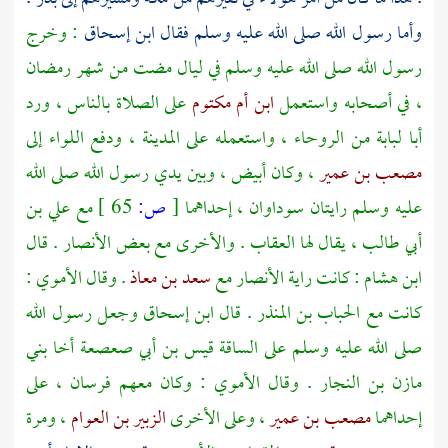
وأما رسول الله صلى الله عليه وسلم فقال
ابن إسحاق
: وخرج
رسول الله صلى الله عليه وسلم في ليال مضت من شهر رمضان
، في أصحابه واستعمل
ابن أم مكتوم
على الصلاة بالناس ، ورد
أبا لبابة
من
الروحاء
، واستعمله على
المدينة
، ودفع اللواء إلى
مصعب بن عمير
، وكان أبيض ، وبين يدي رسول الله صلى الله
عليه وسلم رايتان سوداوان ، إحداهما
[
ص:
65 ]
مع
علي بن
أبي طالب
، يقال لها العقاب . والأخرى مع بعض
الأنصار
. قال
ابن هشام
: كانت راية
الأنصار
مع
سعد بن معاذ
. وقال
الأموي
:
كانت مع
الحباب بن المنذر
. قال
ابن إسحاق
وجعل رسول الله
صلى الله عليه وسلم على الساقة
قيس بن أبي صعصعة
أخا
بني
مازن بن النجار
. وقال
الأموي
: وكان معهم فرسان ، على
إحداهما
مصعب بن عمير
، وعلى الأخرى
الزبير بن العوام
، ومرة