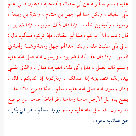
عليه وسلم يسألونه عن
أبي سفيان
وأصحابه ، فيقول ما لي علم
بأبي سفيان
، ولكن هذا
أبو جهل بن هشام
،
وعتبة بن ربيعة
،
وشيبة
،
وأمية بن خلف
. فإذا قال ذلك ضربوه ، فإذا ضربوه ،
قال : نعم ، أنا أخبركم ، هذا
أبو سفيان
. فإذا تركوه فسألوه قال :
ما لي
بأبي سفيان
علم ، ولكن هذا
أبو جهل
وعتبة
وشيبة
وأمية
في
الناس . فإذا قال هذا أيضا ضربوه ، ورسول الله صلى الله عليه
وسلم قائم يصلي ، فلما رأى ذلك انصرف فقال : والذي نفسي
بيده إنكم لتضربونه إذا صدقكم ، وتتركونه إذا كذبكم . قال :
وقال رسول الله صلى الله عليه وسلم : هذا مصرع فلان غدا .
يضع يده على الأرض هاهنا وهاهنا . فما أماط أحدهم عن موضع
يد رسول الله صلى الله عليه وسلم
ورواه
مسلم
، عن
أبي بكر
،
عن
عفان
به نحوه .