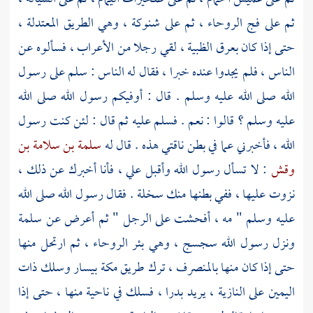
ثم على
فج الروحاء
، ثم على
شنوكة
، وهي الطريق المعتدلة ،
حتى إذا كان
بعرق الظبية
، لقي رجلا من الأعراب ، فسألوه عن
الناس ، فلم يجدوا عنده خبرا ، فقال له الناس : سلم على رسول
الله صلى الله عليه وسلم . قال : أوفيكم رسول الله صلى الله
عليه وسلم ؟ قالوا : نعم . فسلم عليه ثم قال : لئن كنت رسول
الله ، فأخبرني عما في بطن ناقتي هذه . قال له
سلمة بن سلامة بن
وقش
: لا تسأل رسول الله وأقبل علي ، فأنا أخبرك عن ذلك ،
نزوت عليها ، ففي بطنها منك سخلة . فقال رسول الله صلى الله
عليه وسلم " مه ، أفحشت على الرجل " ثم أعرض عن
سلمة
ونزل رسول الله
سجسج
، وهي
بئر الروحاء
، ثم ارتحل منها
حتى إذا كان منها
بالمنصرف
، ترك طريق
مكة
بيسار وسلك ذات
اليمين على
النازية
، يريد
بدرا
، فسلك في ناحية منها ، حتى إذا