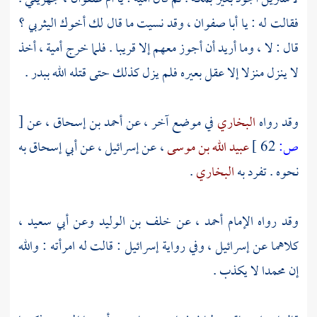
فقالت له : يا
أبا صفوان
، وقد نسيت ما قال لك أخوك اليثربي ؟
قال : لا ، وما أريد أن أجوز معهم إلا قريبا . فلما خرج
أمية
، أخذ
لا ينزل منزلا إلا عقل بعيره فلم يزل كذلك حتى قتله الله
ببدر
.
وقد رواه
البخاري
في موضع آخر ، عن
أحمد بن إسحاق
، عن
[
ص:
62 ]
عبيد الله بن موسى
، عن
إسرائيل
، عن
أبي إسحاق
به
نحوه . تفرد به
البخاري
.
وقد رواه الإمام
أحمد
، عن
خلف بن الوليد
وعن
أبي سعيد
،
كلاهما عن
إسرائيل
، وفي رواية
إسرائيل
: قالت له امرأته : والله
إن
محمدا
لا يكذب .