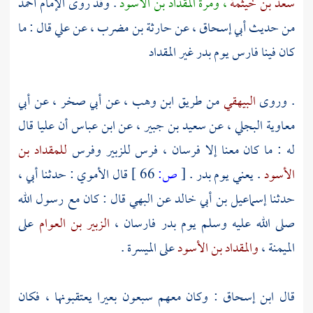
سعد بن خيثمة
، ومرة
المقداد بن الأسود
. وقد روى الإمام
أحمد
من حديث
أبي إسحاق
، عن
حارثة بن مضرب
، عن
علي
قال : ما
كان فينا فارس يوم
بدر
غير
المقداد
. وروى
البيهقي
من طريق
ابن وهب
، عن
أبي صخر
، عن
أبي
معاوية البجلي
، عن
سعيد بن جبير
، عن
ابن عباس
أن
عليا
قال
له : ما كان معنا إلا فرسان ، فرس
للزبير
وفرس
للمقداد بن
الأسود
. يعني يوم
بدر
.
[
ص:
66 ]
قال
الأموي
: حدثنا أبي ،
حدثنا
إسماعيل بن أبي خالد
عن
البهي
قال : كان مع رسول الله
صلى الله عليه وسلم يوم
بدر
فارسان ،
الزبير بن العوام
على
الميمنة ،
والمقداد بن الأسود
على الميسرة .
قال
ابن إسحاق
: وكان معهم سبعون بعيرا يعتقبونها ، فكان