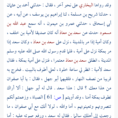
وقد رواها
البخاري
على نحو آخر ، فقال : حدثني
أحمد بن عثمان
، حدثنا
شريح بن مسلمة
، ثنا
إبراهيم بن يوسف
، عن أبيه ، عن
أبي إسحاق
، حدثني
عمرو بن ميمون
، أنه سمع
عبد الله بن
مسعود
حدث عن
سعد بن معاذ
أنه كان صديقا
لأمية بن خلف
،
وكان
أمية
إذا مر
بالمدينة
، نزل على
سعد بن معاذ
، وكان
سعد
إذا
مر
بمكة
نزل على
أمية
، فلما قدم رسول الله صلى الله عليه وسلم
المدينة
، انطلق
سعد بن معاذ
معتمرا ، فنزل على
أمية
بمكة
، فقال
سعد
لأمية
: انظر لي ساعة خلوة ، لعلي أطوف
بالبيت
. فخرج به
قريبا من نصف النهار ، فلقيهما
أبو جهل
، فقال : يا
أبا صفوان
من هذا معك ؟ قال : هذا
سعد
. قال له
أبو جهل
: ألا أراك
تطوف
بمكة
آمنا ، وقد آويتم
[
ص:
61 ]
الصباة ، وزعمتم أنكم
تنصرونهم وتعينونهم ، أما والله ، لولا أنك مع
أبي صفوان
، ما
رجعت إلى أهلك سالما . فقال له
سعد
، ورفع صوته عليه : أما