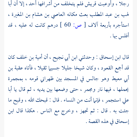
رجلا ، وأوعبت
قريش
فلم يتخلف من أشرافها أحد ، إلا أن
أبا
لهب بن عبد المطلب
بعث مكانه
العاصي بن هشام بن المغيرة
،
استأجره بأربعة آلاف
[
ص:
60 ]
درهم كانت له عليه ، قد
أفلس بها .
قال
ابن إسحاق
: وحدثني
ابن أبي نجيح
، أن
أمية بن خلف
كان
قد أجمع القعود ، وكان شيخا جليلا جسيما ثقيلا ، فأتاه
عقبة بن
أبي معيط
وهو جالس في المسجد بين ظهراني قومه ، بمجمرة
يحملها ، فيها نار ومجمر ، حتى وضعها بين يديه ، ثم قال يا
أبا
علي
استجمر ، فإنما أنت من النساء . قال : قبحك الله ، وقبح ما
جئت به . قال : ثم تجهز ، وخرج مع الناس . هكذا قال
ابن
إسحاق
في هذه القصة .