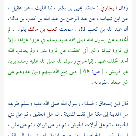
وقال
البخاري
: حدثنا
يحيى بن بكير
، ثنا
الليث
، عن
عقيل
،
عن
ابن شهاب
، عن
عبد الرحمن بن عبد الله بن كعب بن مالك
أن
عبد الله بن كعب
قال : سمعت
كعب بن مالك
يقول :
لم
أتخلف عن رسول الله صلى الله عليه وسلم في غزوة غزاها ، إلا
في غزوة
تبوك
، غير أني تخلفت عن غزوة
بدر
، ولم يعاتب الله
أحدا تخلف عنها ، إنما خرج رسول الله صلى الله عليه وسلم يريد
عير
قريش
،
[
ص:
68 ]
حتى جمع الله بينهم وبين عدوهم على
غير ميعاد
. تفرد به .
قال
ابن إسحاق
: فسلك رسول الله صلى الله عليه وسلم طريقه
من
المدينة
إلى
مكة
على نقب
المدينة
، ثم على
العقيق
، ثم على
ذي
الحليفة
، ثم على أولات الجيش ، ثم مر على
تربان
، ثم على
ملل
،
ثم على
غميس الحمام
، ثم على
صخيرات اليمام
، ثم على
السيالة
،