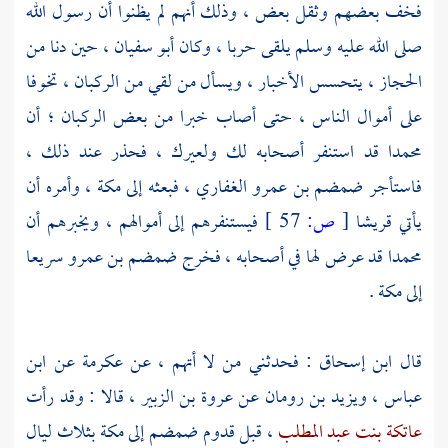
فخف بعضهم وثقل بعض ، وذلك أنهم لم يظنوا أن رسول الله
صلى الله عليه وسلم يلقى حربا ، وكان
أبو سفيان
، حين دنا من
الحجاز
، يتحسس الأخبار ، ويسأل من لقي من الركبان ، تخوفا
على أموال الناس ، حتى أصاب خبرا من بعض الركبان ؛ أن
محمدا
قد استنفر أصحابه لك ولعيرك ، فحذر عند ذلك ،
فاستأجر
ضمضم بن عمرو الغفاري
، فبعثه إلى
مكة
، وأمره أن
يأتي
قريشا
[
ص:
57 ]
فيستنفرهم إلى أموالهم ، ويخبرهم أن
محمدا
قد عرض لها في أصحابه ، فخرج
ضمضم بن عمرو
سريعا
إلى
مكة
.
قال
ابن إسحاق
: فحدثني من لا أتهم ، عن
عكرمة
عن
ابن
عباس
،
ويزيد بن رومان
عن
عروة بن الزبير ،
قالا : وقد رأت
عاتكة بنت عبد المطلب
، قبل قدوم
ضمضم
إلى
مكة
بثلاث ليال