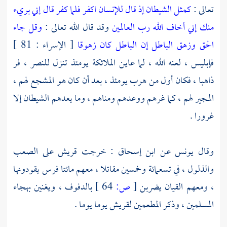
تعالى :
كمثل الشيطان إذ قال للإنسان اكفر فلما كفر قال إني بريء
منك إني أخاف الله رب العالمين
وقد قال الله تعالى :
وقل جاء
الحق وزهق الباطل إن الباطل كان زهوقا
[ الإسراء : 81 ]
فإبليس ، لعنه الله ، لما عاين الملائكة يومئذ تنزل للنصر ، فر
ذاهبا ، فكان أول من هرب يومئذ ، بعد أن كان هو المشجع لهم ،
المجير لهم ، كما غرهم ووعدهم ومناهم ، وما يعدهم الشيطان إلا
غرورا .
وقال
يونس
عن
ابن إسحاق
: خرجت
قريش
على الصعب
والذلول ، في تسعمائة وخمسين مقاتلا ، معهم مائتا فرس يقودونها
، ومعهم القيان يضربن
[
ص:
64 ]
بالدفوف ، ويغنين بهجاء
المسلمين ، وذكر المطعمين
لقريش
يوما يوما .