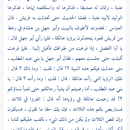
عتبة
، وكان له صديقا ، فذكرها له واستكتمه إياها ، فذكرها
الوليد
لأبيه
عتبة
، ففشا الحديث حتى تحدثت به
قريش
. قال
العباس
: فغدوت لأطوف بالبيت
وأبو جهل بن هشام
في رهط
من
قريش
قعود يتحدثون برؤيا
عاتكة ،
فلما رآني
أبو جهل
قال :
يا
أبا الفضل
، إذا فرغت من طوافك فأقبل إلينا . فلما فرغت
أقبلت حتى جلست معهم ، فقال
أبو جهل
يا
بني عبد المطلب
،
متى حدثت فيكم هذه النبية ؟! قال : قلت : وما ذاك ؟ قال :
تلك الرؤيا التي رأت
عاتكة
. قال : قلت : وما رأت ؟ قال : يا
بني عبد المطلب
، أما رضيتم أن يتنبأ رجالكم حتى تتنبأ نساؤكم
؟! قد زعمت
عاتكة
في رؤياها أنه قال : انفروا في ثلاث .
فسنتربص بكم هذه الثلاث ، فإن يك حقا ما تقول ، فسيكون
وإن تمض الثلاث ولم يكن من ذلك شيء ، نكتب عليكم كتابا ،
أنكم أكذب أهل بيت في العرب . قال
العباس
: فوالله ما كان مني