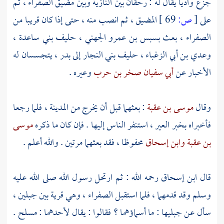
جزع واديا يقال له :
رحقان
بين
النازية
وبين
مضيق الصفراء
، ثم
على
[
ص:
69 ]
المضيق ، ثم انصب منه ، حتى إذا كان قريبا من
الصفراء
، بعث
بسبس بن عمرو الجهني
، حليف
بني ساعدة
،
وعدي بن أبي الزغباء
، حليف
بني النجار
إلى
بدر
، يتجسسان له
الأخبار عن
أبي سفيان صخر بن حرب
وعيره .
وقال
موسى بن عقبة
: بعثهما قبل أن يخرج من
المدينة
، فلما رجعا
فأخبراه بخبر العير ، استنفر الناس إليها . فإن كان ما ذكره
موسى
بن عقبة
وابن إسحاق
محفوظا ، فقد بعثهما مرتين . والله أعلم .
قال
ابن إسحاق
رحمه الله : ثم ارتحل رسول الله صلى الله عليه
وسلم وقد قدمهما ، فلما استقبل
الصفراء
، وهي قرية بين جبلين ،
سأل عن جبليها : ما أسماؤهما ؟ فقالوا : يقال لأحدهما :
مسلح
.