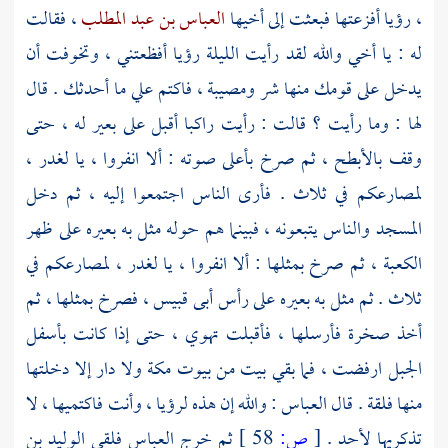
، رؤيا أفزعتها فبعثت إلى أخيها
العباس بن عبد المطلب
، فقالت
له : يا أخي والله لقد رأيت الليلة رؤيا أفظعتني ، وتخوفت أن
يدخل على قومك منها شر ومصيبة ، فاكتم علي ما أحدثك . قال
لها : وما رأيت ؟ قالت : رأيت راكبا أقبل على بعير له ، حتى
وقف بالأبطح ، ثم صرخ بأعلى صوته : ألا انفروا ، يا لغدر ،
لمصارعكم في ثلاث . فأرى الناس اجتمعوا إليه ، ثم دخل
المسجد والناس يتبعونه ، فبينما هم حوله مثل به بعيره على ظهر
الكعبة
، ثم صرخ بمثلها : ألا انفروا ، يا لغدر ، لمصارعكم في
ثلاث . ثم مثل به بعيره على رأس
أبى قبيس
، فصرخ بمثلها ، ثم
أخذ صخرة فأرسلها ، فأقبلت تهوي ، حتى إذا كانت بأسفل
الجبل ارفضت ، فما بقي بيت من بيوت
مكة
ولا دار إلا دخلتها
منها فلقة . قال
العباس
: والله إن هذه لرؤيا ، وأنت فاكتميها ، لا
تذكريها لأحد .
[
ص:
58 ]
ثم خرج
العباس
فلقي
الوليد بن