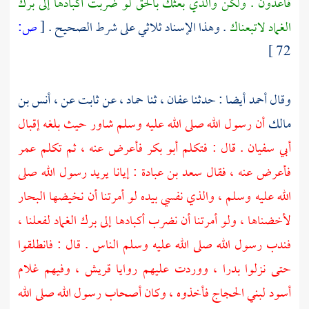
قاعدون . ولكن والذي بعثك بالحق لو ضربت أكبادها إلى
برك
الغماد
لاتبعناك
. وهذا الإسناد ثلاثي على شرط الصحيح .
[
ص:
72 ]
وقال
أحمد
أيضا : حدثنا
عفان ،
ثنا
حماد
، عن
ثابت
عن ،
أنس بن
مالك
أن رسول الله صلى الله عليه وسلم شاور حيث بلغه إقبال
أبي سفيان
. قال : فتكلم
أبو بكر
فأعرض عنه ، ثم تكلم
عمر
فأعرض عنه ، فقال
سعد بن عبادة
: إيانا يريد رسول الله صلى
الله عليه وسلم ، والذي نفسي بيده لو أمرتنا أن نخيضها البحار
لأخضناها ، ولو أمرتنا أن نضرب أكبادها إلى
برك الغماد
لفعلنا ،
فندب رسول الله صلى الله عليه وسلم الناس . قال : فانطلقوا
حتى نزلوا
بدرا
، ووردت عليهم روايا
قريش
، وفيهم غلام
أسود
لبني الحجاج
فأخذوه ، وكان أصحاب رسول الله صلى الله