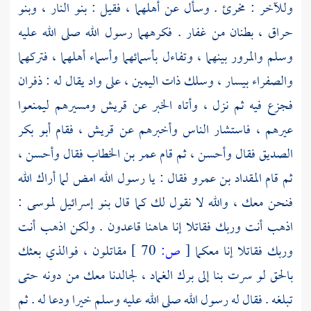
وللآخر :
مخرئ
. وسأل عن أهلهما ، فقيل :
بنو النار
،
وبنو
حراق
، بطنان من
غفار
. فكرههما رسول الله صلى الله عليه
وسلم والمرور بينهما ، وتفاءل بأسمائهما وأسماء أهلهما ، فتركهما
والصفراء
بيسار ، وسلك ذات اليمين ، على واد يقال له :
ذفران
فجزع فيه ثم نزل ، وأتاه الخبر عن
قريش
ومسيرهم ليمنعوا
عيرهم ، فاستشار الناس وأخبرهم عن
قريش
، فقام
أبو بكر
الصديق
فقال وأحسن ، ثم قام
عمر بن الخطاب
فقال وأحسن ،
ثم قام
المقداد بن عمرو
فقال : يا رسول الله امض لما أراك الله
فنحن معك ، والله لا نقول لك كما قال
بنو إسرائيل
لموسى
:
اذهب أنت وربك فقاتلا إنا هاهنا قاعدون . ولكن اذهب أنت
وربك فقاتلا إنا معكما
[
ص:
70 ]
مقاتلون ، فوالذي بعثك
بالحق لو سرت بنا إلى
برك الغماد
، لجالدنا معك من دونه حتى
تبلغه . فقال له رسول الله صلى الله عليه وسلم خيرا ودعا له . ثم