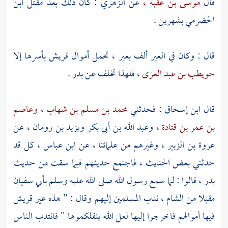
قال
موسى بن عقبة ،
عن
الزهري
: كان ذلك بعد مقتل
ابن
الحضرمي
بشهرين .
قال : وكان في العير ألف بعير ، تحمل أموال
قريش
بأسرها إلا
حويطب بن عبد العزى
، فلهذا تخلف عن
بدر
.
قال
ابن إسحاق
: فحدثني
محمد بن مسلم بن شهاب
،
وعاصم
بن عمر بن قتادة
،
وعبد الله بن أبي بكر
ويزيد بن رومان
، عن
عروة بن الزبير ،
وغيرهم من علمائنا ، عن
ابن عباس
، كل قد
حدثني بعض الحديث ، فاجتمع حديثهم فيما سقت من حديث
بدر
، قالوا : لما سمع رسول الله صلى الله عليه وسلم
بأبي سفيان
مقبلا من
الشام
، ندب المسلمين إليهم وقال : " هذه عير
قريش
فيها أموالهم فاخرجوا إليها لعل الله ينفلكموها " فانتدب الناس