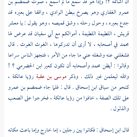
أن أشاتمه ؟! وإذا هو قد سمع ما لم أسمع ، صوت
ضمضم بن
عمرو الغفاري
وهو يصرخ ببطن الوادي ، واقفا على بعيره قد
جدع بعيره ، وحول رحله ، وشق قميصه ، وهو يقول : يا معشر
قريش
، اللطيمة اللطيمة ، أموالكم مع
أبي سفيان
قد عرض لها
محمد
في أصحابه ، لا أرى أن تدركوها ، الغوث الغوث . قال
فشغلني عنه وشغله عني ما جاء من الأمر ، فتجهز الناس سراعا
وقالوا : أيظن
محمد
وأصحابه أن تكون كعير
ابن الحضرمي ؟
!
والله ليعلمن غير ذلك . وذكر
موسى بن عقبة
رؤيا
عاتكة
،
كنحو من سياق
ابن إسحاق .
قال : فلما جاء
ضمضم بن عمرو
على تلك الصفة ، خافوا من رؤيا
عاتكة
، فخرجوا على الصعب
والذلول .
قال
ابن إسحاق
: فكانوا بين رجلين ، إما خارج وإما باعث مكانه