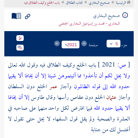
الرئيسية
صحيح البخاري
كتاب الطلاق
باب الخلع وكيف الطلاق فيه
تراجم الأعلام
صحيح البخاري
البخاري - محمد بن إسماعيل البخاري الجعفي
جزء
صفحة
5
2021
[
ص:
2021 ]
باب الخلع وكيف الطلاق فيه وقول الله تعالى
ولا يحل لكم أن تأخذوا مما آتيتموهن شيئا إلا أن يخافا ألا يقيما
حدود الله إلى قوله الظالمون
وأجاز
عمر
الخلع دون السلطان
وأجاز
عثمان
الخلع دون عقاص رأسها وقال طاوس
إلا أن يخافا
ألا يقيما حدود الله
فيما افترض لكل واحد منهما على صاحبه في
العشرة والصحبة ولم يقل قول السفهاء لا يحل حتى تقول لا
أغتسل لك من جنابة