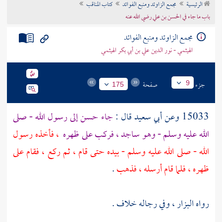
الرئيسية
مجمع الزاوئد ومنبع الفوائد
كتاب المناقب
تراجم الأعلام
باب ما جاء في الحسن بن علي رضي الله عنه
مجمع الزاوئد ومنبع الفوائد
الهيثمي - نور الدين علي بن أبي بكر الهيثمي
جزء
صفحة
9
175
15033 وعن
أبي سعيد
قال :
جاء
حسن
إلى رسول الله - صلى
الله عليه وسلم - وهو ساجد ، فركب على ظهره
، فأخذه رسول
الله - صلى الله عليه وسلم - بيده حتى قام ، ثم ركع ، فقام على
ظهره ، فلما قام أرسله ، فذهب
.
رواه
البزار
، وفي رجاله خلاف .