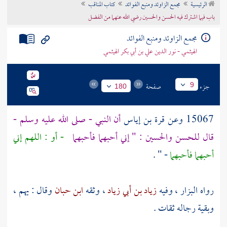
الرئيسية
مجمع الزاوئد ومنبع الفوائد
كتاب المناقب
تراجم الأعلام
باب فيما اشترك فيه الحسن والحسين رضي الله عنهما من الفضل
مجمع الزاوئد ومنبع الفوائد
الهيثمي - نور الدين علي بن أبي بكر الهيثمي
جزء
صفحة
9
180
15067 وعن
قرة بن إياس
أن النبي - صلى الله عليه وسلم -
قال
للحسن
والحسين
: " إني أحبهما فأحبهما
- أو : اللهم إني
أحبهما فأحبهما
- " .
رواه
البزار
، وفيه
زياد بن أبي زياد
، وثقه
ابن حبان
وقال : يهم ،
وبقية رجاله ثقات .