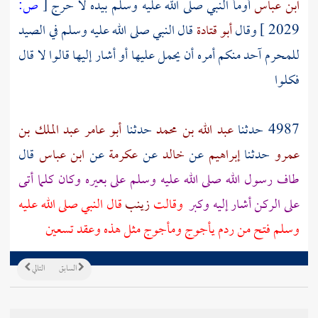
ابن عباس
أومأ النبي صلى الله عليه وسلم بيده لا حرج
[
ص:
2029 ]
وقال
أبو قتادة
قال النبي صلى الله عليه وسلم في الصيد
للمحرم آحد منكم أمره أن يحمل عليها أو أشار إليها قالوا لا قال
فكلوا
4987 حدثنا
عبد الله بن محمد
حدثنا
أبو عامر عبد الملك بن
عمرو
حدثنا
إبراهيم
عن
خالد
عن
عكرمة
عن
ابن عباس
قال
طاف رسول الله صلى الله عليه وسلم على بعيره وكان كلما أتى
على الركن أشار إليه وكبر
وقالت
زينب
قال النبي صلى الله عليه
وسلم فتح من ردم
يأجوج
ومأجوج
مثل هذه وعقد تسعين
السابق
التالي