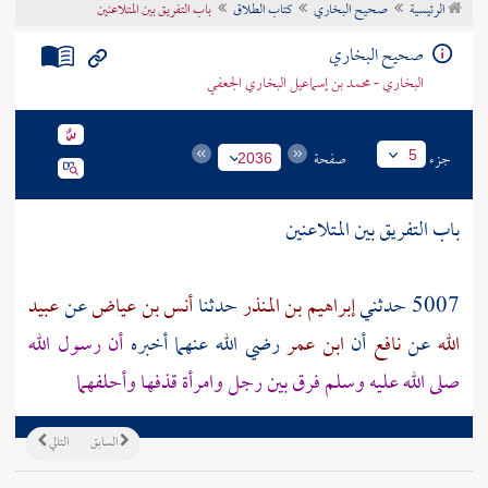
الرئيسية
صحيح البخاري
كتاب الطلاق
باب التفريق بين المتلاعنين
تراجم الأعلام
صحيح البخاري
البخاري - محمد بن إسماعيل البخاري الجعفي
جزء
صفحة
5
2036
باب التفريق بين المتلاعنين
5007 حدثني
إبراهيم بن المنذر
حدثنا
أنس بن عياض
عن
عبيد
الله
عن
نافع
أن
ابن عمر
رضي الله عنهما أخبره
أن رسول الله
صلى الله عليه وسلم فرق بين رجل وامرأة قذفها وأحلفهما
السابق
التالي