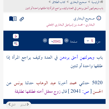
الرئيسية
صحيح البخاري
كتاب الطلاق
تراجم الأعلام
باب وبعولتهن أحق بردهن في العدة وكيف يراجع المرأة إذا طلقها واحدة أو ثنتين
صحيح البخاري
البخاري - محمد بن إسماعيل البخاري الجعفي
جزء
صفحة
5
2041
باب
وبعولتهن أحق بردهن
في العدة وكيف يراجع المرأة إذا
طلقها واحدة أو ثنتين
5020 حدثني
محمد
أخبرنا
عبد الوهاب
حدثنا
يونس
عن
الحسن
[
ص:
2041 ]
قال
زوج
معقل
أخته فطلقها تطليقة
السابق
التالي