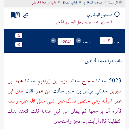
الرئيسية
صحيح البخاري
كتاب الطلاق
باب مراجعة الحائض
تراجم الأعلام
صحيح البخاري
البخاري - محمد بن إسماعيل البخاري الجعفي
جزء
صفحة
5
2041
باب مراجعة الحائض
5023 حدثنا
حجاج
حدثنا
يزيد بن إبراهيم
حدثنا
محمد بن
سيرين
حدثني
يونس بن جبير
سألت
ابن عمر
فقال
طلق
ابن
عمر
امرأته وهي حائض فسأل
عمر
النبي صلى الله عليه وسلم
فأمره أن يراجعها ثم يطلق من قبل عدتها قلت فتعتد بتلك
التطليقة قال أرأيت إن عجز واستحمق