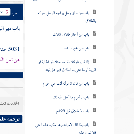
باب من طلق وهل يواجه الرجل امرأته
جزء
5
بالطلاق
باب مهر الب
باب من أجاز طلاق الثلاث
باب من خير نساءه
5031 حدثنا
عن ثمن ال
إذا قال فارقتك أو سرحتك أو الخلية أو
البرية أو ما عني به الطلاق فهو على نيته
باب من قال لامرأته أنت علي حرام
باب لم تحرم ما أحل الله لك
الخدمات العلم
باب لا طلاق قبل النكاح
ترجمة علم
باب إذا قال لامرأته وهو مكره هذه أختي
فلا شيء عليه