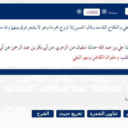
صفحة
2045
غي والنكاح الفاسد وقال الحسن إذا تزوج محرمة وهو لا يشعر فرق بينهما ولها م
علي بن عبد الله
حدثنا
سفيان
عن
الزهري
عن
أبي بكر بن عبد الرحمن
عن
أب
كلب
وحلوان الكاهن ومهر البغي
ية
عناوين الشجرة
تخريج حديث
الشرح