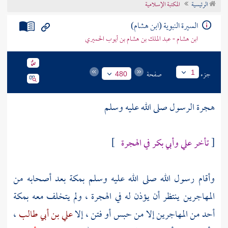
الرئيسية
المكتبة الإسلامية
تراجم الأعلام
السيرة النبوية (ابن هشام)
ابن هشام - عبد الملك بن هشام بن أيوب الحميري
جزء
صفحة
1
480
هجرة الرسول صلى الله عليه وسلم
[
تأخر
علي
وأبي بكر
في الهجرة
]
وأقام رسول الله صلى الله عليه وسلم
بمكة
بعد أصحابه من
المهاجرين
ينتظر أن يؤذن له في الهجرة ، ولم يتخلف معه
بمكة
أحد من
المهاجرين
إلا من حبس أو فتن ، إلا
علي بن أبي طالب
،