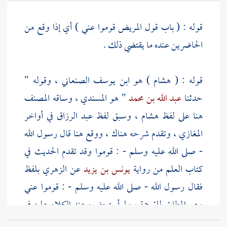
قوله : ( باب قول المريض قوموا عني ) أي إذا وقع من
الحاضرين عنده ما يقتضي ذلك .
قوله : (
هشام
) هو ابن يوسف الصنعاني ، وقوله "
حدثنا
عبد الله بن محمد
" هو المسندي ، وساقه المصنف
هنا على لفظ
هشام
، وسبق لفظ
عبد الرزاق
في أواخر
المغازي ، وتقدم شرحه هناك ، ووقع هنا قال رسول الله
- صلى الله عليه وسلم - : قوموا وقد تقدم الحديث في
كتاب العلم من رواية
يونس بن يزيد
عن
الزهري
بلفظ
فقال رسول الله - صلى الله عليه وسلم - : قوموا عني
وهو المطابق للترجمة ، ولم أستحضره عند الكلام عليه في
المغازي فنسبت هذه الزيادة
لابن سعد
، وعزوها