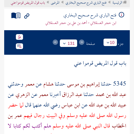
الرئيسية
فتح الباري شرح صحيح البخاري
المرضى
باب قول المريض قوموا عني
تراجم الأعلام
فتح الباري شرح صحيح البخاري
ابن حجر العسقلاني - أحمد بن علي بن حجر العسقلاني
جزء
صفحة
10
131
باب قول المريض قوموا عني
5345 حدثنا
إبراهيم بن موسى
حدثنا
هشام
عن
معمر
وحدثني
عبد الله بن محمد
حدثنا
عبد الرزاق
أخبرنا
معمر
عن
الزهري
عن
عبيد الله بن عبد الله
عن
ابن عباس
رضي الله عنهما قال
لما حضر
رسول الله صلى الله عليه وسلم وفي البيت رجال فيهم
عمر بن
الخطاب
قال النبي صلى الله عليه وسلم
هلم أكتب لكم كتابا لا