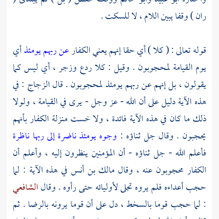
ران ) وقفا يبين اللام ، لا للسكت .
قوله تعالى : ( كلا ) أي حقا إنهم يعني الكفار
عن ربهم يومئذ
أي
يوم القيامة لمحجوبون . وقيل : كلا ردع وزجر ، أي ليس كما
يقولون ، بل إنهم عن ربهم يومئذ لمحجوبون . قال
الزجاج
: في
هذه الآية دليل على أن الله - عز وجل - يرى في القيامة ، ولولا
ذلك ما كان في هذه الآية فائدة ، ولا خست منزلة الكفار بأنهم
يحجبون . وقال جل ثناؤه :
وجوه يومئذ ناضرة إلى ربها ناظرة
فأعلم الله - جل ثناؤه - أن المؤمنين ينظرون إليه ، وأعلم أن
الكفار محجوبون عنه ، وقال
مالك بن أنس
في هذه الآية : لما
حجب أعداءه فلم يروه تجلى لأوليائه حتى رأوه . وقال
الشافعي
: لما حجب قوما بالسخط ، دل على أن قوما يرونه بالرضا . ثم