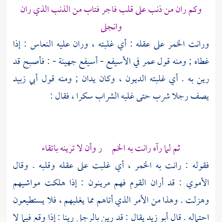
وكم ران من ذنب على قلب فاجر فتاب من الذنب الذي ران
وانجلى
ورانت الخمر على عقله : أي غلبته ، وران عليه النعاس : إذا
غطاه ; ومنه قول
عمر
في
الأسيفع - أسيفع جهينة
- : فأصبح قد
رين به . أي غلبته الديون ، وكان يدان ; ومنه قول
أبي زبيد
يصف رجلا شرب حتى غلبه الشراب سكرا ، فقال :
ثم لما رآه رانت به الخم ر وأن لا ترينه باتقاء
فقوله : رانت به الخمر ، أي غلبت على عقله وقلبه . وقال
الأموي
: قد أران القوم فهم مرينون : إذا هلكت مواشيهم
وهزلت . وهذا من الأمر الذي أتاهم مما يغلبهم ، فلا يستطيعون
احتماله . قال
أبو زيد
يقال : قد رين بالرجل رينا : إذا وقع فيما لا