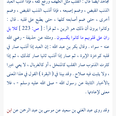
مجاهد
أيضا قال : القلب مثل الكهف ورفع كفه ، فإذا أذنب العبد
الذنب انقبض ، وضم إصبعه ، فإذا أذنب الذنب انقبض ، وضم
أخرى ، حتى ضم أصابعه كلها ، حتى يطبع على قلبه . قال :
وكانوا يرون أن ذلك هو الرين ، ثم قرأ :
[
ص:
223 ]
كلا بل
ران على قلوبهم ما كانوا يكسبون
. ومثله عن
حذيفة
- رضي الله
عنه - سواء . وقال
بكر بن عبد الله
: إن العبد إذا أذنب صار في
قلبه كوخزة الإبرة ، ثم صار إذا أذنب ثانيا صار كذلك ، ثم إذا
كثرت الذنوب صار القلب كالمنخل ، أو كالغربال ، لا يعي خيرا
، ولا يثبت فيه صلاح . وقد بينا في ( البقرة ) القول في هذا المعنى
بالأخبار الثابتة عن رسول الله - صلى الله عليه وسلم - ، فلا
معنى لإعادتها .
وقد روى
عبد الغني بن سعيد
عن
موسى بن عبد الرحمن
عن
ابن