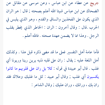
جريج
عن
عطاء
عن
ابن عباس ،
وعن
موسى
عن
مقاتل
عن
الضحاك
عن
ابن عباس
شيئا الله أعلم بصحته ; قال : هو الران
الذي يكون على الفخذين والساق والقدم ، وهو الذي يلبس في
الحرب .قال : وقال آخرون : الران : الخاطر الذي يخطر بقلب
الرجل . وهذا مما لا يضمن عهدة صحته . فالله أعلم .
فأما عامة أهل التفسير فعلى ما قد مضى ذكره قبل هذا . وكذلك
أهل اللغة عليه ; يقال : ران على قلبه ذنبه يرين رينا وريونا أي
غلب . قال
أبو عبيدة
في قوله :
كلا بل ران على قلوبهم ما كانوا
يكسبون
أي غلب ; وقال
أبو عبيد
: كل ما غلبك وعلاك فقد
ران بك ، ورانك ، وران عليك ; وقال الشاعر :