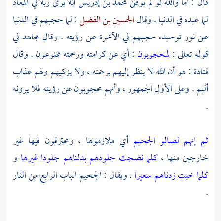
قال : أما والله لو لم يوقن
محمد بن إدريس
أنه يرى ربه في المعاد
لما عبده في الدنيا . وقال
الحسين بن الفضل
: لما حجبهم في الدنيا
عن نور توحيده حجبهم في الآخرة عن رؤيته . وقال
مجاهد
في
قوله تعالى :
لمحجوبون
: أي عن كرامته ورحمته ممنوعون . وقال
قتادة
: هو أن الله لا ينظر إليهم برحمته ، ولا يزكيهم ولهم عذاب
أليم . وعلى الأول الجمهور ، وأنهم محجوبون عن رؤيته فلا يرونه
.
ثم إنهم لصالو الجحيم
أي ملازموها ، ومحترقون فيها غير
خارجين منها ،
كلما نضجت جلودهم بدلناهم جلودا غيرها
و
كلما خبت زدناهم سعيرا
. ويقال : الجحيم الباب الرابع من النار
.