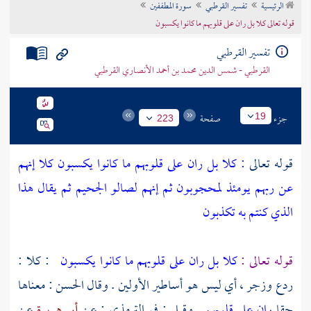
الرئيسية
تفسير القرطبي
سورة المطففين
تراجم الأعلام
قوله تعالى كلا بل ران على قلوبهم ما كانوا يكسبون
تفسير القرطبي
القرطبي - شمس الدين محمد بن أحمد الأنصاري القرطبي
جزء
صفحة
19
223
قوله تعالى :
كلا بل ران على قلوبهم ما كانوا يكسبون كلا إنهم
عن ربهم يومئذ لمحجوبون ثم إنهم لصالو الجحيم ثم يقال هذا
الذي كنتم به تكذبون
قوله تعالى :
كلا بل ران على قلوبهم ما كانوا يكسبون
: كلا :
ردع وزجر ، أي ليس هو أساطير الأولين . وقال
الحسن
: معناها
حقا
ران على قلوبهم
. وقيل : في
الترمذي
: عن
أبي هريرة
عن