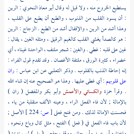
يستطيع الخروج منه ، ولا قبل له وقال
أبو معاذ النحوي
: الرين
: أن يسود القلب من الذنوب ، والطبع أن يطبع على القلب ،
وهذا أشد من الرين ، والإقفال أشد من الطبع .
الزجاج
: الرين
: هو كالصدأ يغشي القلب كالغيم الرقيق ، ومثله الغين ، يقال :
غين على قلبه : غطي . والغين : شجر ملتف ، الواحدة غيناء ، أي
خضراء ، كثيرة الورق ، ملتفة الأغصان . وقد تقدم قول
الفراء
:
إنه إحاطة الذنب بالقلوب . وذكر
الثعلبي
عن
ابن عباس
:
ران
على قلوبهم
: أي غطى عليها . وهذا هو الصحيح عنه إن شاء الله
. وقرأ
حمزة
والكسائي
والأعمش
وأبو بكر
والمفضل ( ران )
بالإمالة ; لأن فاء الفعل الراء ، وعينه الألف منقلبة من ياء ،
فحسنت الإمالة لذلك . ومن فتح فعلى
[
ص:
224 ]
الأصل ;
لأن باب فاء الفعل في ( فعل ) الفتح ، مثل كال وباع ونحوه .
واختاره
أبو عبيد
وأبو حاتم
ووقف
حفص
( بل ) ثم يبتدئ (