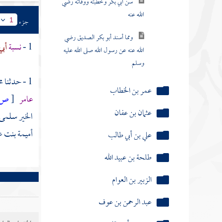
سن أبي بكر وخطبته ووفاته رضي
الله عنه
جزء
1
ومما أسند أبو بكر الصديق رضي
1 -
نسبة
أبي
الله عنه عن رسول الله صلى الله عليه
وسلم
1 - حدثنا
م
عمر بن الخطاب
عامر
[
ص:
عثمان بن عفان
الخير سلمى
أميمة بنت ع
علي بن أبي طالب
طلحة بن عبيد الله
الزبير بن العوام
عبد الرحمن بن عوف