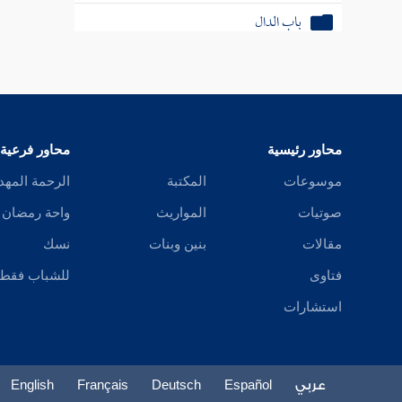
باب الدال
باب الذال
باب الراء
باب الزاي
محاور رئيسية
محاور فرعية
باب السين
موسوعات
المكتبة
الرحمة المهد
صوتيات
المواريث
واحة رمضان
باب الشين
مقالات
بنين وبنات
نسك
باب الصاد
فتاوى
للشباب فقط
باب الضاد
استشارات
باب الطاء
باب الظاء
عربي
Español
Deutsch
Français
English