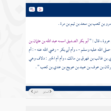
 عمرو بن كعب بن سعد بن تيم بن مرة
.
عروة
، قال : "
أبو بكر الصديق اسمه عبد الله بن عثمان بن
صلى الله عليه وسلم - ،
وأم أبي بكر
- رضي الله عنه - :
أم
ي بن غالب بن فهرق بن مالك
، وأم
أم الخير
:
دلاف وهي
ن حرثان بن عوف بن عبيد بن عويج بن عدي بن كعب
" .
السابق
التالي