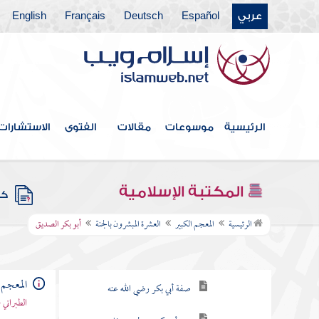
عربي
Español
Deutsch
Français
English
فهرس الكتاب
الرئيسية
موسوعات
مقالات
الفتوى
الاستشارات
المقدمة
المكتبة الإسلامية
كتب
العشرة المبشرون بالجنة
الرئيسية
المعجم الكبير
العشرة المبشرون بالجنة
أبو بكر الصديق
أبو بكر الصديق
نسبة أبي بكر الصديق واسمه
المعجم 
صفة أبي بكر رضي الله عنه
الطبراني 