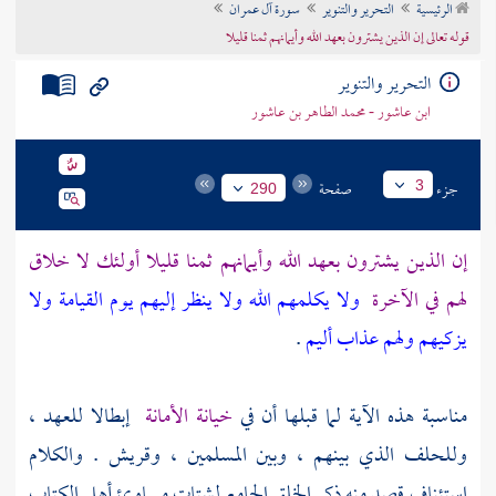
الرئيسية
التحرير والتنوير
سورة آل عمران
تراجم الأعلام
قوله تعالى إن الذين يشترون بعهد الله وأيمانهم ثمنا قليلا
التحرير والتنوير
ابن عاشور - محمد الطاهر بن عاشور
جزء
صفحة
3
290
إن الذين يشترون بعهد الله وأيمانهم ثمنا قليلا أولئك لا خلاق
لهم في الآخرة
ولا يكلمهم الله ولا ينظر إليهم يوم القيامة ولا
يزكيهم ولهم عذاب أليم
.
مناسبة هذه الآية لما قبلها أن في
خيانة الأمانة
إبطالا للعهد ،
وللحلف الذي بينهم ، وبين المسلمين ، وقريش . والكلام
استئناف قصد منه ذكر الخلق الجامع لشتات مساوئ أهل الكتاب