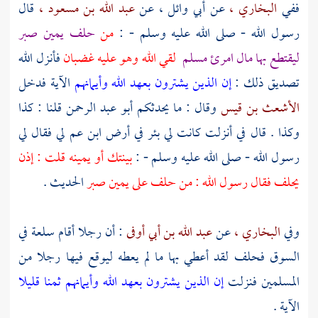
ففي
البخاري ،
عن
أبي وائل ،
عن
عبد الله بن مسعود ،
قال
رسول الله - صلى الله عليه وسلم - :
من
حلف يمين صبر
ليقتطع بها مال امرئ مسلم
لقي الله وهو عليه غضبان
فأنزل الله
تصديق ذلك :
إن الذين يشترون بعهد الله وأيمانهم
الآية فدخل
الأشعث بن قيس
وقال : ما يحدثكم
أبو عبد الرحمن
قلنا : كذا
وكذا . قال في أنزلت كانت لي بئر في أرض ابن عم لي فقال لي
رسول الله - صلى الله عليه وسلم - :
بينتك أو يمينه قلت : إذن
يحلف فقال رسول الله : من حلف على يمين صبر
الحديث .
وفي
البخاري ،
عن
عبد الله بن أبي أوفى
: أن رجلا أقام سلعة في
السوق فحلف لقد أعطي بها ما لم يعطه ليوقع فيها رجلا من
المسلمين فنزلت
إن الذين يشترون بعهد الله وأيمانهم ثمنا قليلا
الآية .