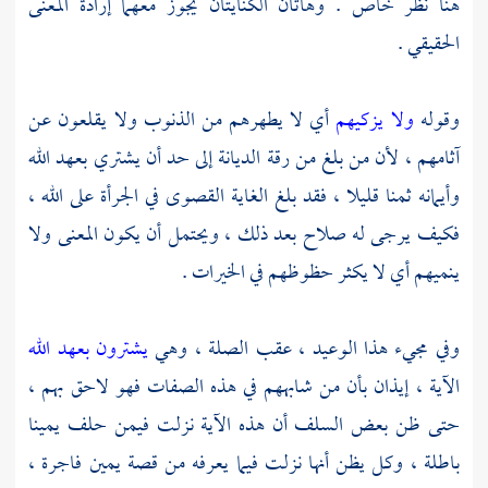
هنا نظر خاص . وهاتان الكنايتان يجوز معهما إرادة المعنى
الحقيقي .
وقوله
ولا يزكيهم
أي لا يطهرهم من الذنوب ولا يقلعون عن
آثامهم ، لأن من بلغ من رقة الديانة إلى حد أن يشتري بعهد الله
وأيمانه ثمنا قليلا ، فقد بلغ الغاية القصوى في الجرأة على الله ،
فكيف يرجى له صلاح بعد ذلك ، ويحتمل أن يكون المعنى ولا
ينميهم أي لا يكثر حظوظهم في الخيرات .
وفي مجيء هذا الوعيد ، عقب الصلة ، وهي
يشترون بعهد الله
الآية ، إيذان بأن من شابههم في هذه الصفات فهو لاحق بهم ،
حتى ظن بعض السلف أن هذه الآية نزلت فيمن حلف يمينا
باطلة ، وكل يظن أنها نزلت فيما يعرفه من قصة يمين فاجرة ،