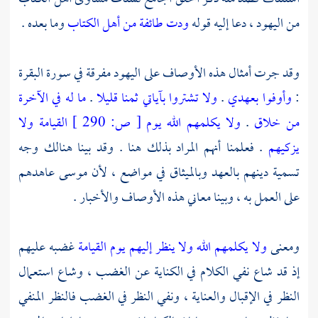
من
اليهود
، دعا إليه قوله
ودت طائفة من أهل الكتاب
وما بعده .
وقد جرت أمثال هذه الأوصاف على
اليهود
مفرقة في سورة البقرة
:
وأوفوا بعهدي
.
ولا تشتروا بآياتي ثمنا قليلا
.
ما له في الآخرة
من خلاق
.
ولا يكلمهم الله يوم
[
ص:
290 ]
القيامة ولا
يزكيهم
. فعلمنا أنهم المراد بذلك هنا . وقد بينا هنالك وجه
تسمية دينهم بالعهد وبالميثاق في مواضع ، لأن
موسى
عاهدهم
على العمل به ، وبينا معاني هذه الأوصاف والأخبار .
ومعنى
ولا يكلمهم الله ولا ينظر إليهم يوم القيامة
غضبه عليهم
إذ قد شاع نفي الكلام في الكناية عن الغضب ، وشاع استعمال
النظر في الإقبال والعناية ، ونفي النظر في الغضب فالنظر المنفي