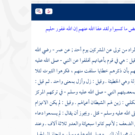
بعض ما كسبوا ولقد عفا الله عنهم إن الله غفور حليم
مراد من تولى عن المشركين يوم
أحد
; عن
عمر
- رضي الله
 : هي في قوم بأعيانهم تخلفوا عن النبي - صلى الله عليه
م بأن ذكرهم خطايا سلفت منهم ، فكرهوا الثبوت لئلا
ة وهي الخطيئة . وقيل : زل وأزل بمعنى واحد . ثم قيل :
 بمعصيتهم النبي - صلى الله عليه وسلم - في تركهم المركز
لكلبي
: زين لهم الشيطان أعمالهم . وقيل : لم يكن الانهزام
 الله عليه وسلم - قتل . ويجوز أن يقال : لم يسمعوا دعاء
ى الضعف ; لأنهم كانوا سبعمائة والعدو ثلاثة آلاف . وعند
توهموا أن النبي - صلى الله عليه وسلم - انحاز إلى الجبل