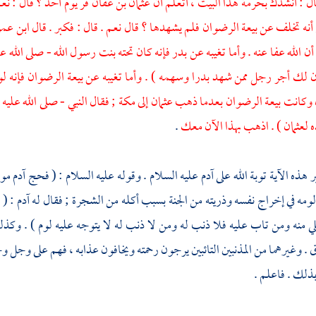
ال : أنشدك بحرمة هذا البيت ، أتعلم أن
عثمان بن عفان
فر يوم
أحد
؟ قال : نع
 أنه تخلف عن بيعة الرضوان فلم يشهدها ؟ قال نعم . قال : فكبر . قال
ابن عم
ن الله عفا عنه . وأما تغيبه عن
بدر
فإنه كان تحته بنت رسول الله - صلى الله ع
ن لك أجر رجل ممن شهد
بدرا
وسهمه ) . وأما تغيبه عن بيعة الرضوان فإنه ل
وكانت بيعة الرضوان بعدما ذهب
عثمان
إلى
مكة
; فقال النبي - صلى الله عليه
ه
لعثمان
) . اذهب بهذا الآن معك
.
 هذه الآية توبة الله على
آدم
عليه السلام . وقوله عليه السلام : ( فحج
آدم
مو
ومه في إخراج نفسه وذريته من الجنة بسبب أكله من الشجرة ; فقال له
آدم
: ( 
 منه ومن تاب عليه فلا ذنب له ومن لا ذنب له لا يتوجه عليه لوم ) . وكذلك 
 وغيرهما من المذنبين التائبين يرجون رحمته ويخافون عذابه ، فهم على وجل 
بذلك . فاعلم .