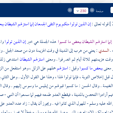
صفحة
230
قوله تعالى :
إن الذين تولوا منكم يوم التقى الجمعان إنما استزلهم الشيطان ب
: إنما استزلهم الشيطان ببعض ما كسبوا
هذه الجملة هي خبر
إن الذين تولوا
وال
 .
السدي
: يعني من هرب إلى
المدينة
في وقت الهزيمة دون من صعد الجبل . وقيل
قت هزيمتهم ثلاثة أيام ثم انصرفوا . ومعنى
استزلهم الشيطان
استدعى زلله
و معنى
ببعض ما كسبوا
وقيل :
استزلهم
حملهم على الزلل ، وهو استفعل من الزل
ل قبل إخلاص التوبة ، فإنما تولوا لهذا ، وهذا على القول الأول . وعلى الثاني
الغنيمة . وقال
الحسن
: ما كسبوا قبولهم من إبليس ما وسوس إليهم . وقال
ا
نهم أرادوا التحصن
بالمدينة
، فيقطع العدو طمعه فيهم لما سمعوا أن النبي - صلى
 الله عليه وسلم - للهول الذي كانوا فيه . ويجوز أن يقال : زاد عدد العدو عل
انهزام ولكن الانهزام عن النبي - صلى الله عليه وسلم - خطأ لا يجوز ، ولعلهم 