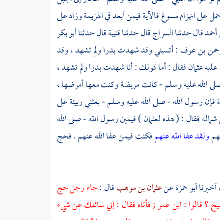
مل على انهزام مسوغ فالآية فيمن أبعد في الهزيمة وزاد على
 أحمد
قال حدثنا
السراج
قال حدثنا
قتيبة
قال حدثنا
أبو بكر
رحمن بن عوف
: أتسبني وقد شهدت
بدرا
ولم تشهد ، وقد
 عليه
عثمان
فقال : أما قولك : أنا شهدت
بدرا
ولم تشهد ،
 صلى الله عليه وسلم - كانت مريضة وكنت معها أمرضها ،
فإن رسول الله - صلى الله عليه وسلم - بعثني ربيئة على
 شماله فقال : ( هذه
لعثمان
) فيمين رسول الله - صلى الله
نهم
ولقد عفا الله عنهم
فكنت فيمن عفا الله عنهم . فحج
أخبرنا
أبو حمزة
عن
عثمان بن موهب
قال :
جاء رجل حج
يخ ؟ قالوا :
ابن عمر
; فأتاه فقال : إني سائلك عن شيء