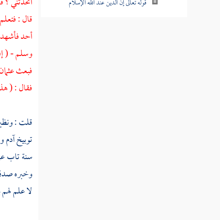
أتحدثني ؟ ق
قوله تعالى إن الدين عند الله الإسلام
قال : فتعلم
قوله تعالى فإن حاجوك فقل أسلمت وجهي
أحد
فأشهد أ
لله ومن اتبعن
وسلم - ( إ
قوله تعالى إن الذين يكفرون بآيات الله
فبعث
عثمان
ويقتلون النبيين بغير حق
فقال : ( هذ
قوله تعالى ألم تر إلى الذين أوتوا نصيبا من
الكتاب
قلت : ونظير
قوله تعالى ذلك بأنهم قالوا لن تمسنا النار إلا
توبيخ
آدم
ول
أياما معدودات
سنة تاب علي
قوله تعالى فكيف إذا جمعناهم ليوم لا ريب
وخبره صدق .
فيه ووفيت كل نفس ما كسبت وهم لا يظلمون
لا علم لهم 
قوله تعالى قل اللهم مالك الملك تؤتي الملك
من تشاء وتنزع الملك ممن تشاء