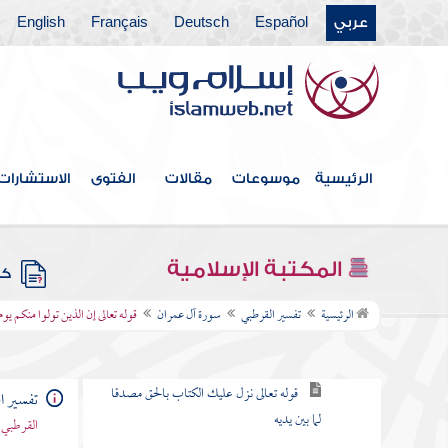
من طعن في القرآن وخالف مصحف
عثمان بالزيادة والنقصان
عربي
Español
Deutsch
Français
English
القول في الاستعاذة
بسم الله الرحمن الرحيم
الرئيسية
موسوعات
مقالات
الفتوى
الاستشارات
سورة الفاتحة
سورة البقرة
المكتبة الإسلامية
كتب
سورة آل عمران
الرئيسية
تفسير القرطبي
سورة آل عمران
قوله تعالى إن الذين تولوا منكم يو
قوله تعالى الم الله لا إله إلا هو الحي القيوم
قوله تعالى نزل عليك الكتاب بالحق مصدقا
تفسير ا
لما بين يديه
القرطبي 