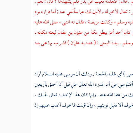
م . قال : فتعلمه تغيب عن
بدر
فلم يشهدها ؟ قال : نعم .
ر
: تعال لأخبرك ولأبين لك عما سألتني عنه ; أما فراره يوم
ليه وسلم - وكانت مريضة ، فقال له النبي - صلى الله عليه
و كان أحد أعز ببطن
مكة
من
عثمان بن عفان
لبعثه مكانه ،
 وسلم - بيده اليمنى : ( هذه يد
عثمان
) فضرب بها على يده
سى
) أي غلبه بالحجة ; وذلك أن
موسى
عليه السلام أراد
أفتلومني على أمر قدره الله تعالى علي قبل أن أخلق بأربعين
من عفا الله عنه . وإنما كان هذا لإخباره تعالى بذلك ،
وخوف ألا تقبل توبتهم ، وإن قبلت فالخوف أغلب عليهم إذ