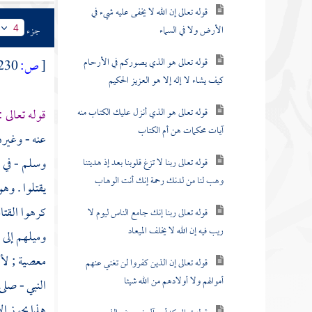
قوله تعالى إن الله لا يخفى عليه شيء في
الأرض ولا في السماء
جزء
4
قوله تعالى هو الذي يصوركم في الأرحام
[
ص:
230 ]
كيف يشاء لا إله إلا هو العزيز الحكيم
قوله تعالى هو الذي أنزل عليك الكتاب منه
قوله تعالى 
آيات محكمات هن أم الكتاب
عنه - وغيره
وسلم - في و
قوله تعالى ربنا لا تزغ قلوبنا بعد إذ هديتنا
وهب لنا من لدنك رحمة إنك أنت الوهاب
يقتلوا . وه
كرهوا القتا
قوله تعالى ربنا إنك جامع الناس ليوم لا
ريب فيه إن الله لا يخلف الميعاد
وميلهم إلى 
معصية ; لأ
قوله تعالى إن الذين كفروا لن تغني عنهم
أموالهم ولا أولادهم من الله شيئا
النبي - صلى
هذا يجوز ال