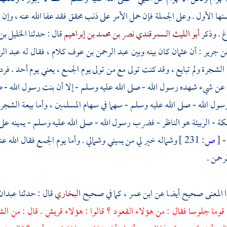
ها الأول . وعلى الجملة فإن حمل الأمر على ذنب محقق فقد عفا الله عنه ، وإن ح
غ . وذكر
أبو الليث السمرقندي نصر بن محمد بن إبراهيم
قال : حدثنا
الخليل بن
ن
جرير
: أن
عثمان
كان بينه وبين
عبد الرحمن بن عوف
كلام ، فقال له
عبد ال
لشجرة ولم تبايع ، وقد كنت تولى مع من تولى يوم الجمع ، يعني يوم
أحد
. فرد
 عن شيء شهده رسول الله - صلى الله عليه وسلم - إلا أن بنت رسول الله -
ل الله - صلى الله عليه وسلم - سهما في سهام المسلمين ، وأما بيعة الشجرة 
كة
- الربيئة هو الناظر - فضرب رسول الله - صلى الله عليه وسلم - يمينه على
-
[
ص:
231 ]
وشماله خير لي من يميني وشمالي . وأما يوم الجمع فقال الله ع
لرحمن
.
 المعنى صحيح أيضا عن
ابن عمر
، كما في صحيح
البخاري
قال : حدثنا
عبدان
قوما جلوسا فقال : من هؤلاء القعود ؟ قالوا : هؤلاء
قريش
. قال : من الش