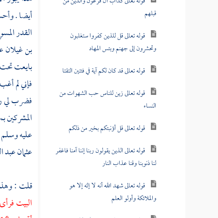
قوله تعالى كدأب آل فرعون والذين من
قبلهم
أيضا . وأحسن
القدر المسو
قوله تعالى قل للذين كفروا ستغلبون
بن غيلان
ع
وتحشرون إلى جهنم وبئس المهاد
بايعت تحت ا
قوله تعالى قد كان لكم آية في فئتين التقتا
فإني لم أغب
قوله تعالى زين للناس حب الشهوات من
فضرب لي رسو
النساء
المشركين
بم
قوله تعالى قل أؤنبئكم بخير من ذلكم
عليه وسلم 
عثمان عبد ا
قوله تعالى الذين يقولون ربنا إننا آمنا فاغفر
لنا ذنوبنا وقنا عذاب النار
قلت : وهذا
قوله تعالى شهد الله أنه لا إله إلا هو
والملائكة وأولو العلم
البيت فرأى 