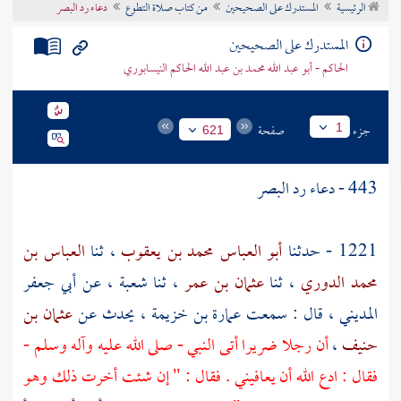
الرئيسية
المستدرك على الصحيحين
من كتاب صلاة التطوع
دعاء رد البصر
تراجم الأعلام
المستدرك على الصحيحين
الحاكم - أبو عبد الله محمد بن عبد الله الحاكم النيسابوري
جزء
صفحة
1
621
443 - دعاء رد البصر
1221 - حدثنا
أبو العباس محمد بن يعقوب
، ثنا
العباس بن
محمد الدوري
، ثنا
عثمان بن عمر
، ثنا
شعبة
، عن
أبي جعفر
المديني
، قال : سمعت
عمارة بن خزيمة
، يحدث عن
عثمان بن
حنيف
،
أن رجلا ضريرا أتى النبي - صلى الله عليه وآله وسلم -
فقال : ادع الله أن يعافيني . فقال : " إن شئت أخرت ذلك وهو