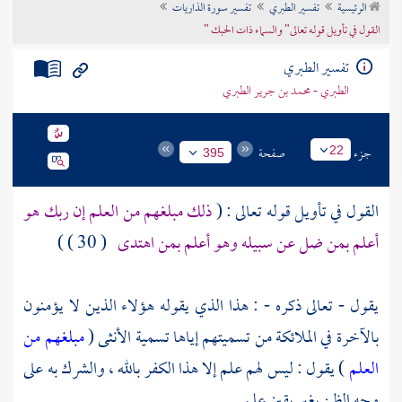
الرئيسية
تفسير الطبري
تفسير سورة الذاريات
تراجم الأعلام
القول في تأويل قوله تعالى" والسماء ذات الحبك "
تفسير الطبري
الطبري - محمد بن جرير الطبري
جزء
صفحة
22
395
القول في تأويل قوله تعالى : (
ذلك مبلغهم من العلم إن ربك هو
أعلم بمن ضل عن سبيله وهو أعلم بمن اهتدى
( 30 ) )
يقول - تعالى ذكره - : هذا الذي يقوله هؤلاء الذين لا يؤمنون
بالآخرة في الملائكة من تسميتهم إياها تسمية الأنثى (
مبلغهم من
العلم
) يقول : ليس لهم علم إلا هذا الكفر بالله ، والشرك به على
وجه الظن بغير يقين علم .