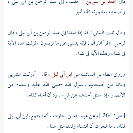
قال
محمد بن سيرين
: جلست إلى
عبد الرحمن بن أبي ليلى
،
وأصحابه يعظمونه كأنه أمير .
وقال
ثابت البناني
: كنا إذا قعدنا إلى
عبد الرحمن بن أبي ليلى
، قال
لرجل : اقرأ القرآن ; فإنه يدلني على ما تريدون ، نزلت هذه الآية
في كذا ، وهذه الآية في كذا .
وروى
عطاء بن السائب
عن
ابن أبي ليلى ،
قال : أدركت عشرين
ومائة من أصحاب رسول الله -صلى الله عليه وسلم- من
الأنصار
، إذا سئل أحدهم عن شيء ، ود أن أخاه كفاه .
[
ص:
264 ]
وعن
عبد الله بن الحارث
، أنه اجتمع
بابن أبي ليلى
فقال : ما شعرت أن النساء ولدن مثل هذا .