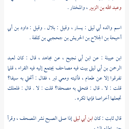
وعبد الله بن الزبير
،
والمختار
.
اسم والده
أبي ليلى
:
يسار
، وقيل :
بلال
. وقيل :
داود بن أبي
أحيحة بن الجلاح بن الحريش بن جحجبي بن كلفة
.
ابن عيينة
: عن
ابن أبي نجيح
، عن
مجاهد
، قال : كان
لعبد
الرحمن بن أبي ليلى
بيت فيه مصاحف يجتمع إليه فيه القراء ، قلما
تفرقوا إلا عن طعام ، فأتيته ومعي تبر ، فقال : أتحلي به سيفا؟
قلت : لا . قال : فتحلي به مصحفا؟ قلت : لا . قال : فلعلك
تجعلها أخراصا فإنها تكره .
قال
ثابت
: كان
ابن أبي ليلى
إذا صلى الصبح نشر المصحف ، وقرأ
حتى تطلع الشمس .