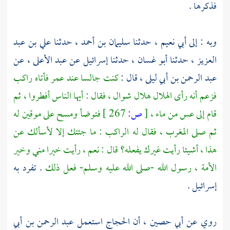
فذكرها .
وبه : إلى
أبي نعيم
، حدثنا
سليمان بن أحمد
، حدثنا
علي بن عبد
العزيز
، حدثنا
أبو غسان
، حدثنا
إسرائيل
عن
عبد الأعلى
، عن
عبد الرحمن بن أبي ليلى
، قال :
كنت جالسا عند
عمر
فأتاه راكب
فزعم أنه رأى الهلال هلال شوال ، فقال : أيها الناس أفطروا ، ثم
قام إلى عس من ماء ،
[
ص:
267 ]
فتوضأ ومسح على موقين له
ثم صلى المغرب ، فقال له الراكب : ما جئتك إلا لأسألك عن
هذا ، أشيئا رأيت غيرك يفعله؟ قال : نعم ، رأيت خيرا مني وخير
الأمة ، رسول الله -صلى الله عليه وسلم- فعل ذلك
. تفرد به
إسرائيل
.
روي عن
أبي حصين
، أن
الحجاج
استعمل
عبد الرحمن بن أبي