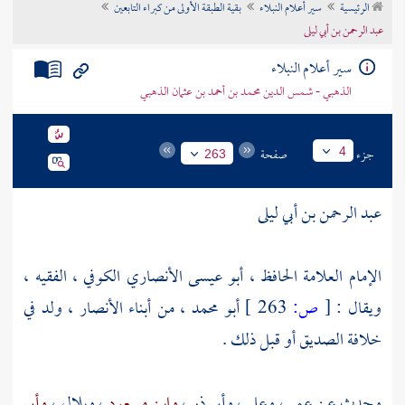
الرئيسية
سير أعلام النبلاء
بقية الطبقة الأولى من كبراء التابعين
تراجم الأعلام
عبد الرحمن بن أبي ليلى
سير أعلام النبلاء
الذهبي - شمس الدين محمد بن أحمد بن عثمان الذهبي
جزء
صفحة
4
263
عبد الرحمن بن أبي ليلى
الإمام العلامة الحافظ ، أبو عيسى الأنصاري الكوفي ، الفقيه ،
ويقال :
[
ص:
263 ]
أبو محمد ، من أبناء
الأنصار
، ولد في
خلافة الصديق أو قبل ذلك .
وحدث عن
عمر
،
وعلي
،
وأبي ذر
،
وابن مسعود
،
وبلال
،
وأبي