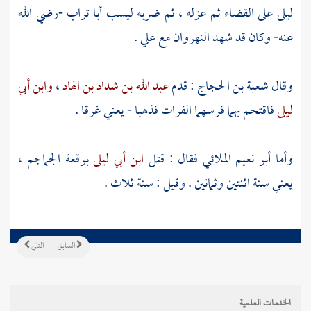
ليلى
على القضاء ثم عزله ، ثم ضربه ليسب
أبا تراب
-رضي الله
عنه- وكان قد شهد
النهروان
مع
علي
.
وقال
شعبة بن الحجاج
: قدم
عبد الله بن شداد بن الهاد
،
وابن أبي
ليلى
فاقتحم بهما فرسهما الفرات فذهبا - يعني غرقا .
وأما
أبو نعيم الملائي
فقال : قتل
ابن أبي ليلى
بوقعة الجماجم ،
يعني سنة اثنتين وثمانين . وقيل : سنة ثلاث .
السابق
التالي
الخدمات العلمية