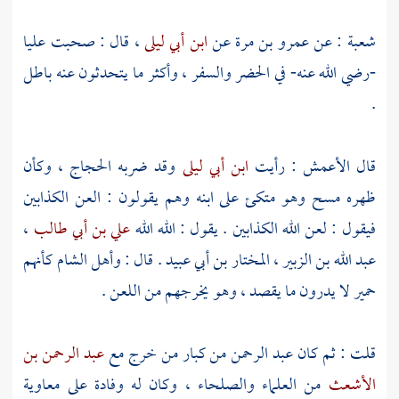
شعبة : عن
عمرو بن مرة
عن
ابن أبي ليلى
، قال : صحبت
عليا
-رضي الله عنه- في الحضر والسفر ، وأكثر ما يتحدثون عنه باطل
.
قال
الأعمش
: رأيت
ابن أبي ليلى
وقد ضربه
الحجاج
، وكأن
ظهره مسح وهو متكئ على ابنه وهم يقولون : العن الكذابين
فيقول : لعن الله الكذابين . يقول : الله الله
علي بن أبي طالب
،
عبد الله بن الزبير
،
المختار بن أبي عبيد
. قال :
وأهل
الشام
كأنهم
حمير لا يدرون ما يقصد ، وهو يخرجهم من اللعن .
قلت : ثم كان
عبد الرحمن
من كبار من خرج مع
عبد الرحمن بن
الأشعث
من العلماء والصلحاء ، وكان له وفادة على
معاوية