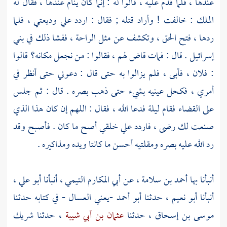
عندها ، فلما قدم عليه ، قالوا له : إنما كان ينام عندها ، فقال له
الملك : خالفت ! وأراد قتله ; فقال : اردد علي وديعتي ، فلما
ردها ، فتح الحق ، وتكشف عن مثل الراحة ، ففشا ذلك في
بني
إسرائيل
. قال : فمات قاض لهم ، فقالوا : من نجعل مكانه؟ قالوا
: فلان ، فأبى ، فلم يزالوا به حتى قال : دعوني حتى أنظر في
أمري ، فكحل عينيه بشيء حتى ذهب بصره . قال : ثم جلس
على القضاء فقام ليلة فدعا الله ، فقال : اللهم إن كان هذا الذي
صنعت لك رضى ، فاردد علي خلقي أصح ما كان . فأصبح وقد
رد الله عليه بصره ومقلتيه أحسن ما كانتا ويده ومذاكيره .
أنبأنا بها
أحمد بن سلامة
، عن
أبي المكارم التيمي
، أنبأنا
أبو علي
،
أنبأنا
أبو نعيم
، حدثنا
أبو أحمد -يعني العسال
- في كتابه حدثنا
موسى بن إسحاق
، حدثنا
عثمان بن أبي شيبة
، حدثنا
شريك