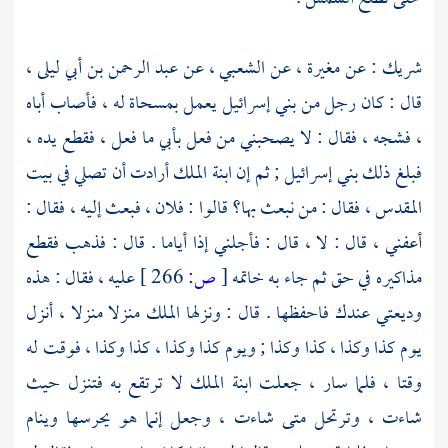
شريك
: عن
مغيرة
، عن
الشعبي
، عن
عبد الرحمن بن أبي ليلى
،
قال : كان رجل من
بني إسرائيل
يعمل بمسحاة له ، فأصاب أباه
، فشجه ، فقال : لا يصحبني من فعل بأبي ما فعل ، فقطع يده ،
فبلغ ذلك
بني إسرائيل
; ثم إن ابنة الملك أرادت أن تصلي في
بيت
المقدس
، فقال : من نبعث بها؟ قالوا : فلان ، فبعث إليه ، فقال :
أعفني ، قال : لا ، قال : فأجلني إذا أياما . قال : فذهب فقطع
مذاكيره في حق ثم جاء به خاتمه
[
ص:
266 ]
عليه ، فقال : هذه
وديعتي عندك فاحفظها . قال : ونزلها الملك منزلا منزلا ، أنزل
يوم كذا وكذا ، كذا وكذا ; ويوم كذا وكذا ، كذا وكذا ، فوقت له
وقتا ، فلما سار ، جعلت ابنة الملك لا ترتقع به فتنزل حيث
شاءت ، وترتحل متى شاءت ، وجعل إنما هو يحرسها وينام