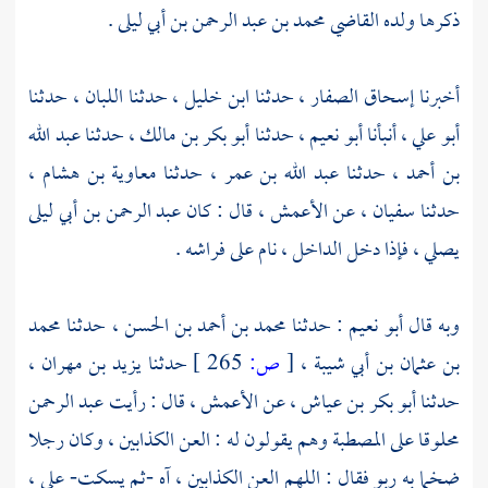
ذكرها ولده القاضي
محمد بن عبد الرحمن بن أبي ليلى
.
أخبرنا
إسحاق الصفار
، حدثنا
ابن خليل
، حدثنا
اللبان
، حدثنا
أبو علي
، أنبأنا
أبو نعيم
، حدثنا
أبو بكر بن مالك
، حدثنا
عبد الله
بن أحمد
، حدثنا
عبد الله بن عمر
، حدثنا
معاوية بن هشام
،
حدثنا
سفيان
، عن
الأعمش
، قال : كان
عبد الرحمن بن أبي ليلى
يصلي ، فإذا دخل الداخل ، نام على فراشه .
وبه قال
أبو نعيم
: حدثنا
محمد بن أحمد بن الحسن
، حدثنا
محمد
بن عثمان بن أبي شيبة
،
[
ص:
265 ]
حدثنا
يزيد بن مهران
،
حدثنا
أبو بكر بن عياش
، عن
الأعمش
، قال : رأيت
عبد الرحمن
محلوقا على المصطبة وهم يقولون له : العن الكذابين ، وكان رجلا
ضخما به ربو فقال : اللهم العن الكذابين ، آه -ثم يسكت-
علي
،