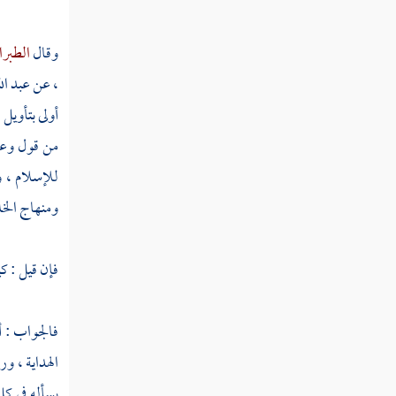
تفسير سورة يس
تفسير سورة الصافات
وقال
الطبرا
تفسير سورة ص
، عن
عبد ال
أولى بتأويل
تفسير سورة الزمر
من قول وعمل
تفسير سورة غافر
للإسلام ، و
تفسير سورة فصلت
ومنهاج الخل
تفسير سورة الشورى
فإن قيل : ك
تفسير سورة الزخرف
تفسير سورة الدخان
فالجواب : أن
الهداية ، ور
تفسير سورة الجاثية
يسأله في كل