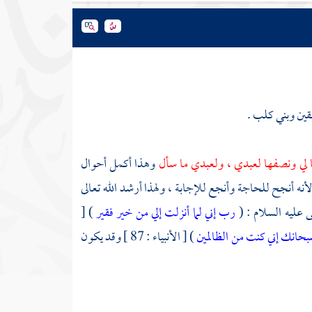
قين
وبني كلب
.
 لي ونصفها لعبدي ، ولعبدي ما سأل
وهذا أكمل أحوال
لأنه أنجح للحاجة وأنجع للإجابة ، ولهذا أرشد الله تعالى
ى
عليه السلام : (
رب إني لما أنزلت إلي من خير فقير
) [
سبحانك إني كنت من الظالمين
) [ الأنبياء : 87 ] وقد يكون