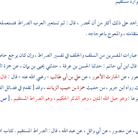
موارد مستقيم
واهد على ذلك أكثر من أن تحصر ، قال : ثم تستعير العرب الصراط فتستع
ستقامته ، والمعوج باعوجاجه .
بارات المفسرين من السلف والخلف في تفسير الصراط ، وإن كان يرجع حاصلها
 قال
ابن أبي حاتم
: حدثنا
الحسن بن عرفة
، حدثني
يحيى بن يمان
، عن
حمزة ا
عور
، عن
الحارث الأعور
، عن
علي بن أبي طالب
- رضي الله عنه - قال :
قال 
ك رواه
ابن جرير
، من حديث
حمزة بن حبيب الزيات
، وقد [ تقدم في فضائل الق
وعا :
وهو حبل الله المتين ، وهو الذكر الحكيم ، وهو الصراط المستقيم
.
[
ص:
 ،
عن
منصور ،
عن
أبي وائل
، عن
عبد الله ،
قال : الصراط المستقيم . كتاب ال