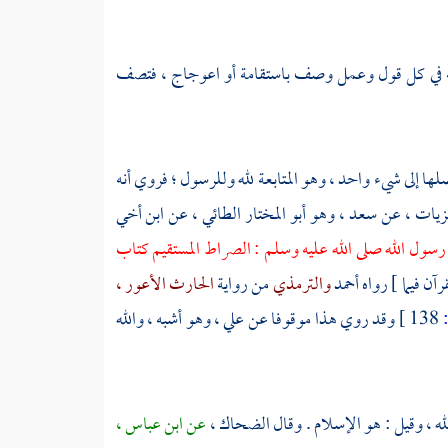
مله في كل قول وعمل وصف باستقامة أو اعوجاج ، فتصف
 إلى شيء واحد ، وهو المتابعة لله وللرسول ؛ فروي أنه
لزيات
، عن
سعد ، وهو أبو المختار الطائي
، عن
ابن أخي
رسول الله صلى الله عليه وسلم : الصراط المستقيم كتاب
رآن فيما ] رواه
أحمد
والترمذي
من رواية
الحارث الأعور ،
138 ]
وقد روي هذا موقوفا عن
علي ،
وهو أشبه ، والله
له ، وقيل : هو الإسلام . وقال
الضحاك ،
عن
ابن عباس ،