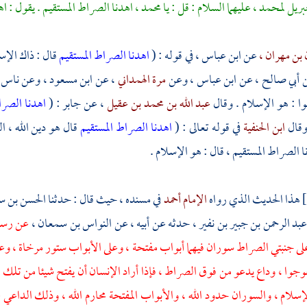
ريل
لمحمد ،
عليهما السلام : قل : يا
محمد ،
اهدنا الصراط المستقيم . يقول : اه
بن مهران ،
عن
ابن عباس ،
في قوله : (
اهدنا الصراط المستقيم
قال : ذاك الإس
ن
أبي صالح ،
عن
ابن عباس
، وعن
مرة الهمداني
، عن
ابن مسعود
، وعن ناس م
وا : هو الإسلام . وقال
عبد الله بن محمد بن عقيل
، عن
جابر
: (
اهدنا الصرا
وقال
ابن الحنفية
في قوله تعالى : (
اهدنا الصراط المستقيم
قال هو دين الله ، ا
ا الصراط المستقيم ، قال : هو الإسلام .
] هذا الحديث الذي رواه
الإمام أحمد
في مسنده ، حيث قال : حدثنا
الحسن بن سو
بد الرحمن بن جبير بن نفير
، حدثه عن أبيه ، عن
النواس بن سمعان
،
عن رسول
على جنبتي الصراط سوران فيهما أبواب مفتحة ، وعلى الأبواب ستور مرخاة ، وعل
عوجوا ، وداع يدعو من فوق الصراط ، فإذا أراد الإنسان أن يفتح شيئا من تلك ا
سلام ، والسوران حدود الله ، والأبواب المفتحة محارم الله ، وذلك الداع