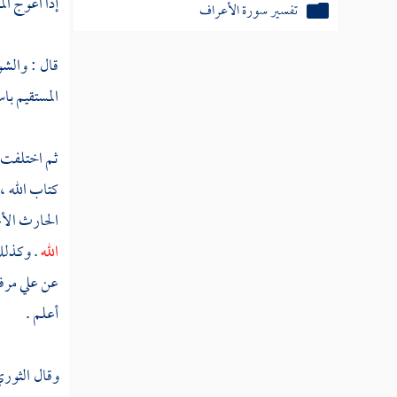
إذا اعوج ال
تفسير سورة الأعراف
تفسير سورة الأنفال
قال : والش
تفسير سورة التوبة
المستقيم با
تفسير سورة يونس
ثم اختلفت ع
تفسير سورة هود
كتاب الله ،
تفسير سورة يوسف
الحارث الأ
الله
. وكذل
تفسير سورة الرعد
عن
علي
مرف
تفسير سورة إبراهيم
أعلم .
تفسير سورة الحجر
وقال
الثوري
تفسير سورة النحل