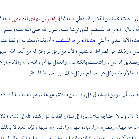
ني
: حدثنا
محمد بن الفضل السقطي ،
حدثنا
إبراهيم بن مهدي المصيصي
، حدثن
له ،
قال : الصراط المستقيم الذي تركنا عليه رسول الله صلى الله عليه وسلم . 
 هذه الآية عندي - أعني
اهدنا الصراط المستقيم
- أن يكون معنيا به : وفقنا لل
 ، وذلك هو الصراط المستقيم ؛ لأن من وفق لما وفق له من أنعم الله عليه
تصديق الرسل ، والتمسك بالكتاب ، والعمل بما أمره الله به ، والانزجار عم
فاء الأربعة ، وكل عبد صالح ، وكل ذلك من الصراط المستقيم .
يف يسأل المؤمن الهداية في كل وقت من صلاة وغيرها ، وهو متصف بذلك ؟ ف
 لا ، ولولا احتياجه ليلا ونهارا إلى سؤال الهداية لما أرشده الله إلى ذلك ؛ فإن 
سوخه فيها ، وتبصره ، وازدياده منها ، واستمراره عليها ، فإن العبد لا يملك ل
 وقت أن يمده بالمعونة والثبات والتوفيق ، فالسعيد من وفقه الله تعالى لسؤاله 