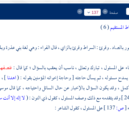
صفحة
137
ط المستقيم
( 6 )
ور بالصاد . وقرئ : السراط وقرئ بالزاي ، قال الفراء : وهي لغة
بني عذرة
وبل
ثناء على المسئول ، تبارك وتعالى ، ناسب أن يعقب بالسؤال ؛ كما قال :
فنصفها
 يمدح مسئوله ، ثم يسأل حاجته [ وحاجة إخوانه المؤمنين بقوله : (
اهدنا
] ، 
لأكمل ، وقد يكون السؤال بالإخبار عن حال السائل واحتياجه ، كما قال
موس
ذي النون
: (
لا إله إلا أنت 
ء
[
ص:
137 ]
على المسئول ، كقول الشاعر :