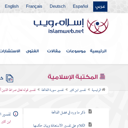
عربي
Español
Deutsch
Français
English
الرئيسية
موسوعات
مقالات
الفتوى
الاستشارات
فهرس الكتاب
مقدمة ابن كثير
المكتبة الإسلامية
كتب
تفسير سورة الفاتحة
الرئيسية
تفسير ابن كثير
تفسير سورة الفاتحة
تفسير قوله تعالى صراط الذين 
فضل الفاتحة
ذكر ما ورد في فضل الفاتحة
تفسير ا
ابن كثير
الكلام على تفسير الاستعاذة وبيان حكمها