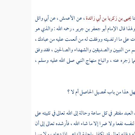
ا
يحيى بن زكريا بن أبي زائدة
، عن
الأعمش ،
عن
أبي وائل
ولهذا قال
الإمام أبو جعفر بن جرير
، رحمه الله : والذي هو
ثبات على ما ارتضيته ووفقت له من أنعمت عليه من عبادك ،
م من النبيين والصديقين والشهداء والصالحين ، فقد وفق
ا زجره عنه ، واتباع منهاج النبي صلى الله عليه وسلم ،
هل هذا من باب تحصيل الحاصل أم لا ؟
العبد مفتقر في كل ساعة وحالة إلى الله تعالى في تثبيته على
نفسه نفعا ولا ضرا إلا ما شاء الله ، فأرشده تعالى إلى أن
؛ فإنه تعالى قد تكفل بإجابة الداعي إذا دعاه ، ولا سيما