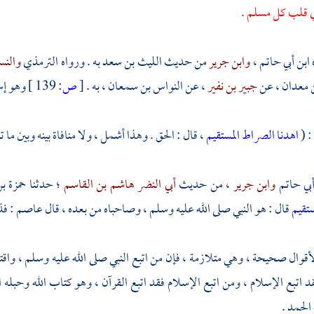
ي قلب كل مسلم .
ابن أبي حاتم
،
وابن جرير
من حديث
الليث بن سعد
به . ورواه
الترمذي
والنس
 معدان ،
عن
جبير بن نفير
، عن
النواس بن سمعان
، به .
[
ص:
139 ]
وهو إس
: (
اهدنا الصراط المستقيم
، قال : الحق . وهذا أشمل ، ولا منافاة بينه وبين ما ت
أبي حاتم
وابن جرير ،
من حديث
أبي النضر هاشم بن القاسم
؛ حدثنا
حمزة بن
ستقيم
قال : هو النبي صلى الله عليه وسلم ، وصاحباه من بعده ، قال
عاصم
: ف
قوال صحيحة ، وهي متلازمة ، فإن من اتبع النبي صلى الله عليه وسلم ، واق
قد اتبع الإسلام ، ومن اتبع الإسلام فقد اتبع القرآن ، وهو كتاب الله وحب
الحمد .