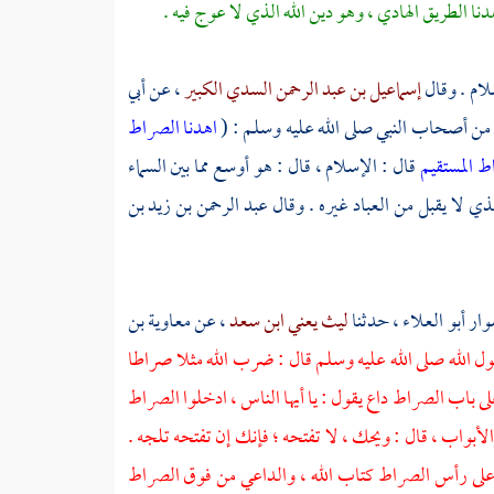
دنا الطريق الهادي ، وهو دين الله الذي لا عوج فيه .
لام . وقال
إسماعيل بن عبد الرحمن السدي الكبير
، عن
أبي
ن أصحاب النبي صلى الله عليه وسلم : (
اهدنا الصراط
ط المستقيم
قال : الإسلام ، قال : هو أوسع مما بين السماء
لذي لا يقبل من العباد غيره . وقال
عبد الرحمن بن زيد بن
ار أبو العلاء
، حدثنا
ليث يعني ابن سعد
، عن
معاوية بن
 الله صلى الله عليه وسلم قال : ضرب الله مثلا صراطا
ى باب الصراط داع يقول : يا أيها الناس ، ادخلوا الصراط
لأبواب ، قال : ويحك ، لا تفتحه ؛ فإنك إن تفتحه تلجه .
ي على رأس الصراط كتاب الله ، والداعي من فوق الصراط