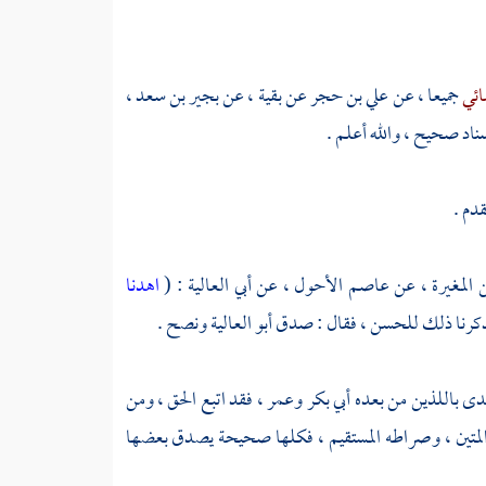
ائي
جميعا ، عن
علي بن حجر
عن
بقية
، عن
بجير بن سعد ،
ناد صحيح ، والله أعلم .
قدم .
 المغيرة
، عن
عاصم الأحول
، عن
أبي العالية
: (
اهدنا
ذكرنا ذلك
للحسن ،
فقال : صدق
أبو العالية
ونصح .
تدى باللذين من بعده
أبي بكر
وعمر ،
فقد اتبع الحق ، ومن
له المتين ، وصراطه المستقيم ، فكلها صحيحة يصدق بعضها