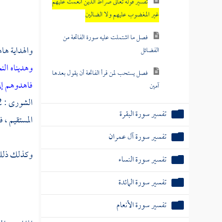
تفسير قوله تعالى صراط الذين أنعمت عليهم
غير المغضوب عليهم ولا الضالين
فصل ما اشتملت عليه سورة الفاتحة من
والهداية هاه
الفضائل
وهديناه ال
فصل يستحب لمن قرأ الفاتحة أن يقول بعدها
فاهدوهم إ
آمين
الشورى : 52 ] وقد تعدى باللام ، كقول أهل الجنة : (
تفسير سورة البقرة
المستقيم ، 
تفسير سورة آل عمران
وكذلك ذلك 
تفسير سورة النساء
تفسير سورة المائدة
تفسير سورة الأنعام