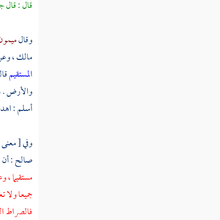
قال : قال
جب
تفسير سورة الإسراء
تفسير سورة الكهف
وقال
ميمون 
مالك ،
وع
تفسير سورة مريم
المستقيم
قال
تفسير سورة طه
والأرض . 
تفسير سورة الأنبياء
أسلم
: اهدن
تفسير سورة الحج
وفي [ معنى 
تفسير سورة المؤمنون
صالح
: أن
ع
تفسير سورة النور
مستقيما ، و
تفسير سورة الفرقان
جميعا ولا ت
فالصراط الإ
تفسير سورة الشعراء