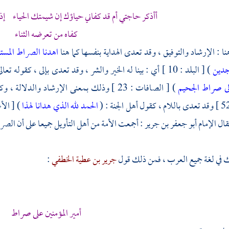
أأذكر حاجتي أم قد كفاني حياؤك إن شيمتك الحياء إذا 
كفاه من تعرضه الثناء
نا : الإرشاد والتوفيق ، وقد تعدى الهداية بنفسها كما هنا
اهدنا الصراط المست
نجدين
) [ البلد : 10 ] أي : بينا له الخير والشر ، وقد تعدى بإلى ، كقوله تعالى : (
لى صراط الجحيم
) [ الصافات : 23 ] وذلك بمعنى الإرشاد والدلالة ، وكذلك قوله تعالى : (
الحمد لله الذي هدانا لهذا
فقال
الإمام أبو جعفر بن جرير
: أجمعت الأمة من أهل التأويل جميعا على أن الصر
في لغة جميع العرب ، فمن ذلك قول
جرير بن عطية الخطفي
:
أمير المؤمنين على صراط