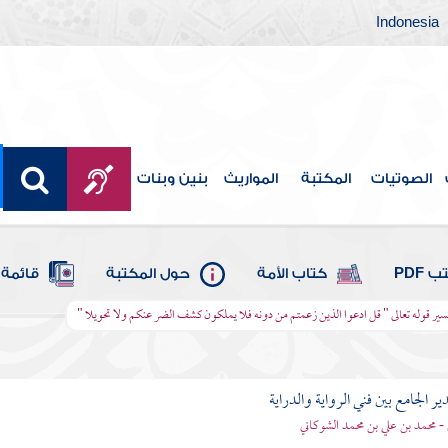
Indonesia
الصوتيات
المكتبة
المواريث
بنين وبنات
 PDF
كتاب الأمة
حول المكتبة
قائمة 
سير قوله تعالى " قل ادعوا الذين زعمتم من دونه فلا يملكون كشف الضر عنكم ولا تحويلا "
ير الجامع بين فني الرواية والدراية
 - محمد بن علي بن محمد الشوكاني