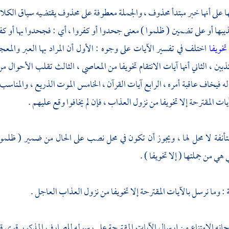
 على أنها خبر مبتدأ محذوف ، والجملة معطوفة على محذوف يقتضيه سياق الكلام ، 
يبها أو على تضمين ( ظلموا ) معنى جحدوا أو كفروا ، أي : فجحدوا بها أو كفرو
 تخويفا
اختلف في تفسير الآيات على وجوه : الأول أن المراد بها العبر والمع
ذبين ، الثاني أنها آيات الانتقام تخويفا من المعاصي ، الثالث تقلب الأحوال 
ه فيخاف عاقبة أمره ، الرابع آيات القرآن ، الخامس الموت الذريع ، والمناسب 
ات المقترحة إلا تخويفا من نزول العذاب ، فإن لم يخافوا وقع عليهم .
أنفة لا محل لها ، ويجوز أن تكون في محل نصب على الحال من ضمير ( ظلموا به
 هي من جملتها ( إلا تخويفا ) .
ة
: وما نرسل بالآيات المقترحة إلا تخويفا من نزول العذاب العاجل .
حانه الامتناع من إرسال الآيات المقترحة على رسوله للصارف المذكور قوى قل