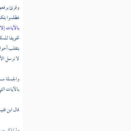
وقرئ برفعها
تفسير سورة الزمر
فظلموا بتكذ
تفسير سورة غافر
بالآيات إلا
تفسير سورة فصلت
تخويفا للمك
بتقلب أحوال
تفسير سورة الشورى
لا نرسل الآي
تفسير سورة الزخرف
تفسير سورة الدخان
والجملة مست
بالآيات التي
تفسير سورة الجاثية
تفسير سورة الأحقاف
قال
ابن قتيب
تفسير سورة محمد
ولما ذكر سب