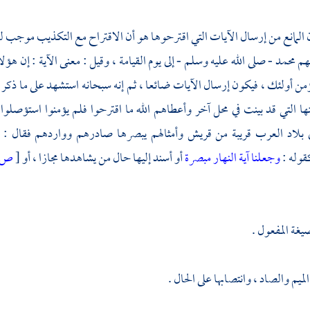
المانع من إرسال الآيات التي اقترحوها هو أن الاقتراح مع التكذيب موجب لل
هم
محمد
- صلى الله عليه وسلم - إلى يوم القيامة ، وقيل : معنى الآية : إن هؤ
م يؤمن أولئك ، فيكون إرسال الآيات ضائعا ، ثم إنه سبحانه استشهد على ما ذكر ب
ها التي قد بينت في محل آخر وأعطاهم الله ما اقترحوا فلم يؤمنوا استؤصلو
 بلاد العرب قريبة من
قريش
وأمثالهم يبصرها صادرهم وواردهم فقال :
قوله :
وجعلنا آية النهار مبصرة
أو أسند إليها حال من يشاهدها مجازا ، أو
[
ص:
غة المفعول .
ميم والصاد ، وانتصابها على الحال .