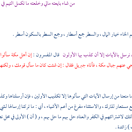
من شاء بايعته مالي وخلعته ما تكمل التيم في 
 الخاء خيار المال ، والسطر جمع أسطار ، وجمع السطر بالسكون أسطر .
ن نرسل بالآيات إلا أن كذب بها الأولون
قال المفسرون :
إن أهل
مكة
سألوا 
نحي عنهم جبال
مكة ،
فأتاه
جبريل
فقال : إن شئت كان ما سأل قومك ، ولكنهم إن
ما منعنا من إرسال الآيات التي سألوها إلا تكذيب الأولين ، فإن أرسلناها وكذب
نع مستعار للترك ، والاستثناء مفرغ من أعم الأشياء ، أي : ما تركنا إرسالها لش
ك لاشتراكهم في الكفر والعناد حل بهم ما حل بهم ، و ( أن ) الأولى في محل نصب ب
 ) زائدة .