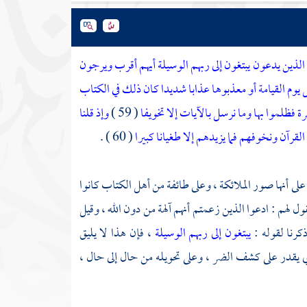
الذين يدعون يبتغون إلى ربهم الوسيلة أيهم أقرب ويرجون
 يوم القيامة أو معذبوها عذابا شديدا كان ذلك في الكتاب
رة فظلموا بها وما نرسل بالآيات إلا تخويفا
( 59 )
وإذ قلنا
القرآن ونخوفهم فما يزيدهم إلا طغيانا كبيرا
( 60 ) .
على أنها صور الملائكة ، وعلى طائفة من أهل الكتاب كانوا
ول لهم : ادعوا الذين زعمتم أنهم آلهة من دون الله ، وقيل
كرنا لقوله :
يبتغون إلى ربهم الوسيلة
، فإن هذا لا يليق
ي يقدر على كشف الضر ، وعلى تحويله من حال إلى حال ،