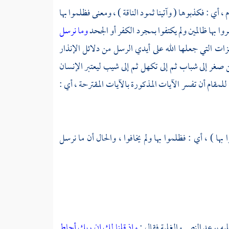
أي : فكذبوها ( وآتينا ثمود الناقة ) ، ومعنى فظلموا بها
ا بها ظالمين ولم يكتفوا بمجرد الكفر أو الجحد
وما نرسل
جزات التي جعلها الله على أيدي الرسل من دلائل الإنذار
من صغر إلى شباب ثم إلى تكهل ثم إلى شيب ليعتبر الإنسان
للمقام أن تفسر الآيات المذكورة بالآيات المقترحة ، أي :
ا ) ، أي : فظلموا بها ولم يخافوا ، والحال أن ما نرسل
به بوعد النصر والغلبة فقال :
وإذ قلنا لك إن ربك أحاط