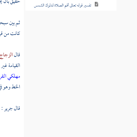
حقيق بأن يحذ
تفسير قوله تعالى أقم الصلاة لدلوك الشمس
إلى غسق الليل وقرآن الفجر إن قرآن الفجر كان
مشهودا
ثم بين سبحان
كانت من قر
تفسير قوله تعالى ولئن شئنا لنذهبن بالذي
أوحينا إليك ثم لا تجد لك به علينا
قال
الزجاج
تفسير قوله تعالى وما منع الناس أن يؤمنوا إذ
القيامة غير
جاءهم الهدى إلا أن قالوا أبعث الله بشرا رسولا
مهلكي القرى
تفسير قوله تعالى ولقد آتينا موسى تسع آيات
الخط وهو في
بينات
تفسير قوله تعالى قل ادعوا الله أو ادعوا
قال
جرير
:
الرحمن أيا ما تدعوا فله الأسماء الحسنى
تفسير سورة الكهف