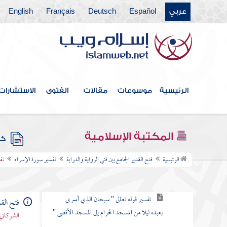
عربي
Español
Deutsch
Français
English
تفسير سورة هود
تفسير سورة يوسف
تفسير سورة الرعد
تفسير سورة إبراهيم
الرئيسية
موسوعات
مقالات
الفتوى
الاستشارات
تفسير سورة الحجر
تفسير سورة النحل
المكتبة الإسلامية
كتب
تفسير سورة الإسراء
الرئيسية
فتح القدير الجامع بين فني الرواية والدراية
تفسير سورة الإسراء
تف
مقدمة السورة
تفسير قوله تعالى " سبحان الذي أسرى
فتح القد
بعبده ليلا من المسجد الحرام إلى المسجد الأقصى "
الشوكاني