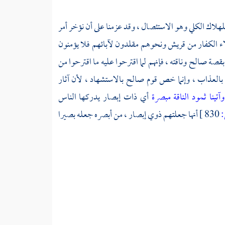
هلاك الكلي وهو الاستئصال ، وقد عزمنا على أن نؤخر أمر
لاء الكفار من
قريش
ونحوهم مقلدون لآبائهم فلا يؤمنون
قصة صالح وناقته ، فإنهم لما اقترحوا عليه ما اقترحوا من
ا بالعذاب ، وإنما خص قوم
صالح
بالاستشهاد ، لأن آثار
وآتينا ثمود الناقة مبصرة
أي ذات إبصار يدركها الناس
830 ]
أنها جعلتهم ذوي إبصار ، من أبصره جعله بصيرا