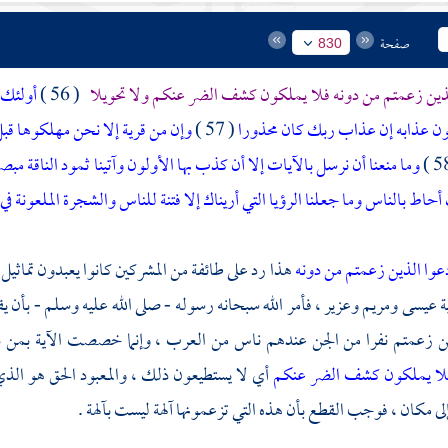
صفحة
830
لذين زعمتم من دونه فلا يملكون كشف الضر عنكم ولا تحويلا
( 56 )
أولئك 
فون عذابه إن عذاب ربك كان محذورا
( 57 )
وإن من قرية إلا نحن مهلكوها قبل
وما منعنا أن نرسل بالآيات إلا أن كذب بها الأولون وآتينا ثمود الناقة مبص
اط بالناس وما جعلنا الرؤيا التي أريناك إلا فتنة للناس والشجرة الملعونة في 
عوا الذين زعمتم من دونه
هذا رد على طائفة من المشركين كانوا يعبدون تماثيل 
ة
عيسى
ومريم
وعزير ، فأمر الله سبحانه رسوله - صلى الله عليه وسلم - بأن يق
ذين زعمتم نفرا من الجن عندهم ناس من العرب ، وإنما خصصت الآية بمن ذ
لا يملكون كشف الضر عنكم
أي لا يستطيعون ذلك ، والمعبود الحق هو الذ
ى مكان ، فوجب القطع بأن هذه التي تزعمونها آلهة ليست بآلهة .