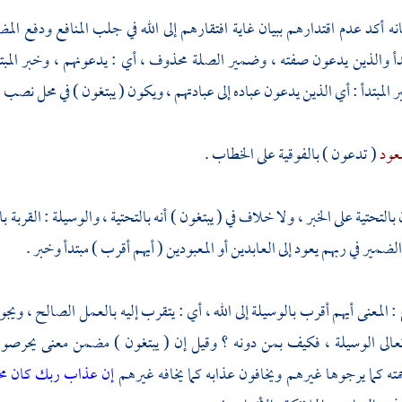
نه أكد عدم اقتدارهم ببيان غاية افتقارهم إلى الله في جلب المنافع ودفع المض
أ والذين يدعون صفته ، وضمير الصلة محذوف ، أي : يدعونهم ، وخبر المبتدأ 
المبتدأ : أي الذين يدعون عباده إلى عبادتهم ، ويكون ( يبتغون ) في محل نصب ع
عود
( تدعون ) بالفوقية على الخطاب .
 بالتحتية على الخبر ، ولا خلاف في ( يبتغون ) أنه بالتحتية ، والوسيلة : القربة 
الضمير في ربهم يعود إلى العابدين أو المعبودين ( أيهم أقرب ) مبتدأ وخبر .
: المعنى أيهم أقرب بالوسيلة إلى الله ، أي : يتقرب إليه بالعمل الصالح ، ويج
تعالى الوسيلة ، فكيف بمن دونه ؟ وقيل إن ( يبتغون ) مضمن معنى يحرصون
ه كما يرجوها غيرهم ويخافون عذابه كما يخافه غيرهم
إن عذاب ربك كان مح