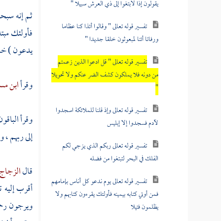
يقولون إذا لابتغوا إلى ذي العرش سبيلا "
ثم إنه سبحا
تفسير قوله تعالى " وقالوا أئذا كنا عظاما
فأولئك مبتد
ورفاتا أئنا لمبعوثون خلقا جديدا "
يدعون ) خبر 
تفسير قوله تعالى " قل ادعوا الذين زعمتم
من دونه فلا يملكون كشف الضر عنكم ولا تحويلا
وقرأ
ابن مس
"
تفسير قوله تعالى وإذ قلنا للملائكة اسجدوا
وقرأ الباقون
لآدم فسجدوا إلا إبليس
إلى ربهم ، و
تفسير قوله تعالى ربكم الذي يزجي لكم
الفلك في البحر لتبتغوا من فضله
قال
الزجاج
تفسير قوله تعالى يوم ندعو كل أناس بإمامهم
أقرب إليه 
فمن أوتي كتابه بيمينه فأولئك يقرءون كتابهم ولا
ويرجون رحمت
يظلمون فتيلا