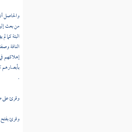
تفسير سورة العنكبوت
والحاصل أن 
تفسير سورة الروم
من بعث إلي
تفسير سورة لقمان
البتة كما ل
الناقة وصفت
تفسير سورة السجدة
إهلاكهم في
تفسير سورة الأحزاب
بأبصارهم ك
تفسير سورة سبأ
.
تفسير سورة فاطر
وقرئ على صي
تفسير سورة يس
تفسير سورة الصافات
وقرئ بفتح ال
تفسير سورة ص