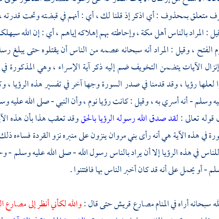
ف متعلق بمحذوف : أي اذكر إذ قلنا لك ، أي : أنهم في قبضته وتحت قدرته ، فل
يل : المراد بالناس أهل
مكة ،
وإحاطته بهم إهلاكه إياهم ، أي : إن الله سيهلك
م الفتح ، وقيل : المراد أنه سبحانه عصمه من الناس أن يقتلوه حتى يبلغ رسا
نزال الآيات يتضمن التخويف ضم إليه ذكر آية الإسراء ، وهي المذكورة في 
ا لعلها رؤيا ، وقد قدمنا في صدر السورة وجها آخر في تفسير هذه الرؤيا ، وك
يه وسلم - أنه أسري به ، وقيل : كانت رؤيا نوم ، وأن النبي - صلى الله عليه و
 قوله تعالى :
لقد صدق الله رسوله الرؤيا بالحق
وقد تعقب هذا بأن هذه الآية
ورة في هذه الآية هي أنه رأى
بني مروان
ينزون على منبره نزو القردة فساءه ذلك
ة للناس في هذه الرؤيا إلا أن يراد بالناس رسول الله - صلى الله عليه وسلم - و
لم - أو يحمل على أنه قد كان أخبر الناس بها فافتتنوا .
له سبحانه أراه في المنام مصارع
قريش
حتى قال :
والله لكأني أنظر إلى مصارع 