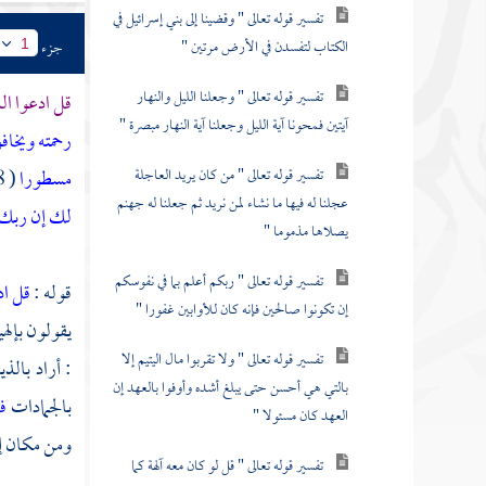
تفسير قوله تعالى " وقضينا إلى بني إسرائيل في
الكتاب لتفسدن في الأرض مرتين "
جزء
1
تفسير قوله تعالى " وجعلنا الليل والنهار
قل ادعوا ا
آيتين فمحونا آية الليل وجعلنا آية النهار مبصرة "
رحمته ويخا
تفسير قوله تعالى " من كان يريد العاجلة
مسطورا
( 58 )
عجلنا له فيها ما نشاء لمن نريد ثم جعلنا له جهنم
لك إن ربك أح
يصلاها مذموما "
تفسير قوله تعالى " ربكم أعلم بما في نفوسكم
قوله :
قل اد
إن تكونوا صالحين فإنه كان للأوابين غفورا "
يقولون بإلهي
تفسير قوله تعالى " ولا تقربوا مال اليتيم إلا
: أراد بال
بالتي هي أحسن حتى يبلغ أشده وأوفوا بالعهد إن
بالجمادات
ف
العهد كان مسئولا "
ومن مكان إل
تفسير قوله تعالى " قل لو كان معه آلهة كما