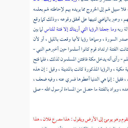
ا سبيل لهم إلى الخروج مما يريده بهم لإحاطته لهم بعلمه
هم ، وعبر بالماضي تنبيها على تحقق وقوعه ، وذلك كما وقع
لة ربه
وما جعلنا الرؤيا التي أريناك إلا فتنة للناس
لما بين
صدر السورة ، وسماها رؤيا لأنها وقعت بالليل ، أو لأن
انت الفتنة ارتداد قوم كانوا أسلموا حين أخبرهم النبي -
سلم - رأى أنه يدخل
مكة
فافتتن المسلمون لذلك ، فلما فتح
 مكية ، والرؤيا المذكورة كانت
بالمدينة ،
وقيل : إن هذه
 ، فقيل : إنما هي الدنيا أعطوها فسري عنه ، وفيه ضعف ،
حده ، ويراد بالفتنة ما حصل من المساءة لرسول الله - صلى
القوم وهو يومئ إلى الأرض ويقول : هذا مصرع فلان ، هذا