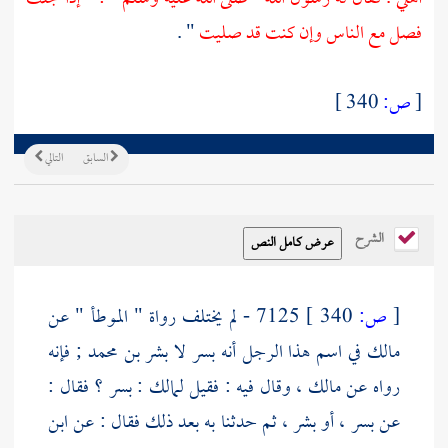
فصل مع الناس وإن كنت قد صليت
" .
[
ص:
340 ]
السابق
التالي
الشرح
[
ص:
340 ]
7125 - لم يختلف رواة " الموطأ " عن
مالك
في اسم هذا الرجل أنه
بسر
لا
بشر بن محمد
; فإنه
رواه عن
مالك
، وقال فيه : فقيل
لمالك
:
بسر
؟ فقال :
عن
بسر
، أو
بشر
، ثم حدثنا به بعد ذلك فقال : عن
ابن