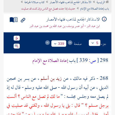
الرئيسية
الاستذكار الجامع لمذاهب فقهاء الأمصار
كتاب صلاة الجماعة
تراجم الأعلام
باب إعادة الصلاة مع الإمام
حديث إذا جئت فصل مع الناس وإن كنت قد صليت
الاستذكار الجامع لمذاهب فقهاء الأمصار
ابن عبد البر - أبو عمر يوسف بن عبد الله بن محمد بن عبد البر
جزء
صفحة
5
339
298
[
ص:
339 ]
باب
إعادة الصلاة مع الإمام
268 - ذكر فيه
مالك
، عن
زيد بن أسلم
، عن
بسر بن محجن
الديلي
، عن أبيه أن رسول الله - صلى الله عليه وسلم - قال له إذ
لم يصل معه وجلس مجلسه : "
ما لك لم تصل مع الناس ؟ ألست
برجل مسلم ؟ " قال : بلى يا رسول الله ، ولكني قد صليت في
أهلي . فقال له رسول الله - صلى الله عليه وسلم - : " إذا جئت