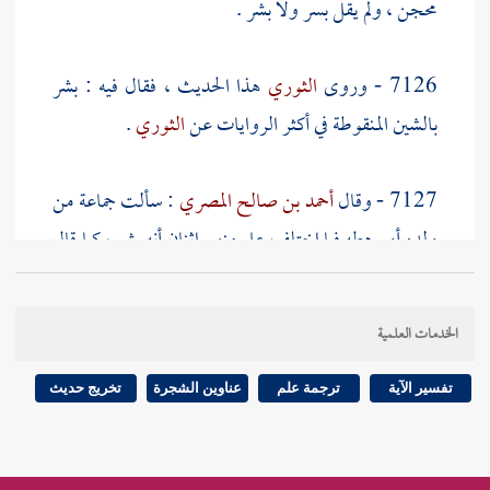
محجن
، ولم يقل
بسر
ولا
بشر
.
7126 - وروى
الثوري
هذا الحديث ، فقال فيه :
بشر
بالشين المنقوطة في أكثر الروايات عن
الثوري
.
7127 - وقال
أحمد بن صالح المصري
: سألت جماعة من
ولده أو رهطه فما اختلف علي منهم اثنان أنه
بشر
، كما قال
الثوري
.
الخدمات العلمية
[
ص:
341 ]
7128 - وفي هذا الحديث وجوه من الفقه
، منها .
تفسير الآية
ترجمة علم
عناوين الشجرة
تخريج حديث
7129 - قوله - صلى الله عليه وسلم - للذي لم يصل معه