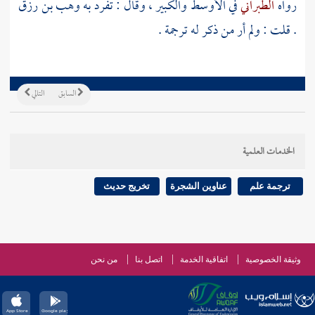
رواه
الطبراني
في الأوسط والكبير ، وقال : تفرد به
وهب بن رزق
. قلت : ولم أر من ذكر له ترجمة .
السابق
التالي
الخدمات العلمية
ترجمة علم
عناوين الشجرة
تخريج حديث
وثيقة الخصوصية
اتفاقية الخدمة
اتصل بنا
من نحن