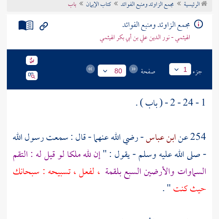
الرئيسية
مجمع الزاوئد ومنبع الفوائد
كتاب الإيمان
باب
تراجم الأعلام
مجمع الزاوئد ومنبع الفوائد
الهيثمي - نور الدين علي بن أبي بكر الهيثمي
جزء
صفحة
1
80
1 - 24 - 2 - ( باب ) .
254 عن
ابن عباس
- رضي الله عنهما - قال : سمعت رسول الله
- صلى الله عليه وسلم - يقول : "
إن لله ملكا لو قيل له : التقم
السماوات والأرضين السبع بلقمة
، لفعل ، تسبيحه : سبحانك
حيث كنت
" .