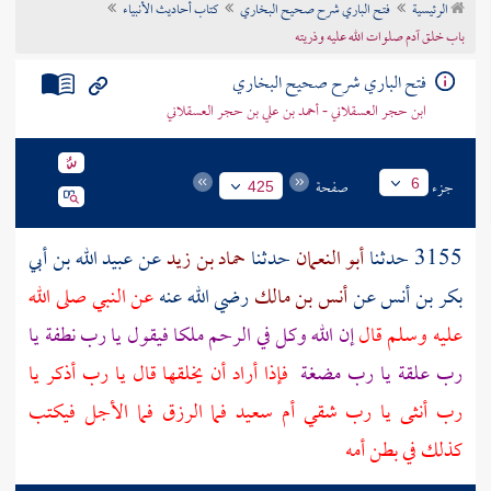
الرئيسية
فتح الباري شرح صحيح البخاري
كتاب أحاديث الأنبياء
تراجم الأعلام
باب خلق آدم صلوات الله عليه وذريته
فتح الباري شرح صحيح البخاري
ابن حجر العسقلاني - أحمد بن علي بن حجر العسقلاني
جزء
صفحة
6
425
3155 حدثنا
أبو النعمان
حدثنا
حماد بن زيد
عن
عبيد الله بن أبي
بكر بن أنس
عن
أنس بن مالك
رضي الله عنه
عن النبي صلى الله
عليه وسلم قال
إن الله وكل في الرحم ملكا فيقول يا رب نطفة يا
رب علقة يا رب مضغة
فإذا أراد أن يخلقها قال يا رب أذكر يا
رب أنثى يا رب شقي أم سعيد فما الرزق فما الأجل فيكتب
كذلك في بطن أمه