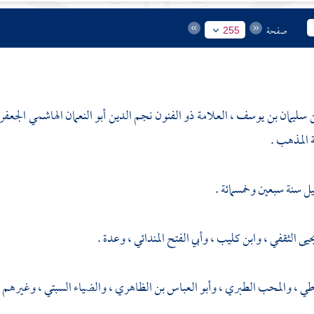
صفحة
255
 سليمان بن يوسف ، العلامة ذو الفنون نجم الدين أبو النعمان الهاشمي الجعف
 المذهب .
يل
سنة سبعين وخمسمائة .
حيى الثقفي
،
وابن كليب
،
وأبي الفتح المندائي
، وعدة .
اطي
،
والمحب الطبري
،
وأبو العباس بن الظاهري
،
والضياء السبتي
، وغيرهم .