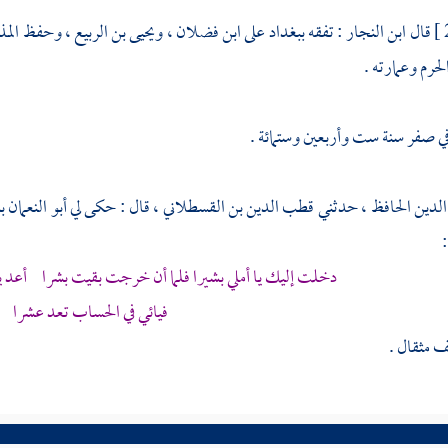
قال
ابن النجار
: تفقه
ببغداد
على
ابن فضلان
،
ويحيى بن الربيع
، وحفظ المذه
لحرم
وعمارته .
ي صفر سنة ست وأربعين وستمائة .
لدين الحافظ
، حدثني
قطب الدين بن القسطلاني
، قال : حكى لي
أبو النعمان 
دخلت إليك يا أملي بشيرا فلما أن خرجت بقيت بشرا أعد
فيائي في الحساب تعد عشرا
 مثقال .