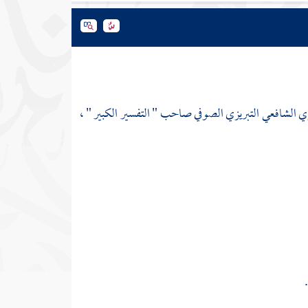
ري الشافعي التبريزي الصوفي صاحب " التفسير الكبير " ،