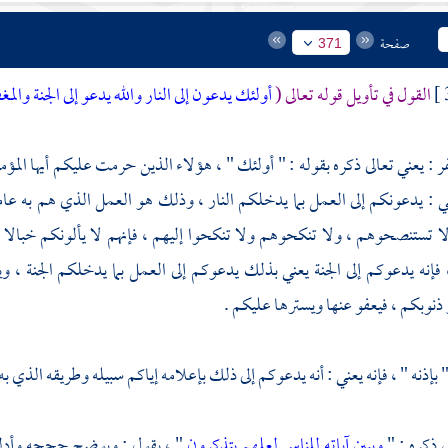
صفحة
371
القول في تأويل قوله تعالى (
أولئك يدعون إلى النار والله يدعو إلى الجنة والم
فر
: يعني تعالى ذكره بقوله : " أولئك " ، هؤلاء الذين حرمت عليكم أيها ال
عني : يدعونكم إلى العمل بما يدخلكم النار ، وذلك هو العمل الذي هم به عام
ا تستنصحوهم ، ولا تنكحوهم ولا تنكحوا إليهم ، فإنهم لا يألونكم خبالا ولك
 فإنه يدعوكم إلى الجنة يعني بذلك يدعوكم إلى العمل بما يدخلكم الجنة ، و
ذنوبكم ، فيعفو عنها ويسترها عليكم .
" بإذنه " ، فإنه يعني : أنه يدعوكم إلى ذلك بإعلامه إياكم سبيله وطريقه الذي به 
ى ذكره : "
ويبين آياته للناس لعلهم يتذكرون
" ، يقول : ويوضح حججه وأدلته 