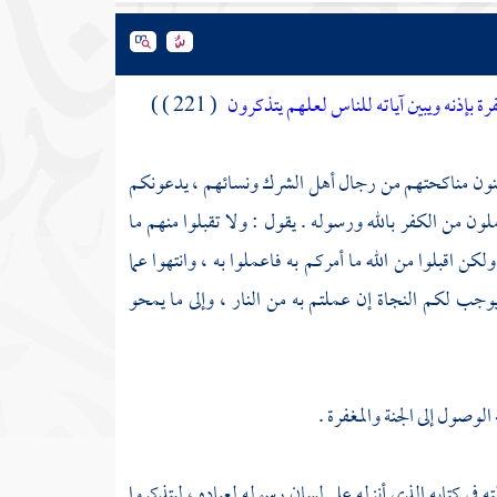
غفرة بإذنه ويبين آياته للناس لعلهم يتذكرون
( 221 ) )
مؤمنون مناكحتهم من رجال أهل الشرك ونسائهم ، يدعونكم
لون من الكفر بالله ورسوله . يقول : ولا تقبلوا منهم ما
ن اقبلوا من الله ما أمركم به فاعملوا به ، وانتهوا عما
يوجب لكم النجاة إن عملتم به من النار ، وإلى ما يمحو
الوصول إلى الجنة والمغفرة .
في كتابه الذي أنزله على لسان رسوله لعباده ، ليتذكروا