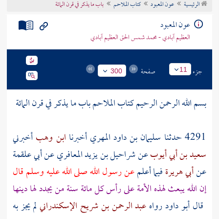
الرئيسية
عون المعبود
كتاب الملاحم
باب ما يذكر في قرن المائة
تراجم الأعلام
عون المعبود
العظيم آبادي - محمد شمس الحق العظيم آبادي
جزء
صفحة
11
300
بسم الله الرحمن الرحيم كتاب الملاحم باب ما يذكر في قرن المائة
4291 حدثنا
سليمان بن داود المهري
أخبرنا
ابن وهب
أخبرني
سعيد بن أبي أيوب
عن
شراحيل بن يزيد المعافري
عن
أبي علقمة
عن
أبي هريرة
فيما أعلم
عن رسول الله صلى الله عليه وسلم قال
إن الله يبعث لهذه الأمة على رأس كل مائة سنة من يجدد لها دينها
قال أبو داود رواه
عبد الرحمن بن شريح الإسكندراني
لم يجز به