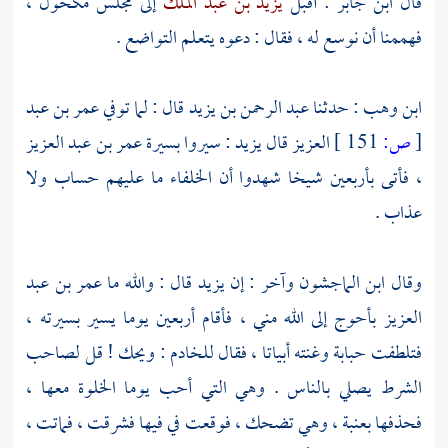
قال
ابن جابر
: أقبل
يزيد بن عبد الملك
إلى مجلس
مكحول
،
فهممنا أن نوسع له ، فقال : دعوه يتعلم التواضع .
ابن وهب
: حدثنا
عبد الرحمن بن يزيد
قال : لما توفي
عمر بن عبد
[
ص:
151 ]
العزيز
قال
يزيد
: سيروا بسيرة
عمر بن عبد العزيز
، فأتى بأربعين شيخا شهدوا أن الخلفاء ما عليهم حساب ولا
عذاب .
وقال
ابن الماجشون
وآخر : إن
يزيد
قال : والله ما
عمر بن عبد
العزيز
بأحوج إلى الله مني ، فأقام أربعين يوما يسير بسيرته ،
فتلطفت
حبابة
وغنته أبياتا ، فقال للخادم : ويحك ! قل لصاحب
الشرط يصلي بالناس . وهي التي أحب يوما الخلوة معها ،
فحذفها بعنبة ، وهي تضحك ، فوقعت في فيها فشرقت ، فماتت ،