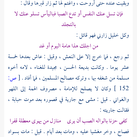
وبقيت عنده حتى أروحت ، واغتم لها ثم زار قبرها وقال :
فإن تسل عنك النفس أو تدع الصبا فباليأس تسلو عنك لا
بالتجلد
وكل خليل زارني فهو قائل :
من اجلك هذا هامة اليوم أو غد
ثم رجع ، فما خرج إلا على النعش ، وقيل : عاش بعدها خمسة
عشر يوما . وكانت بديعة الحسن ، مجيدة للغناء ، لامه أخوه
مسلمة
من شغفه بها ، وتركه مصالح المسلمين ، فما أفاد .
[
ص:
152 ]
وكان لا يصلح للإمامة ، مصروف الهمة إلى اللهو
والغواني . قيل : مشى مع جارية في قصوره بعد موت
حبابة
،
فقالت جاريته :
كفى حزنا بالواله الصب أن يرى منازل من يهوى معطلة قفرا
فصاح ، وخر مغشيا عليه ، ومات بعد أيام . قيل : مات بسواد