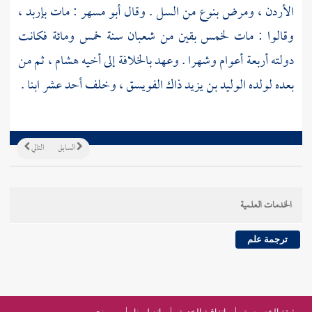
الأردن
، ومرض بنوع من السل . وقال
أبو مسهر
: مات
بإربد
،
وقالوا : مات لخمس بقين من شعبان سنة خمس ومائة فكانت
دولته أربعة أعوام وشهرا . وعهد بالخلافة إلى أخيه
هشام
، ثم من
بعده لولده
الوليد بن يزيد
ذاك الفويسق ، وخلف أحد عشر ابنا .
السابق
التالي
الخدمات العلمية
ترجمة علم