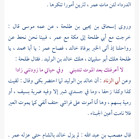
الدرداء
لئن مات
عمر
، لترين أمورا تنكرها .
وروى
إسحاق بن يحيى بن طلحة
، عن عمه
موسى
قال :
خرجت مع
أبي طلحة
إلى
مكة
مع
عمر
، فبينا نحن نحط عن
رواحلنا إذ أتى الخبر بوفاة
خالد
، فصاح
عمر
: يا
أبا محمد
، يا
طلحة
هلك
أبو سليمان
، هلك
خالد بن الوليد
. فقال
طلحة
:
لا أعرفنك بعد الموت تندبني وفي حياتي ما زودتني زادا
وعن
أبي الزناد
: أن
خالد بن الوليد
لما احتضر بكى وقال : لقيت
كذا وكذا زحفا ، وما في جسدي شبر إلا وفيه ضربة بسيف ، أو
رمية بسهم ، وها أنا أموت على فراشي حتف أنفي كما يموت العير
فلا نامت أعين الجبناء .
قال
مصعب بن عبد الله
: لم يزل
خالد
بالشام
حتى عزله
عمر
.