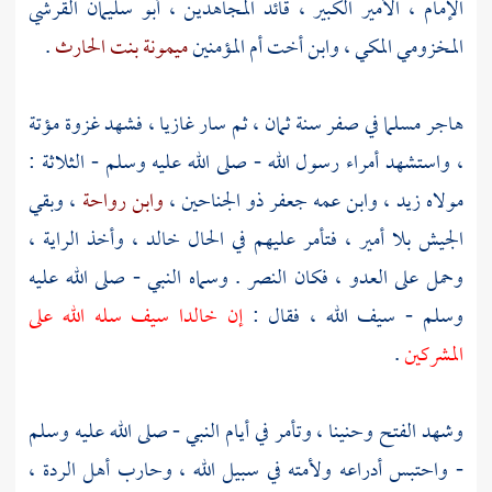
الإمام ، الأمير الكبير ، قائد المجاهدين ، أبو سليمان القرشي
المخزومي المكي ، وابن أخت أم المؤمنين
ميمونة بنت الحارث
.
هاجر مسلما في صفر سنة ثمان ، ثم سار غازيا ، فشهد غزوة
مؤتة
، واستشهد أمراء رسول الله - صلى الله عليه وسلم - الثلاثة :
مولاه
زيد
، وابن عمه
جعفر ذو الجناحين
،
وابن رواحة
، وبقي
الجيش بلا أمير ، فتأمر عليهم في الحال
خالد
، وأخذ الراية ،
وحمل على العدو ، فكان النصر . وسماه النبي - صلى الله عليه
وسلم - سيف الله ، فقال :
إن
خالدا
سيف سله الله على
المشركين
.
وشهد الفتح
وحنينا
، وتأمر في أيام النبي - صلى الله عليه وسلم
- واحتبس أدراعه ولأمته في سبيل الله ، وحارب أهل الردة ،