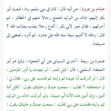
هشام بن عروة
: عن أبيه قال : كان في
بني سليم
ردة ، فبعث
أبو
بكر
إليهم
خالد بن الوليد
فجمع رجالا منهم في الحظائر ، ثم
أحرقهم ، فقال
عمر
لأبي بكر
: أتدع رجلا يعذب بعذاب الله ؟
قال : والله لا أشيم سيفا سله الله على عدوه . ثم أمره ، فمضى إلى
مسيلمة
.
ضمرة بن ربيعة
: أخبرني
السيباني
عن
أبي العجماء
، وإنما هو
أبو
العجفاء السلمي
، قال :
قيل
لعمر
: لو عهدت يا أمير المؤمنين ،
قال : لو أدركت
أبا عبيدة
ثم وليته ثم قدمت على ربي ، فقال لي :
لم استخلفته ؟ لقلت : سمعت عبدك وخليلك يقول : لكل أمة
أمين ، وإن أمين هذه الأمة
أبو عبيدة
. ولو أدركت
خالد بن الوليد
ثم وليته فقدمت على ربي لقلت : سمعت عبدك وخليلك يقول :