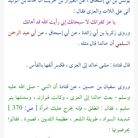
يونس بن أبي إسحاق
، عن
العيزار بن حريث
أن
خالد بن الوليد
أتى على اللات والعزى فقال :
يا عز كفرانك لا سبحانك إني رأيت الله قد أهانك
وروى
زكريا بن أبي زائدة
، عن
أبي إسحاق
، عن
أبي عبد الرحمن
السلمي
أن
خالدا
قال مثله .
قال
قتادة
: مشى
خالد
إلى العزى ، فكسر أنفها بالفأس .
وروى
سفيان بن حسين
، عن
قتادة
أن النبي - صلى الله عليه
وسلم - بعث
خالدا
إلى العزى ، وكانت
لهوازن
، وسدنتها
بنو
سليم
، فقال : انطلق ، فإنه يخرج عليك امرأة
[
ص:
370 ]
شديدة السواد ، طويلة الشعر ، عظيمة الثديين ، قصيرة . فقالوا
يحرضونها :