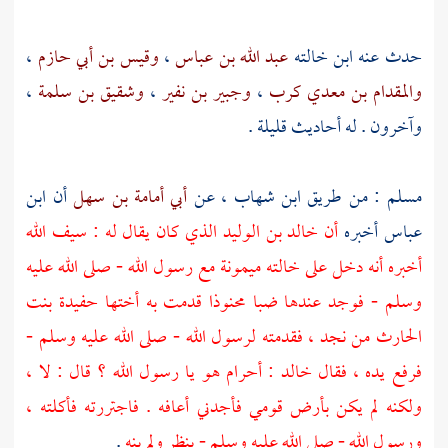
حدث عنه ابن خالته
عبد الله بن عباس
،
وقيس بن أبي حازم
،
والمقدام بن معدي كرب
،
وجبير بن نفير
،
وشقيق بن سلمة
،
وآخرون . له أحاديث قليلة .
مسلم
: من طريق
ابن شهاب
، عن
أبي أمامة بن سهل
أن
ابن
عباس
أخبره
أن
خالد بن الوليد
الذي كان يقال له : سيف الله
أخبره أنه دخل على خالته
ميمونة
مع رسول الله - صلى الله عليه
وسلم - فوجد عندها ضبا محنوذا قدمت به أختها
حفيدة بنت
الحارث
من
نجد
، فقدمته لرسول الله - صلى الله عليه وسلم -
فرفع يده ، فقال
خالد
: أحرام هو يا رسول الله ؟ قال : لا ،
ولكنه لم يكن بأرض قومي فأجدني أعافه . فاجتررته فأكلته ،
ورسول الله - صلى الله عليه وسلم - ينظر ولم ينه
.