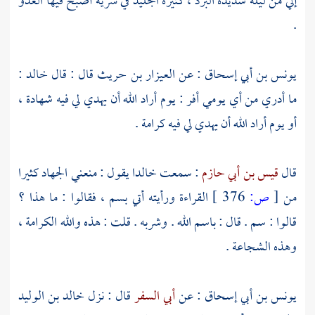
إلي من ليلة شديدة البرد ، كثيرة الجليد في سرية أصبح فيها العدو
.
يونس بن أبي إسحاق
: عن
العيزار بن حريث
قال : قال
خالد
:
ما أدري من أي يومي أفر : يوم أراد الله أن يهدي لي فيه شهادة ،
أو يوم أراد الله أن يهدي لي فيه كرامة .
قال
قيس بن أبي حازم
: سمعت
خالدا
يقول : منعني الجهاد كثيرا
من
[
ص:
376 ]
القراءة ورأيته أتي بسم ، فقالوا : ما هذا ؟
قالوا : سم . قال : باسم الله . وشربه . قلت : هذه والله الكرامة ،
وهذه الشجاعة .
يونس بن أبي إسحاق
: عن
أبي السفر
قال : نزل
خالد بن الوليد