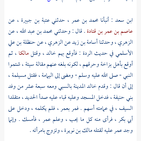
ابن سعد
: أنبأنا
محمد بن عمر
، حدثني
عتبة بن جبيرة
، عن
عاصم بن عمر بن قتادة
. قال : وحدثني
محمد بن عبد الله
، عن
الزهري
، وحدثنا
أسامة بن زيد
عن
الزهري
، عن
حنظلة بن علي
الأسلمي
في حديث الردة : فأوقع بهم
خالد
، وقتل
مالكا
، ثم
أوقع بأهل بزاخة وحرقهم ، لكونه بلغه عنهم مقالة سيئة ، شتموا
النبي - صلى الله عليه وسلم - ومضى إلى
اليمامة
، فقتل
مسيلمة
،
إلى أن قال : وقدم
خالد
المدينة
بالسبي ومعه سبعة عشر من وفد
بني حنيفة
، فدخل المسجد وعليه قباء عليه صدأ الحديد ، متقلدا
السيف ، في عمامته أسهم . فمر
بعمر
، فلم يكلمه ، ودخل على
أبي بكر
، فرأى منه كل ما يحب ، وعلم
عمر
، فأمسك . وإنما
وجد
عمر
عليه لقتله
مالك بن نويرة
، وتزوج بامرأته .