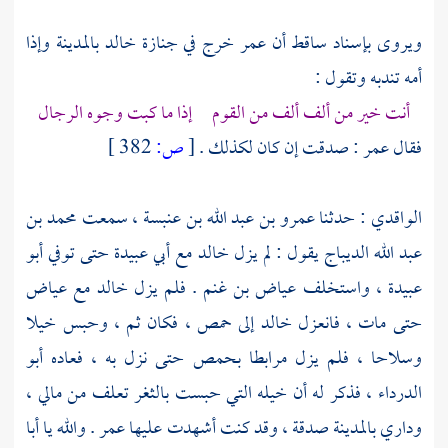
ويروى بإسناد ساقط أن
عمر
خرج في جنازة
خالد
بالمدينة
وإذا
أمه تندبه وتقول :
أنت خير من ألف ألف من القوم إذا ما كبت وجوه الرجال
فقال
عمر
: صدقت إن كان لكذلك .
[
ص:
382 ]
الواقدي
: حدثنا
عمرو بن عبد الله بن عنبسة
، سمعت
محمد بن
عبد الله الديباج
يقول : لم يزل
خالد
مع
أبي عبيدة
حتى توفي
أبو
عبيدة
، واستخلف
عياض بن غنم
. فلم يزل
خالد
مع
عياض
حتى مات ، فانعزل
خالد
إلى
حمص
، فكان ثم ، وحبس خيلا
وسلاحا ، فلم يزل مرابطا
بحمص
حتى نزل به ، فعاده
أبو
الدرداء
، فذكر له أن خيله التي حبست بالثغر تعلف من مالي ،
وداري
بالمدينة
صدقة ، وقد كنت أشهدت عليها
عمر
. والله يا
أبا