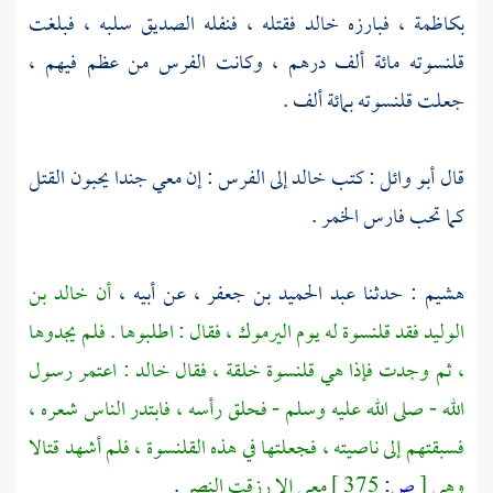
بكاظمة
، فبارزه
خالد
فقتله ، فنفله
الصديق
سلبه ، فبلغت
قلنسوته مائة ألف درهم ، وكانت الفرس من عظم فيهم ،
جعلت قلنسوته بمائة ألف .
قال
أبو وائل
: كتب
خالد
إلى
الفرس
: إن معي جندا يحبون القتل
كما تحب
فارس
الخمر .
هشيم
: حدثنا
عبد الحميد بن جعفر
، عن أبيه ،
أن
خالد بن
الوليد
فقد قلنسوة له يوم
اليرموك
، فقال : اطلبوها . فلم يجدوها
، ثم وجدت فإذا هي قلنسوة خلقة ، فقال
خالد
: اعتمر رسول
الله - صلى الله عليه وسلم - فحلق رأسه ، فابتدر الناس شعره ،
فسبقتهم إلى ناصيته ، فجعلتها في هذه القلنسوة ، فلم أشهد قتالا
وهي
[
ص:
375 ]
معي إلا رزقت النصر
.