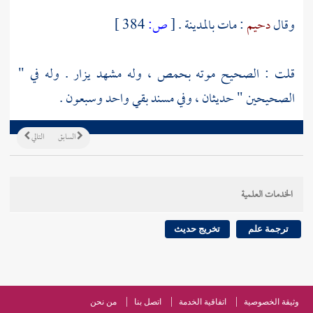
وقال
دحيم
: مات
بالمدينة
.
[
ص:
384 ]
قلت : الصحيح موته
بحمص
، وله مشهد يزار . وله في "
الصحيحين " حديثان ، وفي مسند
بقي
واحد وسبعون .
السابق
التالي
الخدمات العلمية
ترجمة علم
تخريج حديث
وثيقة الخصوصية
اتفاقية الخدمة
اتصل بنا
من نحن