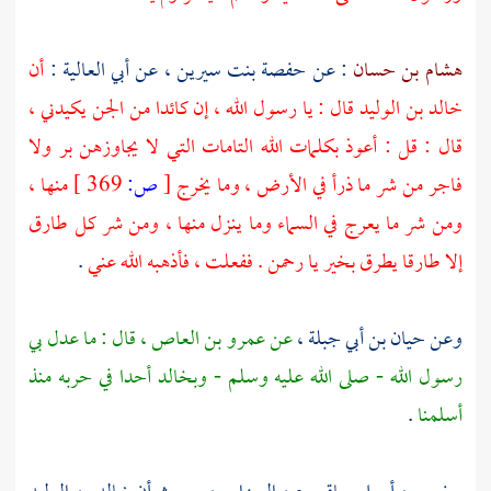
هشام بن حسان
: عن
حفصة بنت سيرين
، عن
أبي العالية
:
أن
خالد بن الوليد
قال : يا رسول الله ، إن كائدا من الجن يكيدني ،
قال : قل : أعوذ بكلمات الله التامات التي لا يجاوزهن بر ولا
فاجر من شر ما ذرأ في الأرض ، وما يخرج
[
ص:
369 ]
منها ،
ومن شر ما يعرج في السماء وما ينزل منها ، ومن شر كل طارق
إلا طارقا يطرق بخير يا رحمن . ففعلت ، فأذهبه الله عني
.
وعن
حيان بن أبي جبلة
،
عن
عمرو بن العاص
، قال : ما عدل بي
رسول الله - صلى الله عليه وسلم -
وبخالد
أحدا في حربه منذ
أسلمنا
.