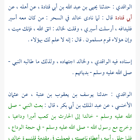
الواقدي
: حدثنا
يحيى بن عبد الله بن أبي قتادة
، عن أهله ، عن
أبي قتادة
قال : لما نادى
خالد
في السحر : من كان معه أسير
فليدافه ، أرسلت أسيري ، وقلت
لخالد
: اتق الله ، فإنك ميت ،
وإن هؤلاء قوم مسلمون . قال : إنه لا علم لك بهؤلاء .
إسناده فيه
الواقدي
،
ولخالد
اجتهاده ، ولذلك ما طالبه النبي -
صلى الله عليه وسلم - بدياتهم .
الواقدي
: حدثنا
يوسف بن يعقوب بن عتبة
، عن
عثمان
الأخنسي
، عن
عبد الملك بن أبي بكر
، قال :
بعث النبي - صلى
الله عليه وسلم -
خالدا
إلى
الحارث بن كعب
أميرا وداعيا ،
وخرج مع رسول الله - صلى الله عليه وسلم - في حجة الوداع ،
فلما حلق رأسه ، أعطاه ناصيته ، فعملت في مقدمة قلنسوة
خالد
،