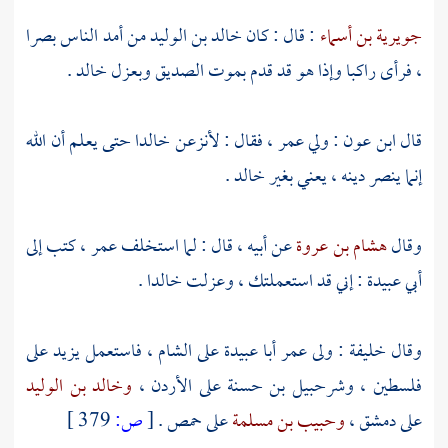
جويرية بن أسماء
: قال : كان
خالد بن الوليد
من أمد الناس بصرا
، فرأى راكبا وإذا هو قد قدم بموت
الصديق
وبعزل
خالد
.
قال
ابن عون
: ولي
عمر
، فقال : لأنزعن
خالدا
حتى يعلم أن الله
إنما ينصر دينه ، يعني بغير
خالد
.
وقال
هشام بن عروة
عن أبيه ، قال : لما استخلف
عمر
، كتب إلى
أبي عبيدة
: إني قد استعملتك ، وعزلت
خالدا
.
وقال
خليفة
: ولى
عمر
أبا عبيدة
على
الشام
، فاستعمل
يزيد
على
فلسطين
،
وشرحبيل بن حسنة
على
الأردن
،
وخالد بن الوليد
على
دمشق
،
وحبيب بن مسلمة
على
حمص
.
[
ص:
379 ]