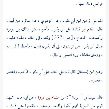
فرابني ذلك منها .
المدائني
; عن
ابن أبي ذئب
، عن
الزهري
، عن
سالم
، عن أبيه ،
قال : قدم
أبو قتادة
على
أبي بكر
، فأخبره بقتل
مالك بن نويرة
وأصحابه . فجزع ،
[
ص:
377 ]
وكتب إلى
خالد
، فقدم عليه ،
فقال
أبو بكر
: هل تزيدون على أن يكون تأول ، فأخطأ ؟ ثم رده
، وودى مالكا ، ورد السبي والمال .
وعن
ابن إسحاق
قال : دخل
خالد
على
أبي بكر
، فأخبره واعتذر
، فعذره .
قال
سيف
في " الردة " : عن
هشام بن عروة
، عن أبيه قال : شهد
قوم من السرية أنهم أذنوا وأقاموا وصلوا ، ففعلوا مثل ذلك ،