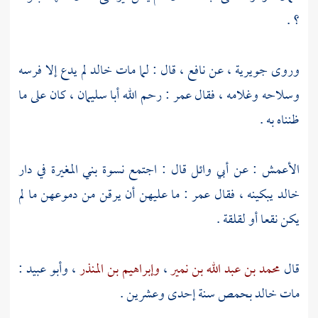
؟ .
وروى
جويرية
، عن
نافع
، قال : لما مات
خالد
لم يدع إلا فرسه
وسلاحه وغلامه ، فقال
عمر
: رحم الله
أبا سليمان
، كان على ما
ظنناه به .
الأعمش
: عن
أبي وائل
قال : اجتمع نسوة
بني المغيرة
في دار
خالد
يبكينه ، فقال
عمر
: ما عليهن أن يرقن من دموعهن ما لم
يكن نقعا أو لقلقة .
قال
محمد بن عبد الله بن نمير
،
وإبراهيم بن المنذر
،
وأبو عبيد
:
مات
خالد
بحمص
سنة إحدى وعشرين .