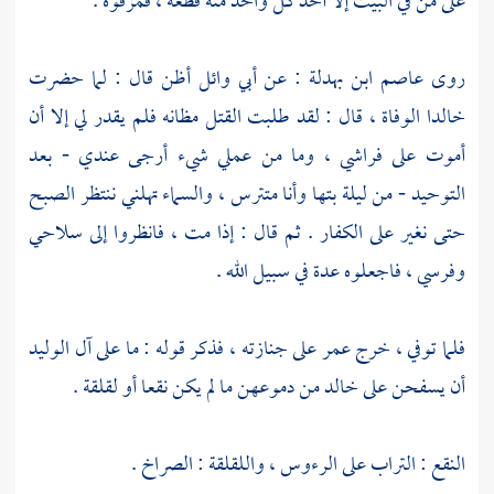
على من في البيت إلا أخذ كل واحد منه قطعة ، فمزقوه .
روى
عاصم ابن بهدلة
: عن
أبي وائل
أظن قال : لما حضرت
خالدا
الوفاة ، قال : لقد طلبت القتل مظانه فلم يقدر لي إلا أن
أموت على فراشي ، وما من عملي شيء أرجى عندي - بعد
التوحيد - من ليلة بتها وأنا متترس ، والسماء تهلني ننتظر الصبح
حتى نغير على الكفار . ثم قال : إذا مت ، فانظروا إلى سلاحي
وفرسي ، فاجعلوه عدة في سبيل الله .
فلما توفي ، خرج
عمر
على جنازته ، فذكر قوله : ما على
آل الوليد
أن يسفحن على
خالد
من دموعهن ما لم يكن نقعا أو لقلقة .
النقع : التراب على الرءوس ، واللقلقة : الصراخ .