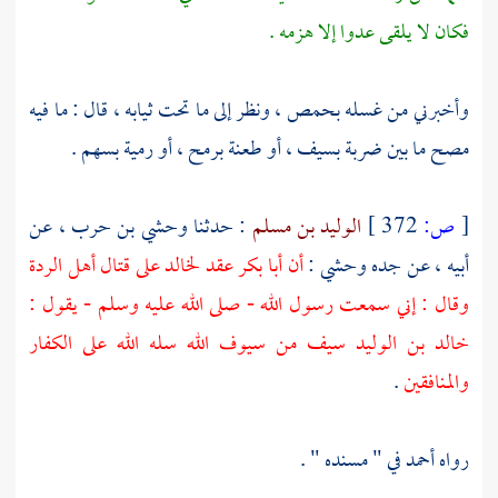
فكان لا يلقى عدوا إلا هزمه .
وأخبرني من غسله
بحمص
، ونظر إلى ما تحت ثيابه ، قال : ما فيه
مصح ما بين ضربة بسيف ، أو طعنة برمح ، أو رمية بسهم .
[
ص:
372 ]
الوليد بن مسلم
: حدثنا
وحشي بن حرب
، عن
أبيه ، عن جده
وحشي
:
أن
أبا بكر
عقد
لخالد
على قتال أهل الردة
وقال : إني سمعت رسول الله - صلى الله عليه وسلم - يقول :
خالد بن الوليد
سيف من سيوف الله سله الله على الكفار
والمنافقين
.
رواه
أحمد
في " مسنده " .