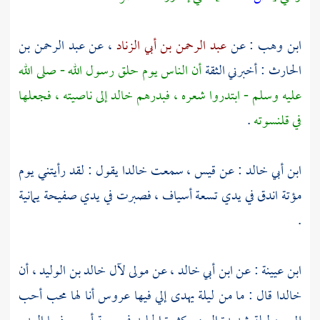
ابن وهب
: عن
عبد الرحمن بن أبي الزناد
، عن
عبد الرحمن بن
الحارث
: أخبرني الثقة
أن الناس يوم حلق رسول الله - صلى الله
عليه وسلم - ابتدروا شعره ، فبدرهم
خالد
إلى ناصيته ، فجعلها
في قلنسوته
.
ابن أبي خالد
: عن
قيس
، سمعت
خالدا
يقول : لقد رأيتني يوم
مؤتة
اندق في يدي تسعة أسياف ، فصبرت في يدي صفيحة يمانية
.
ابن عيينة
: عن
ابن أبي خالد
، عن مولى لآل
خالد بن الوليد
، أن
خالدا
قال : ما من ليلة يهدى إلي فيها عروس أنا لها محب أحب