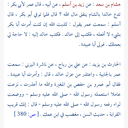
هشام بن سعد
: عن
زيد بن أسلم
، عن أبيه ، قال
عمر
لأبي بكر
:
تدع
خالدا
بالشام
ينفق مال الله ؟ قال فلما توفي
أبو بكر
، قال
أسلم
: سمعت
عمر
يقول : كذبت الله إن كنت أمرت
أبا بكر
بشيء لا أفعله ، فكتب إلى
خالد
. فكتب
خالد
إليه : لا حاجة لي
بعملك . فولى
أبا عبيدة
.
الحارث بن يزيد
: عن
علي بن رباح
، عن
ناشرة اليزني
: سمعت
عمر
بالجابية ، واعتذر من عزل
خالد
، قال : وأمرت
أبا عبيدة
.
فقال
أبو عمرو بن حفص بن المغيرة
والله ما أعذرت ، نزعت
عاملا استعمله رسول الله - صلى الله عليه وسلم - ووضعت
لواء رفعه رسول الله - صلى الله عليه وسلم - قال : إنك قريب
القرابة ، حديث السن ، مغضب في ابن عمك .
[
ص:
380 ]