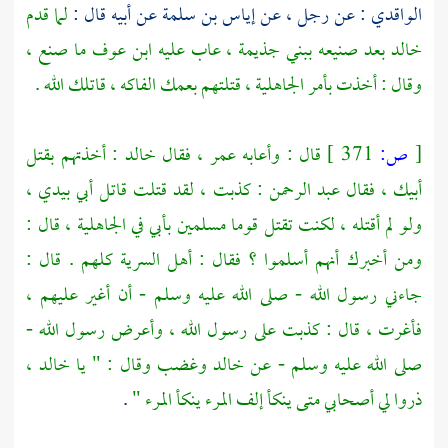
الواقدي
: عن رجل ، عن
إياس بن سلمة
عن أبيه قال :
لما قدم
خالد
بعد صنيعه
ببني جذيمة
، عاب عليه
ابن عوف
ما صنع ،
وقال : أخذت بأمر الجاهلية ، قتلتهم بعمك الفاكه ، قاتلك الله .
[
ص:
371 ]
قال : وأعابه
عمر
، فقال
خالد
: أخذتهم بقتل
أبيك ، فقال
عبد الرحمن
: كذبت ، لقد قتلت قاتل أبي بيدي ،
ولو لم أقتله ، لكنت تقتل قوما مسلمين بأبي في الجاهلية ، قال :
ومن أخبرك أنهم أسلموا ؟ فقال : أهل السرية كلهم . قال :
جاءني رسول الله - صلى الله عليه وسلم - أن أغير عليهم ،
فأغرت ، قال : كذبت على رسول الله ، وأعرض رسول الله -
صلى الله عليه وسلم - عن
خالد
وغضب وقال : " يا
خالد
،
ذروا لي أصحابي متى ينكأ إلف المرء ينكأ المرء "
.