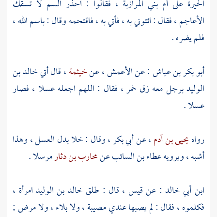
الحيرة
على أم
بني المرازبة
، فقالوا : احذر السم لا تسقك
الأعاجم ، فقال : ائتوني به ، فأتي به ، فاقتحمه وقال : باسم الله ،
فلم يضره .
أبو بكر بن عياش
: عن
الأعمش
، عن
خيثمة
، قال أتي
خالد بن
الوليد
برجل معه زق خمر ، فقال : اللهم اجعله عسلا ، فصار
عسلا .
رواه
يحيى بن آدم
، عن
أبي بكر
، وقال : خلا بدل العسل ، وهذا
أشبه ، ويرويه
عطاء بن السائب
عن
محارب بن دثار
مرسلا .
ابن أبي خالد
: عن
قيس
، قال : طلق
خالد بن الوليد
امرأة ،
فكلموه ، فقال : لم يصبها عندي مصيبة ، ولا بلاء ، ولا مرض ;