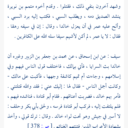
وشهد آخرون بنفي ذلك ، فقتلوا . وقدم أخوه
متمم بن نويرة
ينشد
الصديق
دمه ، ويطلب السبي ، فكتب إليه برد السبي ،
وألح عليه
عمر
في أن يعزل
خالدا
، وقال : إن في سيفه رهقا .
فقال : لا يا
عمر
، لم أكن لأشيم سيفا سله الله على الكافرين .
سيف
: عن
ابن إسحاق
، عن
محمد بن جعفر بن الزبير
وغيره أن
خالدا
بث السرايا ، فأتي
بمالك
، فاختلف قول الناس فيهم وفي
إسلامهم ، وجاءت
أم تميم
كاشفة وجهها ، فأكبت على
مالك
-
وكانت أجمل الناس - فقال لها : إليك عني ; فقد والله قتلتني .
فأمر بهم
خالد
، فضربت أعناقهم . فقام
أبو قتادة
، فناشده فيهم ،
فلم يلتفت إليه ، فركب
أبو قتادة
فرسه ، ولحق
بأبي بكر
وحلف :
لا أسير في جيش وهو تحت لواء
خالد
. وقال : ترك قولي ، وأخذ
بشهادة الأعراب الذين فتنتهم الغنائم .
[
ص:
378 ]