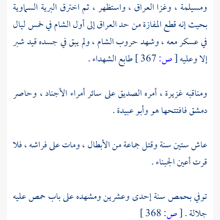
ومسيلمة
، وغزا
العراق
، واستظهر ، ثم اخترق البرية السماوية
بحيث إنه قطع المفازة من حد
العراق
إلى أول
الشام
في خمس ليال
في عسكر معه ، وشهد حروب
الشام
، ولم يبق في جسده قيد شبر
إلا وعليه
[
ص:
367 ]
طابع الشهداء .
ومناقبه غزيرة ، أمره
الصديق
على سائر أمراء الأجناد ، وحاصر
دمشق
فافتتحها هو
وأبو عبيدة
.
عاش ستين سنة وقتل جماعة من الأبطال ، ومات على فراشه ، فلا
قرت أعين الجبناء .
توفي
بحمص
سنة إحدى وعشرين ومشهده على باب حمص عليه
جلالة .
[
ص:
368 ]