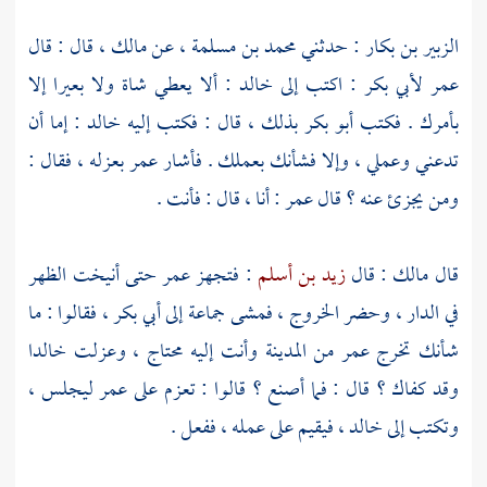
الزبير بن بكار
: حدثني
محمد بن مسلمة
، عن
مالك
، قال : قال
عمر
لأبي بكر
: اكتب إلى
خالد
: ألا يعطي شاة ولا بعيرا إلا
بأمرك . فكتب
أبو بكر
بذلك ، قال : فكتب إليه
خالد
: إما أن
تدعني وعملي ، وإلا فشأنك بعملك . فأشار
عمر
بعزله ، فقال :
ومن يجزئ عنه ؟ قال
عمر
: أنا ، قال : فأنت .
قال
مالك
: قال
زيد بن أسلم
: فتجهز
عمر
حتى أنيخت الظهر
في الدار ، وحضر الخروج ، فمشى جماعة إلى
أبي بكر
، فقالوا : ما
شأنك تخرج
عمر
من
المدينة
وأنت إليه محتاج ، وعزلت
خالدا
وقد كفاك ؟ قال : فما أصنع ؟ قالوا : تعزم على
عمر
ليجلس ،
وتكتب إلى
خالد
، فيقيم على عمله ، ففعل .