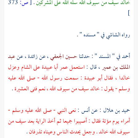
خالد
سيف من سيوف الله سله الله على المشركين
.
[
ص:
373
]
رواه
الشاشي
في " مسنده " .
أحمد
في " المسند " : حدثنا
حسين الجعفي
، عن
زائدة
، عن
عبد
الملك بن عمير
، قال :
استعمل
عمر
أبا عبيدة
على
الشام
وعزل
خالدا
، فقال
أبو عبيدة
: سمعت رسول الله - صلى الله عليه
وسلم - يقول :
خالد
سيف من سيوف الله ، نعم فتى العشيرة
.
حميد بن هلال
: عن
أنس
:
نعى النبي - صلى الله عليه وسلم -
أمراء يوم مؤتة فقال : أصيبوا جميعا ثم أخذ الراية بعد سيف من
سيوف الله
خالد
. وجعل يحدث الناس وعيناه تذرفان
.