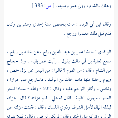
وهلك
بالشام
، وولي
عمر
وصيته .
[
ص:
383 ]
وقال
ابن أبي الزناد
: مات
بحمص
سنة إحدى وعشرين وكان
قدم قبل ذلك معتمرا ورجع .
الواقدي
: حدثنا
عمر بن عبد الله بن رياح
، عن
خالد بن رياح
،
سمع
ثعلبة بن أبي مالك
يقول : رأيت
عمر
بقباء ، وإذا حجاج
من
الشام
، قال : من القوم ؟ قالوا : من
اليمن
ممن نزل
حمص
،
ويوم رحلنا منها مات
خالد بن الوليد
. فاسترجع
عمر
مرارا ،
ونكس ، وأكثر الترحم عليه ، وقال : كان - والله - سدادا لنحر
العدو ، ميمون النقيبة . فقال له
علي
: فلم عزلته ؟ قال : عزلته
لبذله المال لأهل الشرف وذوي اللسان ، قال : فكنت عزلته عن
المال ، وتتركه على الجند ، قال : لم يكن ليرضى ، قال : فهلا بلوته