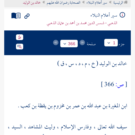
الرئيسية
سير أعلام النبلاء
الصحابة رضوان الله عليهم
خالد بن الوليد
تراجم الأعلام
سير أعلام النبلاء
الذهبي - شمس الدين محمد بن أحمد بن عثمان الذهبي
جزء
صفحة
1
366
خالد بن الوليد ( خ ، م ، د ، س ، ق )
[
ص:
366 ]
ابن المغيرة بن عبد الله بن عمر بن مخزوم بن يقظة بن كعب .
سيف الله تعالى ، وفارس الإسلام ، وليث المشاهد ، السيد ،