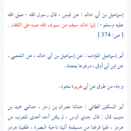
إسماعيل بن أبي خالد
: عن
قيس
، قال رسول الله - صلى الله
عليه وسلم - :
إنما
خالد
سيف من سيوف الله صبه على الكفار
.
[
ص:
374 ]
أبو إسماعيل المؤدب
: عن
إسماعيل بن أبي خالد
، عن
الشعبي
،
عن
ابن أبي أوفى
، مرفوعا بمعناه .
وجاء من طرق عن
أبي هريرة
نحوه .
أبو المسكين الطائي
: حدثنا
عمران بن زحر
، حدثني
حميد بن
منيب
قال : قال جدي
أوس
، لم يكن أحد أعدى للعرب من
هرمز
، فلما فرغنا من
مسيلمة
أتينا ناحية
البصرة
، فلقينا
هرمز