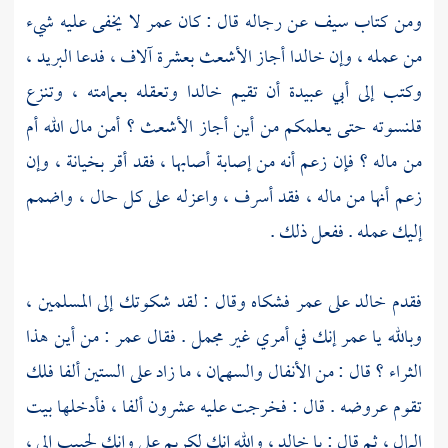
ومن كتاب
سيف
عن رجاله قال : كان
عمر
لا يخفى عليه شيء
من عمله ، وإن
خالدا
أجاز
الأشعث
بعشرة آلاف ، فدعا البريد ،
وكتب إلى
أبي عبيدة
أن تقيم
خالدا
وتعقله بعمامته ، وتنزع
قلنسوته حتى يعلمكم من أين أجاز
الأشعث
؟ أمن مال الله أم
من ماله ؟ فإن زعم أنه من إصابة أصابها ، فقد أقر بخيانة ، وإن
زعم أنها من ماله ، فقد أسرف ، واعزله على كل حال ، واضمم
إليك عمله . ففعل ذلك .
فقدم
خالد
على
عمر
فشكاه وقال : لقد شكوتك إلى المسلمين ،
وبالله يا
عمر
إنك في أمري غير مجمل . فقال
عمر
: من أين هذا
الثراء ؟ قال : من الأنفال والسهمان ، ما زاد على الستين ألفا فلك
تقوم عروضه . قال : فخرجت عليه عشرون ألفا ، فأدخلها بيت
المال ، ثم قال : يا
خالد
، والله إنك لكريم علي وإنك لحبيب إلي ،