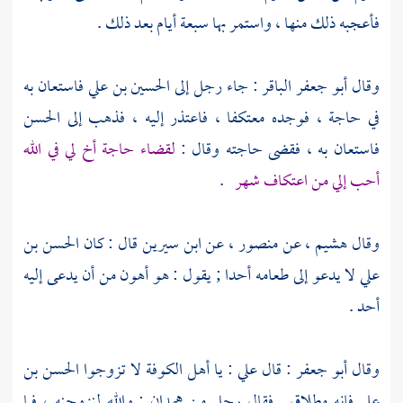
فأعجبه ذلك منها ، واستمر بها سبعة أيام بعد ذلك .
وقال
أبو جعفر الباقر
: جاء رجل إلى
الحسين بن علي
فاستعان به
في حاجة ، فوجده معتكفا ، فاعتذر إليه ، فذهب إلى
الحسن
فاستعان به ، فقضى حاجته وقال :
لقضاء حاجة أخ لي في الله
أحب إلي من اعتكاف شهر
.
وقال
هشيم
، عن
منصور
، عن
ابن سيرين
قال : كان
الحسن بن
علي
لا يدعو إلى طعامه أحدا ; يقول : هو أهون من أن يدعى إليه
أحد .
وقال
أبو جعفر
: قال
علي
: يا أهل
الكوفة
لا تزوجوا
الحسن بن
علي
فإنه مطلاق . فقال رجل من
همدان
: والله لنزوجنه ، فما