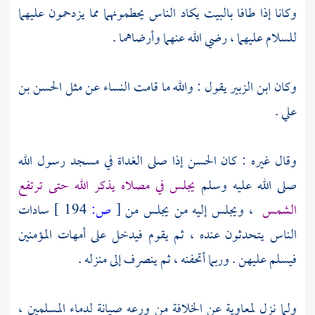
وكانا إذا طافا
بالبيت
يكاد الناس يحطمونهما مما يزدحمون عليهما
للسلام عليهما ، رضي الله عنهما وأرضاهما .
وكان
ابن الزبير
يقول : والله ما قامت النساء عن مثل
الحسن بن
علي
.
وقال غيره : كان
الحسن
إذا صلى الغداة في
مسجد رسول الله
صلى الله عليه وسلم
يجلس في مصلاه يذكر الله حتى ترتفع
الشمس
، ويجلس إليه من يجلس من
[
ص:
194 ]
سادات
الناس يتحدثون عنده ، ثم يقوم فيدخل على أمهات المؤمنين
فيسلم عليهن . وربما أتحفنه ، ثم ينصرف إلى منزله .
ولما نزل
لمعاوية
عن الخلافة من ورعه صيانة لدماء المسلمين ،