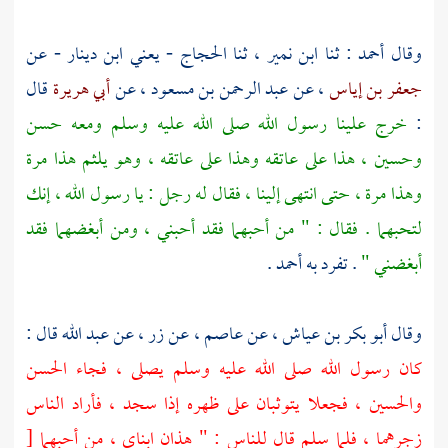
وقال
أحمد
: ثنا
ابن نمير
، ثنا
الحجاج
- يعني
ابن دينار
- عن
جعفر بن إياس
، عن
عبد الرحمن بن مسعود
، عن
أبي هريرة
قال
:
خرج علينا رسول الله صلى الله عليه وسلم ومعه
حسن
وحسين
، هذا على عاتقه وهذا على عاتقه ، وهو يلثم هذا مرة
وهذا مرة ، حتى انتهى إلينا ، فقال له رجل : يا رسول الله ، إنك
لتحبهما . فقال : " من أحبهما فقد أحبني ، ومن أبغضهما فقد
أبغضني "
. تفرد به
أحمد
.
وقال
أبو بكر بن عياش
، عن
عاصم
، عن
زر
، عن
عبد الله
قال :
كان رسول الله صلى الله عليه وسلم يصلى ، فجاء
الحسن
والحسين
، فجعلا يتوثبان على ظهره إذا سجد ، فأراد الناس
زجرهما ، فلما سلم قال للناس : " هذان ابناي ، من أحبهما
[