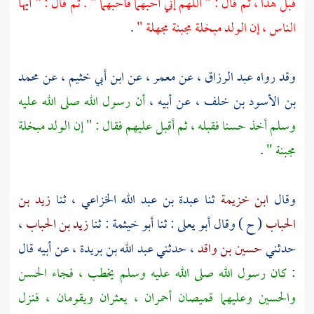
قبل هذا ، ثم قال : " اللهم إني أحبهما فأحبهما " . ثم قال : " أيها
الناس ، إن الولد مبخلة مجبنة مجهلة "
.
وقد رواه
عبد الرزاق
، عن
معمر
، عن
ابن أبي خثيم
، عن
محمد
بن الأسود بن خلف
، عن أبيه ،
أن رسول الله صلى الله عليه
وسلم أخذ
حسنا
فقبله ، ثم أقبل عليهم فقال : " إن الولد مبخلة
مجبنة "
.
وقال
ابن خزيمة
ثنا
عبدة بن عبد الله الخزاعي
، ثنا
زيد بن
الحباب
( ح ) وقال
أبو يعلى
: ثنا
أبو خيثمة
: ثنا
زيد بن الحباب
،
حدثني
حسين بن واقد
، حدثني
عبد الله بن بريدة
، عن أبيه قال
:
كان رسول الله صلى الله عليه وسلم يخطب ، فجاء
الحسن
والحسين
وعليهما قميصان أحمران ، يعثران ويقومان ، فنزل