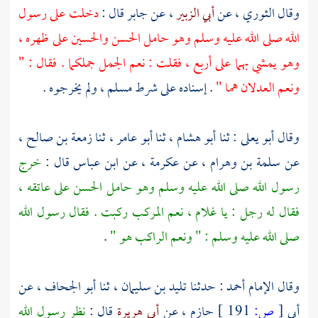
وقال
الثوري
، عن
أبي الزبير
، عن
جابر
قال :
دخلت على رسول
الله صلى الله عليه وسلم وهو حامل
الحسن
والحسين
على ظهره ،
وهو يمشي بهما على أربع ، فقلت : نعم الجمل جملكما . فقال : "
ونعم العدلان هما "
. إسناده على شرط
مسلم
، ولم يخرجوه .
وقال
أبو يعلى
: ثنا
أبو هشام
، ثنا
أبو عامر
، ثنا
زمعة بن صالح
،
عن
سلمة بن وهرام
، عن
عكرمة
، عن
ابن عباس
قال :
خرج
رسول الله صلى الله عليه وسلم وهو حامل
الحسن
على عاتقه ،
فقال له رجل : يا غلام ، نعم المركب ركبت . فقال رسول الله
صلى الله عليه وسلم : " ونعم الراكب هو "
.
وقال الإمام
أحمد
: حدثنا
تليد بن سليمان
، ثنا
أبو الجحاف
، عن
أبي
[
ص:
191 ]
حازم
، عن
أبي هريرة
قال :
نظر رسول الله