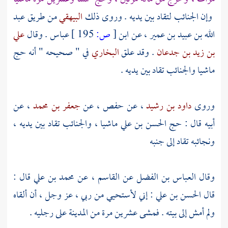
وإن الجنائب لتقاد بين يديه . وروى ذلك
البيهقي
من طريق
عبد
الله بن عبيد بن عمير
، عن
ابن
[
ص:
195 ]
عباس
. وقال
علي
بن زيد بن جدعان
. وقد علق
البخاري
في " صحيحه " أنه حج
ماشيا والجنائب تقاد بين يديه .
وروى
داود بن رشيد
، عن
حفص
، عن
جعفر بن محمد
، عن
أبيه قال : حج
الحسن بن علي
ماشيا ، والجنائب تقاد بين يديه ،
ونجائبه تقاد إلى جنبه
وقال
العباس بن الفضل
عن
القاسم
، عن
محمد بن علي
قال :
قال
الحسن بن علي
: إني لأستحيي من ربي ، عز وجل ، أن ألقاه
ولم أمش إلى بيته . فمشى عشرين مرة من
المدينة
على رجليه .