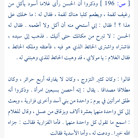
[
ص:
196 ]
وذكروا أن
الحسن
رأى غلاما أسود يأكل من
رغيف لقمة ، ويطعم كلبا هناك لقمة ، فقال له : ما حملك على
هذا ؟ ! فقال : إني أستحي منه أن آكل ولا أطعمه . فقال له
الحسن
: لا تبرح من مكانك حتى آتيك . فذهب إلى سيده ،
فاشتراه واشترى الحائط الذي هو فيه ، فأعتقه وملكه الحائط ،
فقال الغلام : يا مولاي ، قد وهبت الحائط للذي وهبتني له .
قالوا : وكان كثير التزوج ، وكان لا يفارقه أربع حرائر ، وكان
مطلاقا مصداقا . يقال : إنه أحصن بسبعين امرأة . وذكروا أنه
طلق امرأتين في يوم ; واحدة من
بني أسد
وأخرى
فزارية
، وبعث
إلى كل واحدة منهما بعشرة آلاف وبزقاق من عسل ، وقال للغلام
: اسمع ما تقول كل واحدة منهما . فأما الفزارية فقالت : جزاه
الله خيرا . ودعت له ، وأما الأسدية فقالت