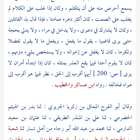
يسمع أحرص منه على أن يتكلم ، وكان إذا غلب على الكلام لم
يغلب على الصمت ، كان أكثر دهره صامتا ، فإذا قال بذ القائلين
، وكان لا يشارك في دعوى ، ولا يدخل في مراء ، ولا يدلي بحجة
حتى يرى قاضيا ، يقول ما يفعل ، ويفعل ما لا يقول تفضلا
وتكرما ، كان لا يغفل عن إخوانه ، ولا يستخص بشيء دونهم ،
كان لا يلوم أحدا فيما يقع العذر بمثله ، كان إذا ابتدأه أمران لا
يرى
[
ص:
200 ]
أيهما أقرب إلى الحق ، نظر فيما هو أقرب إلى
هواه فخالفه . رواه
ابن عساكر
والخطيب
.
وقال
أبو الفرج المعافى بن زكريا الجريري
: ثنا
بدر بن الهيثم
الحضرمي
، ثنا
علي بن المنذر الطريقي
، ثنا
عثمان بن سعيد
الدارمي
، ثنا
محمد بن عبد الله أبو رجاء
من أهل
تستر
ثنا
شعبة
بن الحجاج الواسطي
، عن
أبي إسحاق الهمداني
، عن
الحارث