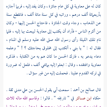
كان له على
معاوية
في كل عام جائزة ، وكان يفد إليه ، فربما أجازه
بأربعمائة ألف درهم ، وراتبه في كل سنة مائة ألف ، فانقطع سنة
عن الذهاب ، وجاء وقت الجائزة ، فاحتاج
الحسن
إليها - وكان
من أكرم الناس - فأراد أن يكتب إلى
معاوية
ليبعث بها إليه ، فلما
نام تلك الليلة رأى رسول الله صلى الله عليه وسلم في المنام ،
فقال له : " يا بني ، أتكتب إلى مخلوق بحاجتك ؟ ! " وعلمه
دعاء يدعو به ، فترك
الحسن
ما كان هم به من الكتابة ، فذكره
معاوية
وافتقده ، وقال : ابعثوا إليه بمائتي ألف ، فلعل له ضرورة
في تركه القدوم علينا . فحملت إليه من غير سؤال .
قال
صالح بن أحمد
: سمعت أبي يقول
الحسن بن علي
مدني ثقة .
حكاه
ابن عساكر
في " تاريخه " . قالوا :
وقاسم الله ماله ثلاث
مرات ، وخرج من ماله مرتين ، وحج خمسا وعشرين مرة ماشيا