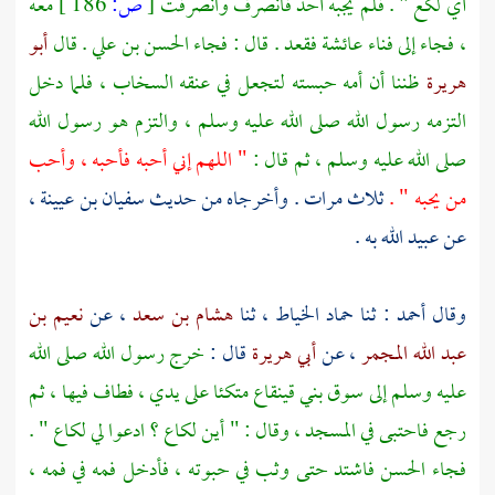
أي لكع " . فلم يجبه أحد فانصرف وانصرفت
[
ص:
186 ]
معه
، فجاء إلى فناء
عائشة
فقعد . قال : فجاء
الحسن بن علي
. قال
أبو
هريرة
ظننا أن أمه حبسته لتجعل في عنقه السخاب ، فلما دخل
التزمه رسول الله صلى الله عليه وسلم ، والتزم هو رسول الله
صلى الله عليه وسلم ، ثم قال :
" اللهم إني أحبه فأحبه ، وأحب
من يحبه " .
ثلاث مرات . وأخرجاه من حديث
سفيان بن عيينة
،
عن
عبيد الله
به .
وقال
أحمد
: ثنا
حماد الخياط
، ثنا
هشام بن سعد
، عن
نعيم بن
عبد الله المجمر
، عن
أبي هريرة
قال :
خرج رسول الله صلى الله
عليه وسلم إلى
سوق
بني قينقاع
متكئا على يدي ، فطاف فيها ، ثم
رجع فاحتبى في المسجد ، وقال : " أين لكاع ؟ ادعوا لي لكاع " .
فجاء
الحسن
فاشتد حتى وثب في حبوته ، فأدخل فمه في فمه ،