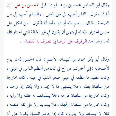
وقال
أبو العباس محمد بن يزيد المبرد
: قيل
للحسن بن علي
: إن
أبا ذر
يقول : الفقر أحب إلي من الغنى ، والسقم أحب إلي من
الصحة . فقال : رحم الله
أبا ذر
، أما أنا فأقول : من اتكل على
حسن اختيار الله له لم يتمن أن يكون في غير الحالة التي اختار الله
له ، وهذا حد
الوقوف على الرضا بما تصرف به القضاء
.
وقال
أبو بكر محمد بن كيسان الأصم
: قال
الحسن
ذات يوم
لأصحابه : إني أخبركم عن أخ لي كان من أعظم الناس في عيني ،
وكان عظيم ما عظمه في عيني صغر الدنيا في عينه ، كان خارجا
من سلطان بطنه ، فلا يشتهي ما لا يجد ، ولا يكثر إذا وجد ،
وكان خارجا من سلطان فرجه ، فلا يستخف له عقله ولا رأيه ،
وكان خارجا من سلطان الجهلة ، فلا يمد يدا إلا على ثقة المنفعة ،
كان لا يسخط ولا يتبرم ، كان إذا جامع العلماء يكون على أن