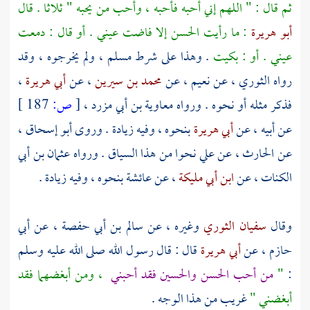
ثم قال : " اللهم إني أحبه فأحبه ، وأحب من يحبه " ثلاثا . قال
أبو هريرة
: ما رأيت
الحسن
إلا فاضت عيني . أو قال : دمعت
عيني . أو : بكيت
. وهذا على شرط
مسلم
، ولم يخرجوه ، وقد
رواه
الثوري
، عن
نعيم
، عن
محمد بن سيرين
، عن
أبي هريرة
،
فذكر مثله أو نحوه . ورواه
معاوية بن أبي مزرد
،
[
ص:
187 ]
عن أبيه ، عن
أبي هريرة
بنحوه ، وفيه زيادة . وروى
أبو إسحاق
،
عن
الحارث
، عن
علي
نحوا من هذا السياق . ورواه
عثمان بن أبي
الكنات
، عن
ابن أبي مليكة
، عن
عائشة
بنحوه ، وفيه زيادة .
وقال
سفيان الثوري
وغيره ، عن
سالم بن أبي حفصة
، عن
أبي
حازم
، عن
أبي هريرة
قال : قال رسول الله صلى الله عليه وسلم
:
"
من أحب الحسن والحسين فقد أحبني
، ومن أبغضهما فقد
أبغضني "
غريب من هذا الوجه .