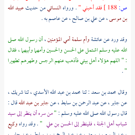
ص:
188 ]
فقد أحبني "
. ورواه
النسائي
من حديث
عبيد الله
بن موسى
، عن
علي بن صالح
، عن
عاصم
به .
وقد ورد عن
عائشة
وأم سلمة أمي المؤمنين
،
أن رسول الله صلى
الله عليه وسلم اشتمل على
الحسن
والحسين
وأمهما وأبيهما ، فقال
: " اللهم هؤلاء أهل بيتي فأذهب عنهم الرجس وطهرهم تطهيرا
.
"
وقال
محمد بن سعد
: ثنا
محمد بن عبد الله الأسدي
، ثنا
شريك
،
عن
جابر
، عن
عبد الرحمن بن سابط
، عن
جابر بن عبد الله
قال :
قال رسول الله صلى الله عليه وسلم :
"
من سره أن ينظر إلى سيد
شباب أهل الجنة ، فلينظر إلى
الحسن بن علي
"
. وقد رواه
وكيع
، عن
الربيع بن سعد
، عن
عبد الرحمن بن سابط
، عن
جابر
،