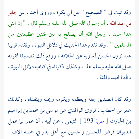
وقد ثبت في " الصحيح " عن
أبي بكرة
، وروى
أحمد
، عن
جابر
بن عبد الله
،
أن رسول الله صلى الله عليه وسلم قال : " إن ابني
هذا سيد ، ولعل الله أن يصلح به بين فئتين عظيمتين من
المسلمين "
. وقد تقدم هذا الحديث في دلائل النبوة ، وتقدم قريبا
عند نزول
الحسن
لمعاوية
عن الخلافة ، ووقع ذلك تصديقا لقوله
صلى الله عليه وسلم هذا ، وكذلك ذكرناه في كتاب دلائل النبوة ،
ولله الحمد والمنة .
وقد كان
الصديق
يجله ويعظمه ويكرمه ويحبه ويتفداه ، وكذلك
عمر بن الخطاب
; فروى
الواقدي
عن
موسى بن محمد بن إبراهيم
بن الحارث
[
ص:
193 ]
التيمي
، عن أبيه ، أن
عمر
لما عمل
الديوان فرض
للحسن
والحسين
مع أهل
بدر
في خمسة آلاف .