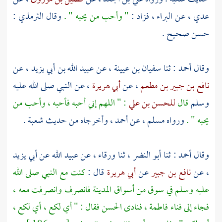
عدي
، عن
البراء
، فزاد :
" وأحب من يحبه " .
وقال
الترمذي
:
حسن صحيح .
وقال
أحمد
: ثنا
سفيان بن عيينة
، عن
عبيد الله بن أبي يزيد
، عن
نافع بن جبير بن مطعم
، عن
أبي هريرة
، عن النبي صلى الله عليه
وسلم
قال
للحسن بن علي
: " اللهم إني أحبه فأحبه ، وأحب من
يحبه " .
ورواه
مسلم
، عن
أحمد
، وأخرجاه من حديث
شعبة
.
وقال
أحمد
: ثنا
أبو النضر
، ثنا
ورقاء
، عن
عبيد الله
عن
أبي يزيد
، عن
نافع بن جبير
عن
أبي هريرة
قال :
كنت مع النبي صلى الله
عليه وسلم في سوق من أسواق
المدينة
فانصرف وانصرفت معه ،
فجاء إلى فناء
فاطمة
، فنادى
الحسن
فقال : " أي لكع ، أي لكع ،