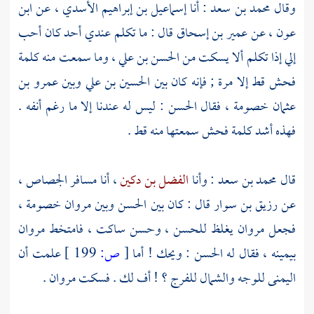
وقال
محمد بن سعد
: أنا
إسماعيل بن إبراهيم الأسدي
، عن
ابن
عون
، عن
عمير بن إسحاق
قال : ما تكلم عندي
أحد
كان أحب
إلي إذا تكلم ألا يسكت من
الحسن بن علي
، وما سمعت منه كلمة
فحش قط إلا مرة ; فإنه كان بين
الحسين بن علي
وبين
عمرو بن
عثمان
خصومة ، فقال
الحسن
: ليس له عندنا إلا ما رغم أنفه .
فهذه أشد كلمة فحش سمعتها منه قط .
قال
محمد بن سعد
: وأنا
الفضل بن دكين
، أنا
مسافر الجصاص
،
عن
رزيق بن سوار
قال : كان بين
الحسن
وبين
مروان
خصومة ،
فجعل
مروان
يغلظ
للحسن
،
وحسن
ساكت ، فامتخط
مروان
بيمينه ، فقال له
الحسن
: ويحك ! أما
[
ص:
199 ]
علمت أن
اليمنى للوجه والشمال للفرج ؟ ! أف لك . فسكت
مروان
.