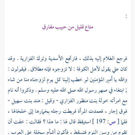
:
متاع قليل من حبيب مفارق
فرجع الغلام إليه بذلك ، فارتجع الأسدية وترك الفزارية . وقد
كان
علي
يقول لأهل
الكوفة
: لا تزوجوه فإنه مطلاق . فيقولون :
والله يا أمير المؤمنين لو خطب إلينا كل يوم لزوجناه منا من شاء
; ابتغاء في صهر رسول الله صلى الله عليه وسلم . وذكروا أنه نام
مع امرأته
خولة بنت منظور الفزاري
- وقيل :
هند بنت سهيل
-
فوق إجار ، فعمدت المرأة فربطت رجله بخمارها إلى خلخالها ،
فلما
[
ص:
197 ]
استيقظ قال لها : ما هذا ؟ فقالت : خفت أن
تقوم من وسن النوم فتسقط ، فأكون أشأم سخلة على العرب .