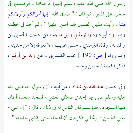
رسول الله صلى الله عليه وسلم إليهما فأخذهما ، فوضعهما في
حجره على المنبر ، ثم قال : " صدق الله :
إنما أموالكم وأولادكم
فتنة
. رأيت هذين الصبين فلم أصبر عنهما " . ثم أخذ في خطبته
وقد رواه
أبو داود
والترمذي
وابن ماجه
، من حديث
الحسين بن
واقد
به . وقال
الترمذي
: حسن غريب ، لا نعرفه إلا من حديثه .
وقد رواه
[
ص:
190 ]
محمد الضمري
، عن
زيد بن أرقم
،
فذكر القصة
للحسن
وحده .
وفي حديث
عبد الله بن شداد
، عن أبيه ،
أن رسول الله صلى الله
عليه وسلم صلى بهم إحدى صلاتي العشي ، فسجد سجدة أطال
فيها السجود ، فلما سلم قال الناس له في ذلك ، قال : " إن ابني -
يعني
الحسن
- ارتحلني فكرهت أن أعجله حتى يقضي حاجته " .