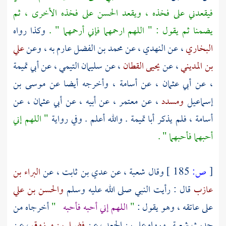
فيقعدني على فخذه ، ويقعد
الحسن
على فخذه الأخرى ، ثم
يضمنا ثم يقول : " اللهم ارحمهما فإني أرحمهما " .
وكذا رواه
البخاري
، عن
النهدي
، عن
محمد بن الفضل
عارم به ، وعن
علي
بن المديني
، عن
يحيى القطان
، عن
سليمان التيمي
، عن
أبي تميمة
، عن
أبي عثمان
، عن
أسامة
، وأخرجه أيضا عن
موسى بن
إسماعيل
ومسدد
، عن
معتمر
، عن أبيه ، عن
أبي عثمان
، عن
أسامة
، فلم يذكر
أبا تميمة
. والله أعلم . وفي رواية
" اللهم إني
أحبهما فأحبهما " .
[
ص:
185 ]
وقال
شعبة
، عن
عدي بن ثابت
، عن
البراء بن
عازب
قال : رأيت النبي صلى الله عليه وسلم
والحسن بن علي
على عاتقه ، وهو يقول :
"
اللهم إني أحبه فأحبه
"
أخرجاه من
حديث
شعبة
. ورواه
علي بن الجعد
، عن
فضيل بن مرزوق
، عن