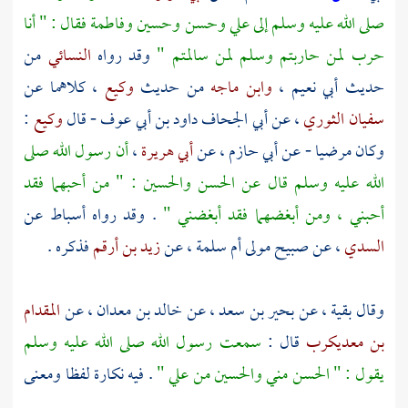
صلى الله عليه وسلم إلى
علي
وحسن
وحسين
وفاطمة
فقال : " أنا
حرب لمن حاربتم وسلم لمن سالمتم "
وقد رواه
النسائي
من
حديث
أبي نعيم
،
وابن ماجه
من حديث
وكيع
، كلاهما عن
سفيان الثوري
، عن
أبي الجحاف داود بن أبي عوف
- قال
وكيع
:
وكان مرضيا - عن
أبي حازم
، عن
أبي هريرة
،
أن رسول الله صلى
الله عليه وسلم قال عن
الحسن
والحسين
: " من أحبهما فقد
أحبني ، ومن أبغضهما فقد أبغضني "
. وقد رواه
أسباط
عن
السدي
، عن
صبيح مولى أم سلمة
، عن
زيد بن أرقم
فذكره .
وقال
بقية
، عن
بحير بن سعد
، عن
خالد بن معدان
، عن
المقدام
بن معديكرب
قال :
سمعت رسول الله صلى الله عليه وسلم
يقول : "
الحسن
مني
والحسين
من
علي
"
. فيه نكارة لفظا ومعنى
.