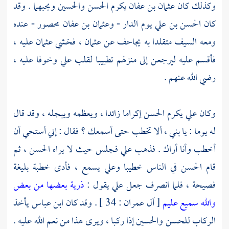
وكذلك كان
عثمان بن عفان
يكرم
الحسن
والحسين
ويحبهما . وقد
كان
الحسن بن علي
يوم الدار -
وعثمان بن عفان
محصور - عنده
ومعه السيف متقلدا به يجاحف عن
عثمان
، فخشي
عثمان
عليه ،
فأقسم عليه ليرجعن إلى منزلهم تطييبا لقلب
علي
وخوفا عليه ،
رضي الله عنهم .
وكان
علي
يكرم
الحسن
إكراما زائدا ، ويعظمه ويبجله ، وقد قال
له يوما : يا بني ، ألا تخطب حتى أسمعك ؟ فقال : إني أستحي أن
أخطب وأنا أراك . فذهب
علي
فجلس حيث لا يراه
الحسن
، ثم
قام
الحسن
في الناس خطيبا
وعلي
يسمع ، فأدى خطبة بليغة
فصيحة ، فلما انصرف جعل
علي
يقول :
ذرية بعضها من بعض
والله سميع عليم
[ آل عمران : 34 ] . وقد كان
ابن عباس
يأخذ
الركاب
للحسن
والحسين
إذا ركبا ، ويرى هذا من نعم الله عليه .