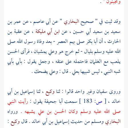
وتجبنون "
.
وقد ثبت في " صحيح
البخاري
" عن
أبي عاصم
، عن
عمر بن
سعيد بن سعيد أبي حسين
، عن
ابن أبي مليكة
، عن
عقبة بن
الحارث
، أن
أبا بكر
صلى بهم العصر - بعد وفاة رسول الله صلى
الله عليه وسلم بليال - ثم خرج هو
وعلي
يمشيان ، فرأى
الحسن
يلعب مع الغلمان فاحتمله على عنقه ، وجعل يقول : بأبي بأبي
شبه النبي ، ليس شبيها
بعلي
. قال :
وعلي
يضحك .
وروى
سفيان
وغير واحد قالوا : ثنا
وكيع
، ثنا
إسماعيل بن أبي
خالد
،
[
ص:
183 ]
سمعت
أبا جحيفة
يقول :
رأيت النبي
صلى الله عليه وسلم وكان
الحسن بن علي
يشبهه .
ورواه
البخاري
ومسلم
من حديث
إسماعيل بن أبي خالد
. قال
وكيع
: