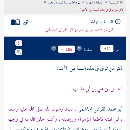
الرئيسية
البداية والنهاية
ثم دخلت سنة تسع وأربعين
تراجم الأعلام
ذكر من توفي في هذه السنة من الأعيان
البداية والنهاية
ابن كثير - إسماعيل بن عمر بن كثير القرشي الدمشقي
جزء
صفحة
11
182
ذكر من توفي في هذه السنة من الأعيان
الحسن بن علي بن أبي طالب
أبو محمد القرشي الهاشمي
،
سبط رسول الله صلى الله عليه وسلم
، ابن ابنته
فاطمة الزهراء
وريحانته ، وأشبه خلق الله به في وجهه
، ولد للنصف من رمضان سنة ثلاث من الهجرة ، فحنكه رسول