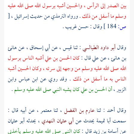
بين الصدر إلى الرأس ،
والحسين
أشبه برسول الله صلى الله عليه
وسلم ما أسفل من ذلك
. ورواه
الترمذي
من حديث
إسرائيل
،
[
ص:
184 ]
وقال : حسن غريب .
وقال
أبو داود الطيالسي
: ثنا
قيس
، عن
أبي إسحاق
، عن
هانئ
بن هانئ
، عن
علي
قال :
كان
الحسن بن علي
أشبه الناس برسول
الله صلى الله عليه وسلم من وجهه إلى سرته ، وكان
الحسين
أشبه
الناس به ما أسفل من ذلك
. وقد روي عن
ابن عباس
وابن
الزبير
،
أن
الحسن بن علي
كان يشبه النبي صلى الله عليه وسلم
.
وقال
أحمد
: ثنا
عارم بن الفضل
، ثنا
معتمر
، عن أبيه قال :
سمعت
أبا تميمة
يحدث عن
أبي عثمان النهدي
، يحدثه
أبو عثمان
عن
أسامة بن زيد
قال :
كان النبي صلى الله عليه وسلم يأخذني