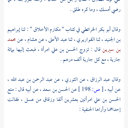
رضي أمسك ، وما كره طلق .
وقال
أبو بكر الخرائطي
في كتاب " مكارم الأخلاق " : ثنا
إبراهيم
بن الجنيد
، ثنا
القواريري
، ثنا
عبد الأعلى
، عن
هشام
، عن
محمد
بن سيرين
قال : تزوج
الحسن بن علي
امرأة ، فبعث إليها بمائة
جارية ، مع كل جارية ألف درهم .
وقال
عبد الرزاق
، عن
الثوري
، عن
عبد الرحمن بن عبد الله
،
عن أبيه ،
[
ص:
198 ]
عن
الحسن بن سعد
، عن أبيه قال : متع
الحسن بن علي
امرأتين بعشرين ألفا وزقاق من عسل ، فقالت
إحداهما وأراها الحنفية :