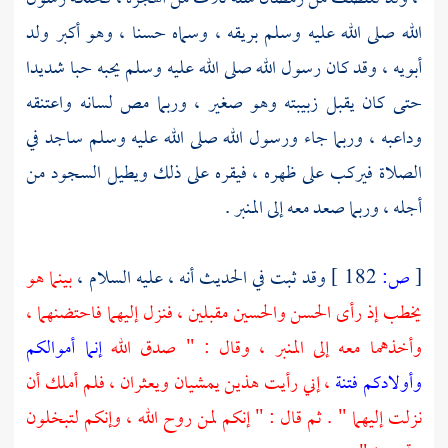
الله صلى الله عليه وسلم بريقه ، وسماه
حسنا
، وهو أكبر ولد
أبويه ، وقد كان رسول الله صلى الله عليه وسلم يحبه حبا شديدا
حتى كان يقبل زبيبته وهو صغير ، وربما مص لسانه واعتنقه
وداعبه ، وربما جاء ورسول الله صلى الله عليه وسلم ساجد في
الصلاة فيركب على ظهره ، فيقره على ذلك ويطيل السجود من
أجله ، وربما صعد معه إلى المنبر .
[
ص:
182 ]
وقد ثبت في الحديث أنه ، عليه السلام ،
بينما هو
يخطب إذ رأى
الحسن
والحسين
مقبلين ، فنزل إليهما فاحتضنهما ،
وأخذهما معه إلى المنبر ، وقال : " صدق الله
إنما أموالكم
وأولادكم فتنة
، إني رأيت هذين يمشيان ويعثران ، فلم أملك أن
نزلت إليهما " . ثم قال : " إنكم لمن روح الله ، وإنكم لتبخلون