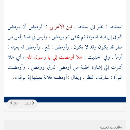
استناها : نظر إلى سناها .
ابن الأعرابي
: الوميض أن يومض
البرق إيماضة ضعيفة ثم يخفى ثم يومض ، وليس في هذا يأس من
مطر قد يكون وقد لا يكون . وأومض : لمع . وأومض له بعينه :
أومأ . وفي الحديث :
هلا أومضت إلي يا رسول الله
، أي هلا
أشرت إلي إشارة خفية من أومض البرق وومض . وأومضت
المرأة : سارقت النظر . ويقال : أومضته فلانة بعينها إذا برقت .
السابق
التالي
الخدمات العلمية