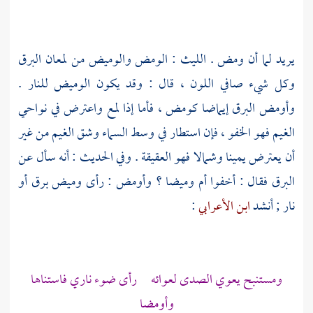
يريد لما أن ومض .
الليث
: الومض والوميض من لمعان البرق
وكل شيء صافي اللون ، قال : وقد يكون الوميض للنار .
وأومض البرق إيماضا كومض ، فأما إذا لمع واعترض في نواحي
الغيم فهو الخفو ، فإن استطار في وسط السماء وشق الغيم من غير
أن يعترض يمينا وشمالا فهو العقيقة . وفي الحديث : أنه سأل عن
البرق فقال : أخفوا أم وميضا ؟ وأومض : رأى وميض برق أو
نار ; أنشد
ابن الأعرابي
:
ومستنبح يعوي الصدى لعوائه رأى ضوء ناري فاستناها
وأومضا