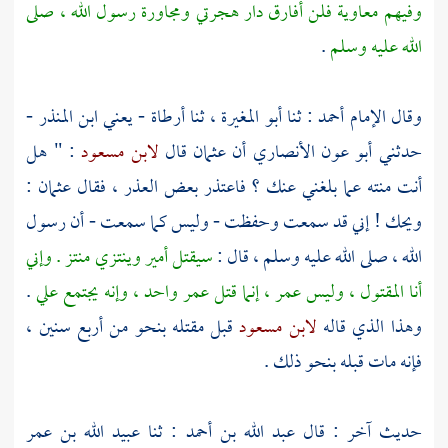
وفيهم
معاوية
فلن أفارق دار هجرتي ومجاورة رسول الله ، صلى
الله عليه وسلم
.
وقال الإمام
أحمد
: ثنا
أبو المغيرة ،
ثنا
أرطاة - يعني ابن المنذر
-
حدثني
أبو عون الأنصاري
أن
عثمان
قال
لابن مسعود
: " هل
أنت منته عما بلغني عنك ؟ فاعتذر بعض العذر ، فقال
عثمان
:
ويحك ! إني قد سمعت وحفظت - وليس كما سمعت - أن رسول
الله ، صلى الله عليه وسلم ، قال :
سيقتل أمير وينتزي منتز . وإني
أنا المقتول ، وليس
عمر ،
إنما قتل
عمر
واحد ، وإنه يجتمع علي
.
وهذا الذي قاله
لابن مسعود
قبل مقتله بنحو من أربع سنين ،
فإنه مات قبله بنحو ذلك .
حديث آخر : قال
عبد الله بن أحمد
: ثنا
عبيد الله بن عمر