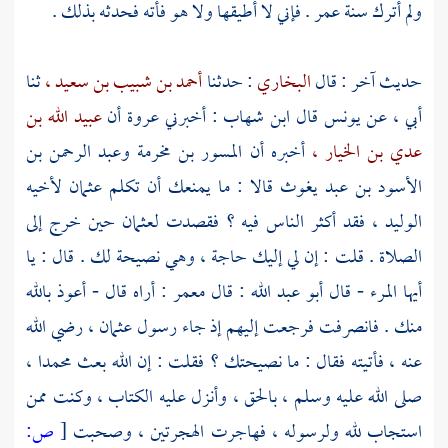
ولم أترك سنة
عمر
. فإني لا أطيقها ولا هو فأته فحدثه بذلك .
حديث آخر : قال
البخاري
: حدثنا
أحمد بن شبيب بن سعيد ،
ثنا
أبي ، عن
يونس
قال
ابن شهاب
: أخبرني
عروة
أن
عبيد الله بن
عدي بن الخيار ،
أخبره أن
المسور بن مخرمة
وعبد الرحمن بن
الأسود بن عبد يغوث
قالا : ما يمنعك أن تكلم
عثمان
لأخيه
الوليد ،
فقد أكثر الناس فيه ؟ فقصدت
لعثمان
حين خرج إلى
الصلاة . قلت : إن لي إليك حاجة ، وهي نصيحة لك . قال : يا
أيها المرء - قال
أبو عبد الله
: قال
معمر
: أراه قال - أعوذ بالله
منك . فانصرفت فرجعت إليهم إذ جاء رسول
عثمان ،
رضي الله
عنه ، فأتيته فقال : ما نصيحتك ؟ فقلت : إن الله بعث
محمدا ،
صلى الله عليه وسلم ، بالحق ، وأنزل عليه الكتاب ، وكنت ممن
استجاب لله ولرسوله ، فهاجرت الهجرتين ، وصحبت
[
ص: