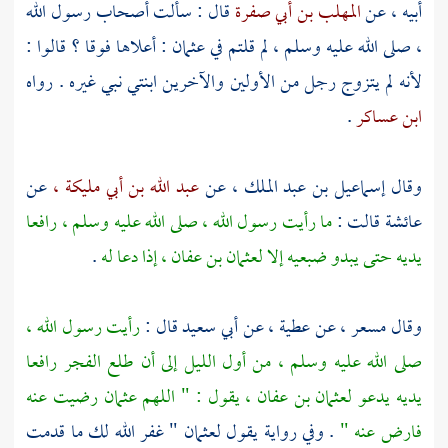
أبيه ، عن
المهلب بن أبي صفرة
قال : سألت أصحاب رسول الله
، صلى الله عليه وسلم ، لم قلتم في
عثمان
: أعلاها فوقا ؟ قالوا :
لأنه لم يتزوج رجل من الأولين والآخرين ابنتي نبي غيره . رواه
ابن عساكر
.
وقال
إسماعيل بن عبد الملك ،
عن
عبد الله بن أبي مليكة ،
عن
عائشة
قالت :
ما رأيت رسول الله ، صلى الله عليه وسلم ، رافعا
يديه حتى يبدو ضبعيه إلا
لعثمان بن عفان ،
إذا دعا له
.
وقال
مسعر ،
عن
عطية ،
عن
أبي سعيد
قال :
رأيت رسول الله ،
صلى الله عليه وسلم ، من أول الليل إلى أن طلع الفجر رافعا
يديه يدعو
لعثمان بن عفان ،
يقول : " اللهم
عثمان
رضيت عنه
فارض عنه "
. وفي رواية يقول
لعثمان
" غفر الله لك ما قدمت