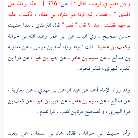
رجل مقنع في ثوب ، فقال :
[
ص:
376 ]
" هذا يومئذ على
الهدى " . فقمت إليه فإذا هو
عثمان بن عفان ،
فأقبلت عليه
بوجهه فقلت : هذا ؟ قال " نعم "
قال
الترمذي
: هذا حديث
حسن صحيح ، وفي الباب عن
ابن عمر
وعبد الله بن حوالة
وكعب بن عجرة
. قلت : وقد رواه
أسد بن موسى ،
عن
معاوية
بن صالح ،
عن
سليم بن عامر ،
عن
جبير بن نفير ،
عن
مرة بن
كعب البهزي ،
فذكر نحوه .
وقد رواه الإمام
أحمد
عن
عبد الرحمن بن مهدي ،
عن
معاوية ،
عن
صالح ،
عن
سليم بن عامر ،
عن
جبير بن نفير ،
عن
كعب بن
مرة البهزي ،
والصحيح
مرة بن كعب ،
كما تقدم .
وأما حديث
ابن حوالة ،
فقال
حماد بن سلمة ،
عن
سعيد