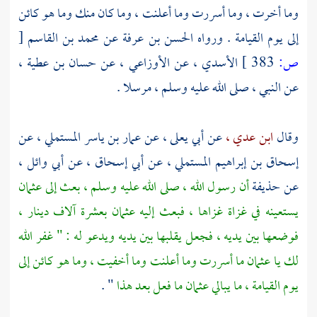
وما أخرت ، وما أسررت وما أعلنت ، وما كان منك وما هو كائن
إلى يوم القيامة . ورواه
الحسن بن عرفة
عن
محمد بن القاسم
[
ص:
383 ]
الأسدي
، عن
الأوزاعي ،
عن
حسان بن عطية ،
عن النبي ، صلى الله عليه وسلم ، مرسلا .
وقال
ابن عدي ،
عن
أبي يعلى ،
عن
عمار بن ياسر المستملي ،
عن
إسحاق بن إبراهيم المستملي ،
عن
أبي إسحاق ،
عن
أبي وائل ،
عن
حذيفة
أن رسول الله ، صلى الله عليه وسلم ، بعث إلى
عثمان
يستعينه في غزاة غزاها ، فبعث إليه
عثمان
بعشرة آلاف دينار ،
فوضعها بين يديه ، فجعل يقلبها بين يديه ويدعو له : " غفر الله
لك يا
عثمان
ما أسررت وما أعلنت وما أخفيت ، وما هو كائن إلى
يوم القيامة ، ما يبالي
عثمان
ما فعل بعد هذا
" .