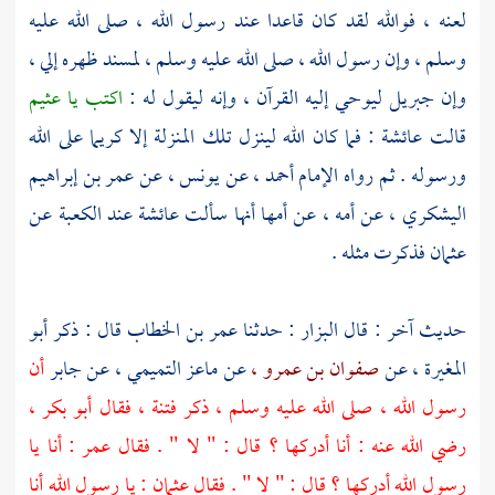
لعنه ، فوالله لقد كان قاعدا عند رسول الله ، صلى الله عليه
وسلم ، وإن رسول الله ، صلى الله عليه وسلم ، لمسند ظهره إلي ،
وإن
جبريل
ليوحي إليه القرآن ، وإنه ليقول له :
اكتب يا عثيم
قالت
عائشة
: فما كان الله لينزل تلك المنزلة إلا كريما على الله
ورسوله . ثم رواه الإمام
أحمد ،
عن
يونس ،
عن
عمر بن إبراهيم
اليشكري ،
عن أمه ، عن أمها أنها سألت
عائشة
عند
الكعبة
عن
عثمان
فذكرت مثله .
حديث آخر : قال
البزار
: حدثنا
عمر بن الخطاب
قال : ذكر
أبو
المغيرة ،
عن
صفوان بن عمرو ،
عن
ماعز التميمي ،
عن
جابر
أن
رسول الله ، صلى الله عليه وسلم ، ذكر فتنة ، فقال
أبو بكر ،
رضي الله عنه : أنا أدركها ؟ قال : " لا " . فقال
عمر
: أنا يا
رسول الله أدركها ؟ قال : " لا " . فقال
عثمان
: يا رسول الله أنا