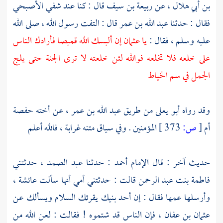
بن أبي هلال
، عن
ربيعة بن سيف
قال : كنا عند
شفي الأصبحي
فقال : حدثنا
عبد الله بن عمر
قال : التفت رسول الله ، صلى الله
عليه وسلم ، فقال :
يا
عثمان
إن ألبسك الله قميصا فأرادك الناس
على خلعه فلا تخلعه فوالله لئن خلعته لا ترى الجنة حتى يلج
الجمل في سم الخياط
وقد رواه
أبو يعلى
من طريق
عبد الله بن عمر ،
عن أخته
حفصة
أم
[
ص:
373 ]
المؤمنين . وفي سياق متنه غرابة ، فالله أعلم
حديث آخر : قال الإمام
أحمد
: حدثنا
عبد الصمد ،
حدثتني
فاطمة بنت عبد الرحمن
قالت : حدثتني أمي أنها سألت
عائشة ،
وأرسلها عمها فقال : إن أحد بنيك يقرئك السلام ويسألك عن
عثمان بن عفان ،
فإن الناس قد شتموه ! فقالت : لعن الله من