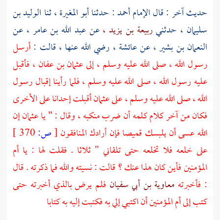
حديث آخر : قال الإمام
أحمد
: حدثنا
أبو المغيرة ،
ثنا
الوليد بن
سليمان ،
حدثني
ربيعة بن يزيد ،
عن
عبد الله بن عامر ،
عن
النعمان بن بشير ،
عن
عائشة ،
رضي الله عنها ، قالت :
أرسل
رسول الله ، صلى الله عليه وسلم ، إلى
عثمان بن عفان ،
فأقبل
عليه رسول الله ، صلى الله عليه وسلم ، فلما رأينا إقبال رسول
الله ، صلى الله عليه وسلم ، على
عثمان
أقبلت إحدانا على الأخرى
فكان من آخر كلام كلمه أن ضرب منكبه ، وقال : " يا
عثمان
إن
الله عسى أن يلبسك قميصا فإن أرادك المنافقون
[
ص:
370 ]
على خلعه فلا تخلعه حتى تلقاني " ثلاثا . فقلت لها : يا أم
المؤمنين فأين كان هذا عنك ؟ قالت : نسيته والله فما ذكرته . قال
: فأخبرته
معاوية بن أبي سفيان
فلم يرض بالذي أخبرته حتى
كتب إلى أم المؤمنين أن اكتبي إلي به فكتبت إليه به كتابا