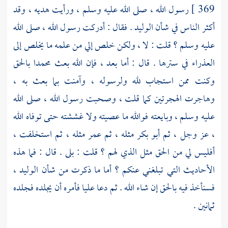
369 ]
رسول الله ، صلى الله عليه وسلم ، ورأيت هديه ، وقد
أكثر الناس في شأن
الوليد
. فقال : أدركت رسول الله ، صلى الله
عليه وسلم ؟ قلت : لا ، ولكن خلص إلي من علمه ما يخلص إلى
العذراء في سترها . قال : أما بعد ، فإن الله بعث
محمدا
بالحق
وكنت ممن استجاب لله ولرسوله ، وآمنت بما بعث به ،
وهاجرت الهجرتين كما قلت ، وصحبت رسول الله ، صلى الله
عليه وسلم ، وبايعته فوالله ما عصيته ولا غششته حتى توفاه الله
، عز وجل ، ثم
أبو بكر
مثله ، ثم
عمر
مثله ، ثم استخلفت ،
أفليس لي من الحق مثل الذي لهم ؟ قلت : بلى . قال : فما هذه
الأحاديث التي تبلغني عنكم ؟ أما ما ذكرت من شأن
الوليد ،
فسنأخذ فيه بالحق إن شاء الله . ثم دعا
عليا
فأمره أن يجلده فجلده
ثمانين .