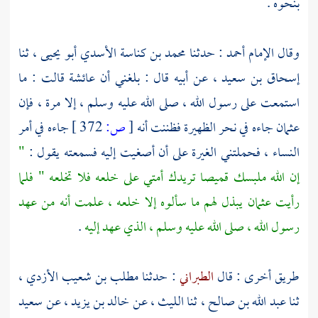
بنحوه .
وقال الإمام
أحمد
: حدثنا
محمد بن كناسة الأسدي أبو يحيى ،
ثنا
إسحاق بن سعيد ،
عن أبيه قال : بلغني أن
عائشة
قالت : ما
استمعت على رسول الله ، صلى الله عليه وسلم ، إلا مرة ، فإن
عثمان
جاءه في نحر الظهيرة فظننت أنه
[
ص:
372 ]
جاءه في أمر
النساء ، فحملتني الغيرة على أن أصغيت إليه فسمعته يقول :
"
إن الله ملبسك قميصا تريدك أمتي على خلعه فلا تخلعه " فلما
رأيت
عثمان
يبذل لهم ما سألوه إلا خلعه ، علمت أنه من عهد
رسول الله ، صلى الله عليه وسلم ، الذي عهد إليه
.
طريق أخرى : قال
الطبراني
: حدثنا
مطلب بن شعيب الأزدي ،
ثنا
عبد الله بن صالح ،
ثنا
الليث ،
عن
خالد بن يزيد ،
عن
سعيد