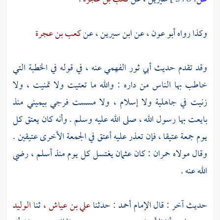
وكذا رواه
أبو عون ،
عن
ابن سيرين ،
عن
كعب بن عجرة
وقد تقدم حديث
أبي ثور الفهمي
عنه ، في قوله في الخطبة التي
خاطب بها الناس من داره : والله ما تعتيت ولا تمنيت ، ولا
زنيت في جاهلية ولا إسلام ، ولا مسست فرجي بيميني منذ
بايعت بها رسول الله ، صلى الله عليه وسلم . وأنه كان يعتق كل
يوم جمعة عتيقا ، فإن تعذر عليه أعتق في الجمعة الأخرى عتيقين .
وقال مولاه
حمران
: كان
عثمان
يغتسل كل يوم منذ أسلم ، رضي
الله عنه .
حديث آخر : قال الإمام
أحمد
: حدثنا
علي بن عياش ،
ثنا
الوليد