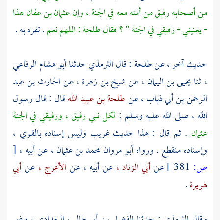
من أصحابه رفيق من أمته معه في الجنة ، وإن
عثمان بن عفان
هذا
- يعنيني - رفيقي في الجنة " ؟ فقال
طلحة
: اللهم نعم
. تفرد به .
حديث آخر ، عن
طلحة
: قال
الترمذي
حدثنا
أبو هشام الرفاعي
،
ثنا
يحيى بن اليمان ،
عن
شيخ بن زهرة ،
عن
الحارث بن عبد
الرحمن بن أبي ذباب ،
عن
طلحة بن عبيد الله
قال : قال رسول
الله ، صلى الله عليه وسلم :
لكل نبي رفيق ، ورفيقي في الجنة
عثمان
. ثم قال : هذا حديث غريب وليس إسناده بالقوي ،
وإسناده منقطع . ورواه
أبو مروان محمد بن عثمان ،
عن أبيه ،
[
ص:
381 ]
عن
أبي الزناد ،
عن أبيه ، عن
الأعرج ،
عن
أبي
هريرة
.
وقال
الترمذي
: حدثنا
الفضل بن أبي طالب البغدادي ،
وغير