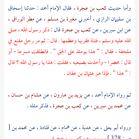
وأما حديث
كعب بن عجرة ،
فقال الإمام
أحمد
: حدثنا
إسحاق
بن سليمان الرازي ،
أخبرني
مغيرة بن مسلم ،
عن
مطر الوراق ،
عن
ابن سيرين ،
عن
كعب بن عجرة
قال :
ذكر رسول الله ، صلى
الله عليه وسلم ، فتنة فقربها وعظمها . قال : ثم مر رجل مقنع في
ملحفة ، فقال : " هذا يومئذ على الحق " . فانطلقت مسرعا - أو
قال : محضرا - وأخذت بضبعيه ، فقلت : هذا يا رسول الله ؟ قال
: " هذا " . فإذا هو
عثمان بن عفان
.
ثم رواه الإمام
أحمد ،
عن
يزيد بن هارون ،
عن
هشام بن حسان ،
عن
محمد بن سيرين ،
عن
كعب بن عجرة ،
فذكر مثله .
ورواه
أبو يعلى ،
عن
هدبة ،
عن
همام ،
عن
قتادة ،
عن
محمد بن
[
ص:
378 ]
سيرين ،
عن
كعب بن عجرة
.