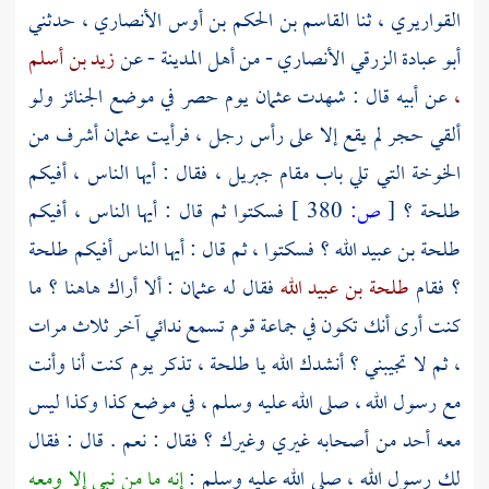
القواريري ،
ثنا
القاسم بن الحكم بن أوس الأنصاري
، حدثني
أبو عبادة الزرقي الأنصاري
- من
أهل
المدينة - عن
زيد بن أسلم
،
عن أبيه قال : شهدت
عثمان
يوم حصر في موضع الجنائز ولو
ألقي حجر لم يقع إلا على رأس رجل ، فرأيت
عثمان
أشرف من
الخوخة التي تلي باب مقام
جبريل ،
فقال : أيها الناس ، أفيكم
طلحة ؟
[
ص:
380 ]
فسكتوا ثم قال : أيها الناس ، أفيكم
طلحة بن عبيد الله ؟
فسكتوا ، ثم قال : أيها الناس أفيكم
طلحة
؟
فقام
طلحة بن عبيد الله
فقال له
عثمان
: ألا أراك هاهنا ؟ ما
كنت أرى أنك تكون في جماعة قوم تسمع ندائي آخر ثلاث مرات
، ثم لا تجيبني ؟ أنشدك الله يا
طلحة ،
تذكر يوم كنت أنا وأنت
مع رسول الله ، صلى الله عليه وسلم ، في موضع كذا وكذا ليس
معه أحد من أصحابه غيري وغيرك ؟ فقال : نعم . قال : فقال
لك رسول الله ، صلى الله عليه وسلم :
إنه ما من نبي إلا ومعه