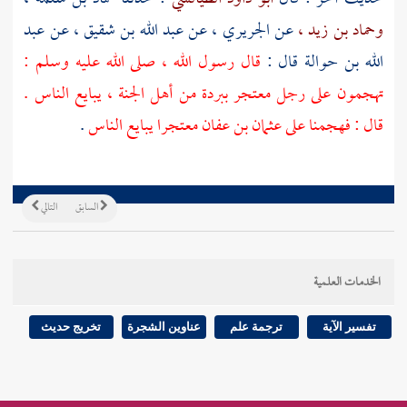
وحماد بن زيد ،
عن
الجريري ،
عن
عبد الله بن شقيق ،
عن
عبد
الله بن حوالة
قال :
قال رسول الله ، صلى الله عليه وسلم :
تهجمون على رجل معتجر ببردة من أهل الجنة ، يبايع الناس .
قال : فهجمنا على
عثمان بن عفان
معتجرا يبايع الناس
.
السابق
التالي
الخدمات العلمية
تفسير الآية
ترجمة علم
عناوين الشجرة
تخريج حديث