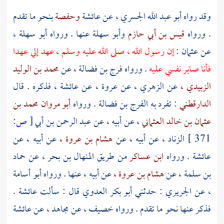
وقد رواه
أبو عبد الله الجسري ،
عن
عائشة
وحفصة
بنحو ما تقدم
. ورواه
قيس بن أبي حازم
وأبو سهلة
عنها . ورواه
أبو سهلة ،
عن
عثمان
:
إن رسول الله ، صلى الله عليه وسلم ، عهد إلي عهدا
فأنا صابر نفسي عليه
. ورواه
فرج بن فضالة ،
عن
محمد بن الوليد
الزبيدي ،
عن
الزهري ،
عن
عروة ،
عن
عائشة ،
فذكره . قال
الدارقطني
: تفرد به
الفرج بن فضالة
. ورواه
أبو مروان محمد بن
عثمان بن خالد العثماني
، عن أبيه ، عن
عبد الرحمن بن أبي
[
ص:
371 ]
الزناد ،
عن أبيه ، عن
هشام بن عروة ،
عن أبيه ، عن
عائشة
. ورواه
ابن عساكر
من طريق
المنهال بن بحر ،
عن
حماد
بن سلمة ،
عن
هشام بن عروة ،
عن أبيه ، عنها . ورواه
أبو أسامة
،
عن
الجريري
: حدثني
أبو بكر العدوي
قال : سألت
عائشة
.
فذكر عنها نحو ما تقدم . ورواه
خصيف ،
عن
مجاهد ،
عن
عائشة