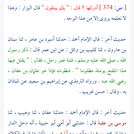
[
ص:
374 ]
أدركها ؟ قال : " بك يبتلون "
قال
البزار
: وهذا
لا نعلمه يروى إلا من هذا الوجه .
حديث آخر : قال الإمام
أحمد
: حدثنا
أسود بن عامر ،
ثنا
سنان
بن هارون ،
ثنا
كليب بن وائل
: عن
ابن عمر
قال :
ذكر رسول
الله ، صلى الله عليه وسلم ، فتنة فمر رجل ، فقال : " يقتل فيها
هذا المقنع يومئذ مظلوما " . فنظرت فإذا هو
عثمان بن عفان ،
رضي الله عنه
. ورواه
الترمذي
عن
إبراهيم بن سعيد
عن
شاذان
به . وقال : حسن غريب .
حديث آخر : قال الإمام
أحمد
: حدثنا
عفان ،
ثنا
وهيب ،
ثنا
موسى بن عقبة
قال : حدثني
أبو أمي أبو حبيبة ،
أنه دخل الدار
وعثمان
محصور فيها ، وأنه سمع
أبا هريرة
يستأذن
عثمان
في الكلام