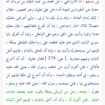
بن مسلم ،
أنا
الأوزاعي ،
عن
محمد بن عبد الملك بن مروان
أنه
حدثه عن
المغيرة بن شعبة
أنه دخل على
عثمان
وهو محصور ، فقال
: إنك إمام العامة ، وقد نزل بك ما ترى ، وإني أعرض عليك
خصالا ثلاثا اختر إحداهن ; إما أن تخرج فتقاتلهم ، فإن معك
عددا وقوة وأنت على الحق وهم على الباطل ، وإما أن تخرق بابا
سوى الباب الذي هم عليه فتقعد على رواحلك فتلحق
بمكة
،
فإنهم لن يستحلوك وأنت بها ، وإما أن تلحق
بالشام ،
فإنهم
أهل
الشام
وفيهم
معاوية
.
[
ص:
379 ]
فقال
عثمان
: أما أن أخرج
فأقاتل ، فلن أكون أول من خلف رسول الله ، صلى الله عليه
وسلم ، في أمته بسفك الدماء ، وأما أن أخرج إلى
مكة
فإنهم لن
يستحلوني بها ، فإني سمعت رسول الله ، صلى الله عليه وسلم ،
يقول :
يلحد رجل من قريش
بمكة
يكون عليه نصف عذاب
العالم . فلن أكون أنا ، وأما أن ألحق
بالشام ،
فإنهم
أهل الشام