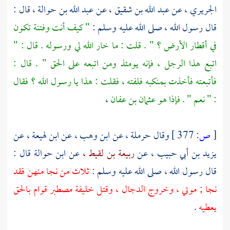
الجريري ،
عن
عبد الله بن شقيق ،
عن
عبد الله بن حوالة ،
قال :
قال رسول الله ، صلى الله عليه وسلم :
" كيف أنت وفتنة تكون
في أقطار الأرض ؟ " . قلت : ما خار الله لي ورسوله . قال : "
اتبع هذا الرجل ، فإنه يومئذ ومن اتبعه على الحق " . قال :
فأتبعته فأخذت بمنكبه فلفته ، فقلت : هذا يا رسول الله ؟ فقال
: " نعم " . فإذا هو
عثمان بن عفان
،
[
ص:
377 ]
وقال
حرملة ،
عن
ابن وهب ،
عن
ابن لهيعة ،
عن
يزيد بن أبي حبيب ،
عن
ربيعة بن لقيط ،
عن
ابن حوالة
قال :
قال رسول الله ، صلى الله عليه وسلم :
ثلاث من نجا منهن فقد
نجا ; موتي ، وخروج
الدجال ،
وقتل خليفة مصطبر قوام بالحق
يعطيه
.