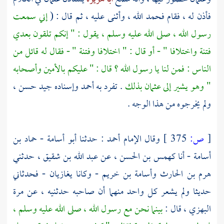
فأذن له ، فقام فحمد الله ، وأثنى عليه ، ثم قال : (
إني سمعت
رسول الله ، صلى الله عليه وسلم ، يقول : " إنكم تلقون بعدي
فتنة واختلافا " - أو قال : " اختلافا وفتنة " - فقال له قائل من
الناس : فمن لنا يا رسول الله ؟ قال : " عليكم بالأمين وأصحابه
" وهو يشير إلى
عثمان
بذلك
. تفرد به
أحمد
وإسناده جيد حسن ،
ولم يخرجوه من هذا الوجه .
[
ص:
375 ]
وقال الإمام
أحمد
: حدثنا
أبو أسامة - حماد بن
أسامة
- أنا
كهمس بن الحسن ،
عن
عبد الله بن شقيق ،
حدثني
هرم بن الحارث
وأسامة بن خريم
- وكانا يغازيان - فحدثاني
حديثا ولم يشعر كل واحد منهما أن صاحبه حدثنيه ، عن مرة
البهزي ،
قال :
بينما نحن مع رسول الله ، صلى الله عليه وسلم ،