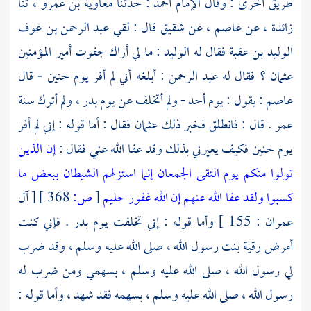
طريق أخرى : وقال الإمام
أحمد
: حدثنا
معاوية بن عمرو ،
ثنا
زائدة ،
عن
عاصم ،
عن
شقيق
قال : لقي
عبد الرحمن بن عوف
الوليد بن عقبة
فقال له
الوليد
: ما لي أراك جفوت أمير المؤمنين
عثمان ؟
فقال له
عبد الرحمن
: أبلغه أني لم أفر يوم
حنين
- قال
عاصم
: يقول : يوم
أحد
- ولم أتخلف عن يوم
بدر ،
ولم أترك سنة
عمر
. قال : فانطلق فخبر ذلك
عثمان
فقال : أما قوله : إني لم أفر
يوم
حنين
فكيف يعيرني بذلك وقد عفا الله عني فقال :
إن الذين
تولوا منكم يوم التقى الجمعان إنما استزلهم الشيطان ببعض ما
كسبوا ولقد عفا الله عنهم إن الله غفور حليم
[
ص:
368 ]
[ آل
عمران : 155 ] وأما قوله : إني تخلفت يوم
بدر
. فإني كنت
أمرض
رقية
بنت رسول الله ، صلى الله عليه وسلم ، وقد ضرب
لي رسول الله ، صلى الله عليه وسلم ، بسهمي ومن ضرب له
رسول الله ، صلى الله عليه وسلم ، بسهمه فقد شهد ، وأما قوله :