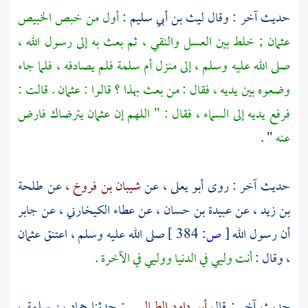
حديث آخر : وقال
ليث بن أبي سليم
:
أول من خبص الخبيص
عثمان ;
خلط بين العسل والنقي ، ثم بعث به إلى رسول الله ،
صلى الله عليه وسلم ، إلى منزل
أم سلمة
فلم يصادفه ، فلما جاء
وضعوه بين يديه ، فقال : من بعث بهذا ؟ قالوا :
عثمان
. قالت :
فرفع يديه إلى السماء ، فقال : " اللهم إن
عثمان
يترضاك فارض
عنه
" .
حديث آخر : روى
أبو يعلى ،
عن
شيبان بن فروخ ،
عن
طلحة
بن زيد ،
عن
عبيدة بن حسان ،
عن
عطاء الكيخارني ،
عن
جابر
أن رسول الله
[
ص:
384 ]
صلى الله عليه وسلم ، اعتنق
عثمان
،
وقال :
أنت وليي في الدنيا ووليي في الآخرة
.
حديث آخر : قال
أبو داود الطيالسي
: حدثنا
حماد بن سلمة ،