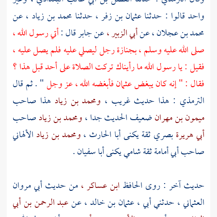
واحد قالوا : حدثنا
عثمان بن زفر ،
حدثنا
محمد بن زياد ،
عن
محمد بن عجلان ،
عن
أبي الزبير ،
عن
جابر
قال :
أتي رسول الله ،
صلى الله عليه وسلم ، بجنازة رجل ليصلي عليه فلم يصل عليه ،
فقيل : يا رسول الله ما رأيناك تركت الصلاة على أحد قبل هذا ؟
فقال : " إنه كان يبغض
عثمان
فأبغضه الله ، عز وجل
" . ثم قال
الترمذي
: هذا حديث غريب ،
ومحمد بن زياد
هذا صاحب
ميمون بن مهران
ضعيف الحديث جدا ،
ومحمد بن زياد
صاحب
أبي هريرة
بصري ثقة يكنى
أبا الحارث ،
ومحمد بن زياد
الألهاني
صاحب
أبي أمامة
ثقة شامي يكنى
أبا سفيان
.
حديث آخر : روى الحافظ
ابن عساكر ،
من حديث
أبي مروان
العثماني ،
حدثني أبي ،
عثمان بن خالد ،
عن
عبد الرحمن بن أبي