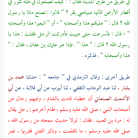
في طريق من طرق
المدينة
فقال : " كيف تصنعون في فتنة تثور في
أقطار الأرض كأنها صياصي بقر ؟ " قالوا : نصنع ماذا يا رسول
الله ؟ قال : " عليكم هذا وأصحابه " - أو " اتبعوا هذا وأصحابه
" - قال : فأسرعت حتى عييت فأدركت الرجل فقلت : هذا يا
رسول الله ؟ قال : " هذا " . فإذا هو
عثمان بن عفان ،
فقال : "
هذا وأصحابه "
. فذكره .
طريق أخرى : وقال
الترمذي
في " جامعه " : حدثنا
محمد بن
بشار ،
ثنا
عبد الوهاب الثقفي ،
ثنا
أيوب
عن
أبي قلابة ،
عن
أبي
الأشعث الصنعاني
أن خطباء قامت
بالشام
، وفيهم رجال من
أصحاب النبي ، صلى الله عليه وسلم ، فقام آخرهم ; رجل يقال
له :
مرة بن كعب
. فقال : لولا حديث سمعته من رسول الله ،
صلى الله عليه وسلم ، ما تكلمت ، وذكر الفتن فقربها ، فمر