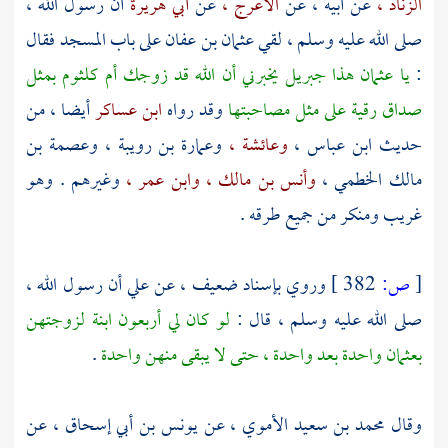
الزناد ،
عن أبيه ، عن
الأعرج ،
عن
أبي هريرة
أن رسول الله ،
صلى الله عليه وسلم ، لقي
عثمان بن عفان
على باب المسجد فقال
:
يا
عثمان
هذا
جبريل
يخبرني أن الله قد زوجك
أم كلثوم
بمثل
صداق
رقية
على مثل مصاحبتها
وقد رواه
ابن عساكر
أيضا ، من
حديث
ابن عباس ،
وعائشة ،
وعمارة بن رويبة ،
وعصمة بن
مالك الخطمي ،
وأنس بن مالك ،
وابن عمر ،
وغيرهم . وهو
غريب ومنكر من جميع طرقه .
[
ص:
382 ]
وروي بإسناد ضعيف ، عن
علي
أن رسول الله ،
صلى الله عليه وسلم ، قال :
لو كان لي أربعون ابنة لزوجتهن
بعثمان
واحدة بعد واحدة ، حتى لا يبقى منهن واحدة
.
وقال
محمد بن سعيد الأموي ،
عن
يونس بن أبي إسحاق ،
عن