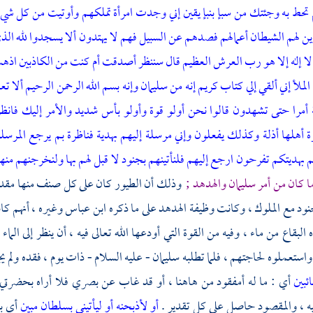
م تحط به وجئتك من سبإ بنبإ يقين إني وجدت امرأة تملكهم وأوتيت من كل
ين لهم الشيطان أعمالهم فصدهم عن السبيل فهم لا يهتدون ألا يسجدوا لله ال
 لا إله إلا هو رب العرش العظيم قال سننظر أصدقت أم كنت من الكاذبين اذهب 
 الملأ إني ألقي إلي كتاب كريم إنه من سليمان وإنه بسم الله الرحمن الرحيم ألا تع
مرا حتى تشهدون قالوا نحن أولو قوة وأولو بأس شديد والأمر إليك فانظري
 أهلها أذلة وكذلك يفعلون وإني مرسلة إليهم بهدية فناظرة بم يرجع المرسلون فل
تم بهديتكم تفرحون ارجع إليهم فلنأتينهم بجنود لا قبل لهم بها ولنخرجنهم م
ا كان من أمر
سليمان
والهدهد ;
وذلك أن الطيور كان على كل صنف منها مقدمون
نود مع الملوك ، وكانت وظيفة الهدهد على ما ذكره
ابن عباس
وغيره ، أنهم كان
 البقاع من ماء ، وفيه من القوة التي أودعها الله تعالى فيه ، أن ينظر إلى الم
استعملوه لحاجتهم ، فلما تطلبه
سليمان
- عليه السلام - ذات يوم ، فقده ولم
ئبين
أي : ما له أمفقود من هاهنا ، أو قد غاب عن بصري فلا أراه بحضرتي
يه ، والمقصود حاصل على كل تقدير .
أو لأذبحنه أو ليأتيني بسلطان مبين
أي ب