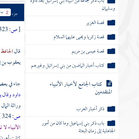
باب ذكر جماعة من أنبياء بني إسرائيل بعد داود
وسليمان
جزء
2
قصة العزير
[
ص:
323 ]
قصة زكريا ويحيى عليهما السلام
قال
الحافظ 
قصة عيسى بن مريم
يعقوب بن إسح
كتاب أخبار الماضين من بني إسرائيل وغيرهم
كتاب الجامع لأخبار الأنبياء
جاء في بعض
المتقدمين
داود وقال ي
وراثة المال
ذكر أخبار العرب
ص:
324 ]
باب ذكر بني إسماعيل وما كان من أمور
الأنبياء لا
الجاهلية إلى زمان البعثة
كانت أهون 