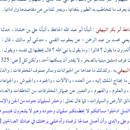
ن يعرف ما تتخاطب به الطيور بلغاتها ، ويعبر للناس عن مقاصدها وإراداتها .
افظ أبو بكر البيهقي
: أنبأنا
أبو عبد الله الحافظ
، أنبأنا
علي بن حمشاذ
، حدثنا
يعني محمد بن عبد الرحمن
- عن
يعقوب القمي
، حدثني
أبو مالك
، قال : 
تدرون ما يقول ؟ قالوا : وما يقول يا نبي الله ؟ قال يخطبها إلى نفسه ، ويق
أن غرف
دمشق
مبنية بالصخر ، لا يقدر أن يسكنها أحد ، ولكن كل
[
ص:
325 ]
البيهقي
به . وكذلك ما عداها من الحيوانات وسائر صنوف المخلوقات ; والدلي
ما يحتاج الملك إليه ، من العدد ، والآلات ، والجنود ، والجيوش ، والجماع
 والعلوم ، والفهوم ، والتعبير عن ضمائر المخلوقات من الناطقات والصام
لق الأرض والسماوات ، كما قال تعالى :
وحشر لسليمان جنوده من الجن والإنس
ها النمل ادخلوا مساكنكم لا يحطمنكم سليمان وجنوده وهم لا يشعرون فتبسم
وعلى والدي وأن أعمل صالحا ترضاه وأدخلني برحمتك في عبادك الصالحين
[ الن