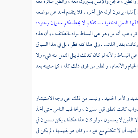
 والطير ، فالجن والإنس يسيرون معه ، والطير سائرة معه
نقباء يردون أوله على آخره ، فلا يتقدم أحد عن موضعه
ا أيها النمل ادخلوا مساكنكم لا يحطمنكم سليمان وجنوده
ذكر
وهب
أنه مر وهو على البساط بواد
بالطائف
، وأن هذه
كانت بقدر الذئب . وفي هذا كله نظر ، بل في هذا السياق
على البساط ; لأنه لو كان كذلك لم ينل النمل منه شيء ولا
خيام والأنعام ، والطير من فوق ذلك كله ، كما سنبينه بعد
ديد والأمر الحميد ، وتبسم من ذلك على وجه الاستبشار
الدواب كانت تنطق قبل
سليمان
، وتخاطب الناس حتى أخذ
لا الذين لا يعلمون ، ولو كان هذا هكذا لم يكن
لسليمان
في
لعهد أن لا تتكلم مع غيره ، وكان هو يفهمها ، لم يكن في