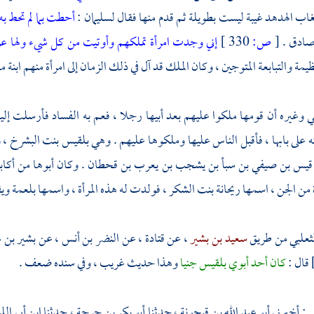
غاب الهدهد غيبة ليست بطويلة ثم قدم منها فقال
لسليمان
:
أحطت بما لم تحط به
صادق .
[
ص:
330 ]
إني وجدت امرأة تملكهم وأوتيت من كل شيء ولها
يمة والتبابعة المتوجين ، وكان الملك قد آل في ذلك الزمان إلى امرأة منهم ابنة
بي
وغيره أن قومها ملكوا عليهم بعد أبيها رجلا ، فعم به الفساد فأرسلت إلي
 على بابها ، فأقبل الناس عليها وملكوها عليهم . وهي
بلقيس بنت البشرخ ،
و
 قيس بن صيفي بن سبأ بن يشجب بن يعرب بن قحطان
. وكان أبوها من أكاب
 من الجن ، اسمها ريحانة بنت الشكر ، فولدت له هذه المرأة ، واسمها
بلعمة
ويق
ثعلبي
من طريق
سعيد بن بشير
، عن
قتادة
، عن
النضر بن أنس
، عن
بشير بن 
قال :
كان أحد أبوي بلقيس جنيا
وهذا حديث غريب ، وفي سنده ضعف .
ي
: أخبرني
أبو عبد الله بن قبحونة
، حدثنا
أبو بكر بن جرجة
، حدثنا
ابن أبي ال