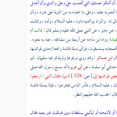
أن أشكر نعمتك التي أنعمت علي وعلى والدي وأن أعمل
نعم به عليه ، وعلى ما خصه به من المزية على غيره ، وأن
 له . والمراد بوالديه
داود
، عليه السلام ، وأمه ، وكانت
 ، عن
جابر
، عن النبي صلى الله عليه وسلم قال :
قالت
أم
قيامة
رواه
ابن ماجه
عن أربعة من مشايخه ، عنه به نحوه .
أصحابه يستسقون ، فرأى نملة قائمة رافعة إحدى قوائمها
ال
ابن عساكر
: وقد روي مرفوعا ولم يذكر فيه
سليمان
. ثم
حدثني
أبو سلمة
، عن
أبي هريرة
أنه سمع رسول الله صلى
بعض قوائمها إلى
[
ص:
328 ]
السماء فقال النبي : ارجعوا
ان
، عليه السلام ، فأمر الناس فخرجوا ، فإذا بنملة قائمة
ال : فصب الله عليهم المطر .
ا أو لأذبحنه أو ليأتيني بسلطان مبين فمكث غير بعيد فقال