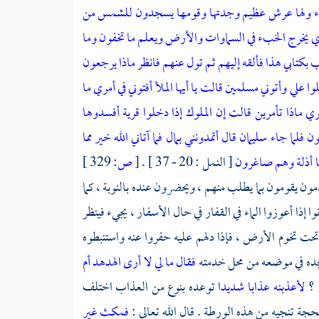
 شيء ولها عرش عظيم وجدتها وقومها يسجدون للشمس من
ذي يخرج الخبء في السماوات والأرض ويعلم ما تخفون وما
بكتابي هذا فألقه إليهم ثم تول عنهم فانظر ماذا يرجعون
لوا علي وأتوني مسلمين قالت يا أيها الملأ أفتوني في أمري ما
 ماذا تأمرين قالت إن الملوك إذا دخلوا قرية أفسدوها
ما جاء سليمان قال أتمدونني بمال فما آتاني الله خير مما
نها أذلة وهم صاغرون
[ النمل : 20 - 37 ] .
[
ص:
329 ]
 يقومون بما يطلب منهم ، ويحضرون عنده بالنوبة ، كما
وا إذا أعوزوا الماء في القفار في حال الأسفار ، يجيء فينظر
اء تحت تخوم الأرض ، فإذا دلهم عليه حفروا عنه واستنبطوه
 يجده في موضعه من محل خدمته
فقال ما لي لا أرى الهدهد أم
 ؟
لأعذبنه عذابا شديدا
توعده بنوع من العذاب اختلف
حجة تنجيه من هذه الورطة . قال الله تعالى :
فمكث غير