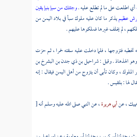
أي اطلعت على ما لم تطلع عليه .
وجئتك من سبإ بنبإ يقين
 عرش عظيم
يذكر ما كان عليه ملوك
سبأ
في بلاد
اليمن
من
 ملكهم ، لم يخلف غيرها فملكوها عليهم .
ه تخطبه فتزوجها ، فلما دخلت عليه سقته خمرا ، ثم حزت
هو
الهذهاذ . وقيل : شراحيل بن ذي جدن بن البشرخ بن
ر الملوك ، وكان تأبى أن يتزوج من أهل
اليمن
فيقال : إنه
ال لها :
بلقيس
.
نهيك
، عن
أبي هريرة
، عن النبي صلى الله عليه وسلم أنه
[
ليث
، حدثنا
أبو كريب
، حدثنا
أبو معاوية
، عن
إسماعيل بن