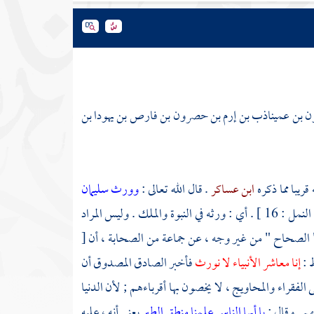
شون بن عميناذب بن إرم بن حصرون بن فارص بن يهودا بن
قريبا مما ذكره
ابن عساكر
. قال الله تعالى :
وورث سليمان
[ النمل : 16 ] . أي : ورثه في النبوة والملك . وليس المراد
في " الصحاح " من غير وجه ، عن جماعة من الصحابة ، أن
[
 :
إنا معاشر الأنبياء لا نورث
فأخبر الصادق المصدوق أن
لفقراء والمحاويج ، لا يخصون بها أقرباءهم ; لأن الدنيا
م . وقال :
يا أيها الناس علمنا منطق الطير
يعني أنه ، عليه