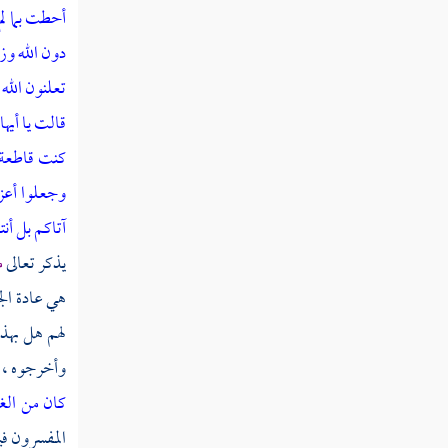
ثم دخلت سنة خمس وعشرين
أحطت بما ل
دون الله وز
ثم دخلت سنة ست وعشرين
تعلنون الله
قالت يا أيها
ثم دخلت سنة سبع وعشرين
كنت قاطعة أ
ثم دخلت سنة ثمان وعشرين
وجعلوا أعزة
آتاكم بل أن
ثم دخلت سنة تسع وعشرين
يذكر تعالى
م
هي عادة الج
سنة ثلاثين من الهجرة النبوية
لهم هل بهذه
ثم دخلت سنة إحدى وثلاثين
وأخرجوه ، و
كان من الغا
ثم دخلت سنة ثنتين وثلاثين
المفسرون ف