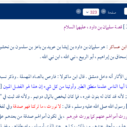
صفحة
323
قصة
سليمان بن داود
، عليهما السلام
ابن عساكر
: هو
سليمان بن داود بن إيشا بن عويد بن باعز بن سلمون بن نح
اق بن إبراهيم ، أبو الربيع ، نبي الله ،
ابن نبي الله .
 الآثار أنه دخل
دمشق
. قال
ابن ماكولا : فارص
بالصاد المهملة . وذكر نسبه 
ا أيها الناس علمنا منطق الطير وأوتينا من كل شيء إن هذا لهو الفضل المبين
 ; لأنه قد كان له بنون غيره ، فما كان ليخص بالمال دونهم . ولأنه قد ثبت 
رسول الله صلى الله عليه وسلم ، قال :
لا نورث ، ما تركنا فهو صدقة
وفي لفظ
 تورث أموالهم عنهم كما يورث غيرهم
، بل تكون أموالهم صدقة من بعدهم على ا
عليهم وأحقر عندهم من ذلك ، كما هي عند الذي أرسلهم واصطفاهم وفضله