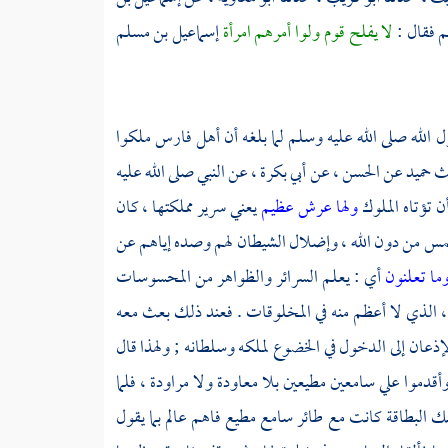
م فقال :
لا يفلح قوم ولوا أمرهم امرأة
إسماعيل بن مسلم
 الله صلى الله عليه وسلم لما بلغه أن أهل
فارس
ملكوا
ث
حميد
عن
الحسن
، عن
أبي بكرة
، عن النبي صلى الله عليه
ن تؤتاه الملوك
ولها عرش عظيم
يعني سرير مملكتها ، كان
الشمس من دون الله ، وإضلال الشيطان لهم وصده إياهم عن
ما تعلنون
أي : يعلم السرائر والظواهر من المحسوسات
، الذي لا أعظم منه في المخلوقات . فعند ذلك بعث معه
لإذعان إلى الدخول في الخضوع لملكه وسلطانه ; ولهذا قال
أقدموا علي سامعين مطيعين بلا معاودة ولا مراودة ، فلما
لك البطاقة كانت مع طائر سامع مطيع فاهم عالم بما يقول