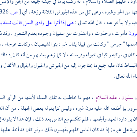
اود ،
عليهما الصلاة والسلام ، أنه ركب يوما في جيشه جميعه من الجن والإنس
ها من الحر وغيره ، وعلى كل من هذه الجيوش الثلاثة وزعة ، أي
[
ص:
326 ]
ه ولا يتأخر عنه ، قال الله تعالى :
حتى إذا أتوا على وادي النمل قالت نملة ي
عرون
فأمرت ، وحذرت ، واعتذرت عن
سليمان
وجنوده بعدم الشعور . وقد 
اسمها " جرس " وكانت من قبيلة يقال لهم : بنو الشيصبان ، وكانت عرجاء ، و
ه كان في موكبه راكبا في خيوله وفرسانه ، لا كما زعم بعضهم من أنه كان إذ ذاك 
لبساط كان عليه جميع ما يحتاجون إليه من الجيوش والخيول والجمال والأثقال وال
 الله تعالى .
ن
سليمان
، عليه السلام
، فهم ما خاطبت به تلك النملة لأمتها من الرأي الس
رور بما أطلعه الله عليه دون غيره ، وليس كما يقوله بعض الجهلة ، من أن 
ن بن داود
العهد وألجمها ، فلم تتكلم مع الناس بعد ذلك ، فإن هذا لا يقوله إ
مزية على غيره ; إذ قد كان الناس كلهم يفهمون ذلك ، ولو كان قد أخذ عليها ا