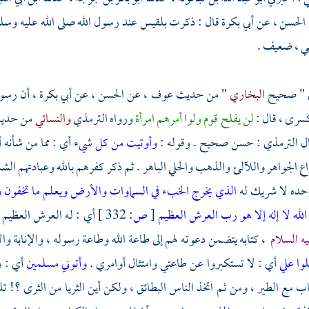
الحسن
، عن
أبي بكرة
قال : ذكرت
بلقيس
عند رسول الله صلى الله عليه وسل
ي ،
ضعيف .
ي " صحيح
البخاري
" من حديث
عوف
، عن
الحسن
، عن
أبي بكرة
، أن رسول
سرى
، قال :
لن يفلح قوم ولوا أمرهم امرأة
ورواه
الترمذي
والنسائي
من حدي
ال
الترمذي
: حسن صحيح . وقوله :
وأوتيت من كل شيء
أي : مما من شأنه أ
اع الجواهر واللآلئ والذهب والحلي الباهر . ثم ذكر كفرهم بالله وعبادتهم 
وحده لا شريك له
الذي يخرج الخبء في السماوات والأرض ويعلم ما تخفون و
الله لا إله إلا هو رب العرش العظيم
[
ص:
332 ]
أي : له العرش العظيم 
يه السلام
، كتابه يتضمن دعوته لهم إلى طاعة الله وطاعة رسوله ، والإنابة وا
لوا علي
أي : لا تستكبروا عن طاعتي وامتثال أوامري .
وأتوني مسلمين
أي : و
ب مع الطير ، ومن ثم اتخذ الناس البطائق ، ولكن أين الثريا من الثرى ؟! ت