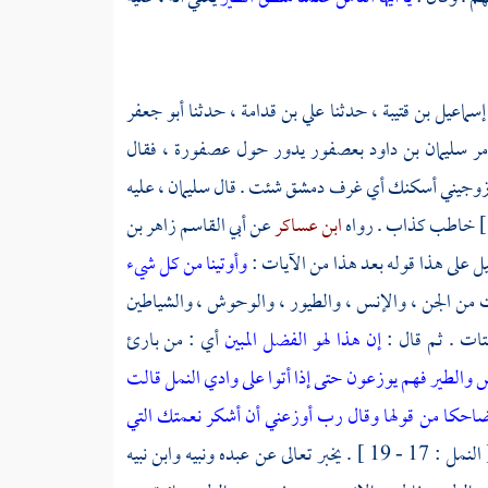
إسماعيل بن قتيبة
، حدثنا
علي بن قدامة
، حدثنا
أبو جعفر
مر
سليمان بن داود
بعصفور يدور حول عصفورة ، فقال
ول : زوجيني أسكنك أي غرف
دمشق
شئت . قال
سليمان
، عليه
خاطب كذاب . رواه
ابن عساكر
عن
أبي القاسم زاهر بن
ل على هذا قوله بعد هذا من الآيات :
وأوتينا من كل شيء
ات من الجن ، والإنس ، والطيور ، والوحوش ، والشياطين
تات . ثم قال :
إن هذا لهو الفضل المبين
أي : من بارئ
 والطير فهم يوزعون حتى إذا أتوا على وادي النمل قالت
 ضاحكا من قولها وقال رب أوزعني أن أشكر نعمتك التي
مل : 17 - 19 ] . يخبر تعالى عن عبده ونبيه وابن نبيه