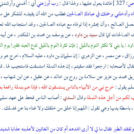
:
327 ]
فائدة يعول عليها ، ولهذا قال :
رب أوزعني
أي : ألهمني وأرشدني
ه وأدخلني برحمتك في عبادك الصالحين
فطلب من الله أن يقيضه للشكر على ما أ
عمل الصالح ، وأن يحشره إذا توفاه مع عباده الصالحين ، وقد استجاب الله تعالى
ت الصالحات كما قال
سنيد بن داود
، عن
يوسف بن محمد بن المنكدر
، عن أبيه
اود
: يا بني لا تكثر النوم بالليل ; فإن كثرة النوم بالليل تدع العبد فقيرا يوم ال
رزاق
، عن
معمر
، عن
الزهري
: إن
سليمان بن داود
، عليه السلام ، خرج هو و
ال لأصحابه : ارجعوا فقد سقيتم ، إن هذه النملة استسقت فاستجيب لها . ق
ريق
محمد بن عزيز
عن
سلامة بن روح بن خالد
، عن
عقيل
، عن
ابن شهاب
، 
سلم يقول :
خرج نبي من الأنبياء بالناس يستسقون الله ، فإذا هم بنملة رافعة 
 لكم من أجل هذه النملة
وقال
السدي
: أصاب الناس قحط على عهد
سليم
، باسطة يديها وهي تقول : اللهم إنا خلق من خلقك ولا غناء بنا عن فضلك . ق
تفقد الطير فقال ما لي لا أرى الهدهد أم كان من الغائبين لأعذبنه عذابا شديد