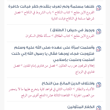
ظنها مسلمة ولم تعرف بتقدم كفر فبانت كافرة
الفروع لابن مفلح > كتاب النكاح > باب الشروط في النكاح > فصل
شرطها مسلمة في النكاح فبانت كتابية
ويجوز في حيض ( الطلاق )
الفروع لابن مفلح > كتاب الطلاق > مسألة طلاق السكران
وأسلمت امرأة على عهده صلى الله عليه وسلم
فتزوجت فجاء زوجها فقال يا رسول الله إني كنت
أسلمت وعلمت بإسلامي
إعلام الموقعين عن رب العالمين > فصل من فتاوى إمام المفتين > فصل
فتاوي في الزواج
واختلاف الدين المانع من النكاح
الأشباه والنظائر > الكتاب الثاني في قواعد كلية يتخرج عليها ما لا ينحصر
من الصور الجزئية > القاعدة الثالثة عشرة الدفع أقوى من الرفع
الكفار المتأولين