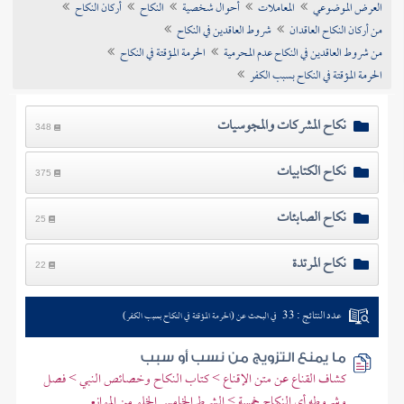
العرض الموضوعي
المعاملات
أحوال شخصية
النكاح
أركان النكاح
تراجم الأعلام
من أركان النكاح العاقدان
شروط العاقدين في النكاح
من شروط العاقدين في النكاح عدم المحرمية
الحرمة المؤقتة في النكاح
الحرمة المؤقتة في النكاح بسبب الكفر
نكاح المشركات والمجوسيات
348
نكاح الكتابيات
375
نكاح الصابئات
25
نكاح المرتدة
22
عدد النتائج : 33
في البحث عن (الحرمة المؤقتة في النكاح بسبب الكفر)
ما يمنع التزويج من نسب أو سبب
كشاف القناع عن متن الإقناع > كتاب النكاح وخصائص النبي > فصل
وشروطه أي النكاح خمسة > الشرط الخامس الخلو من الموانع