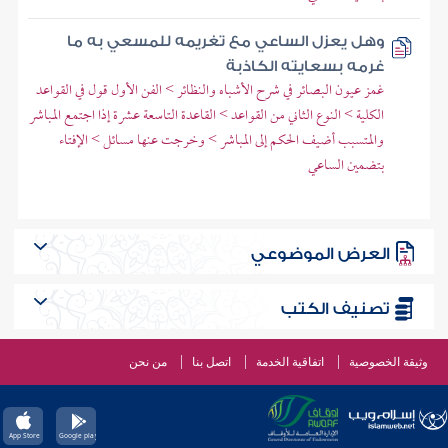
وهل يعزل الساعي مع تغريمه للمسعي به ما
غرمه بسعايته الكاذبة
غمز عيون البصائر في شرح الأشباه والنظائر > الفن الأول قول في القواعد
الكلية > النوع الثاني من القواعد > القاعدة التاسعة عشرة إذا اجتمع المباشر
والمتسبب أضيف الحكم إلى المباشر > وخرجت عنها مسائل > الإفتاء
بتضمين الساعي
العرض الموضوعي
تصنيف الكتب
وثيقة الخصوصية
اتفاقية الخدمة
اتصل بنا
من نحن