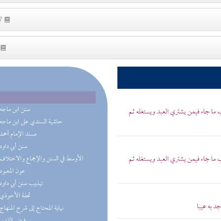
57
3
(5) سنن ابن ماجه
 ما جاء فيمن يشتري العبد ويستغله ثم
(5) حاشية السندي على ابن ماجه
(5) مسند الإمام أحمد
(4) سنن أبي داود
 ما جاء فيمن يشتري العبد ويستغله ثم
(4) الأوسط في السنن والإجماع والاختلاف
(4) عون المعبود
(3) تهذيب سنن أبي داود
(2) تحفة الأحوذي
د به عيبا
(2) نهاية المحتاج إلى شرح المنهاج
(2) فيض القدير