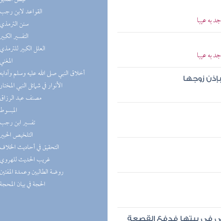
(2) القواعد لابن رجب
د به عيبا
(2) سنن الترمذي
(1) التفسير الكبير
(1) العلل الكبير للترمذي
د به عيبا
(1) المغني
(1) أخلاق النبي صلى الله عليه وسلم وآدابه
 بإذن زوجها
(1) الأنوار في شمائل النبي المختار
(1) مصنف عبد الرزاق
(1) المبسوط
(1) تفسير ابن رجب
(1) التلخيص الحبير
(1) التحقيق في أحاديث الخلاف
(1) غريب الحديث للهروي
(1) روضة الطالبين وعمدة المفتين
(1) الحجة في بيان المحجة
تي في بيتها فدفع القصعة