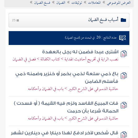
العرض الموضوعي
المعاملات
توثيقات
الضمان
فسخ الضمان
تراجم الأعلام
أسباب فسخ الضمان
25
عدد النتائج : 20
في البحث عن (فسخ الضمان)
اشترى عبدا فضمن له رجل بالعهدة
نصب الراية في تخريج أحاديث الهداية > كتاب الكفالة > فصل في الضمان
باع ذمي سلعة لذمي بخمر أو خنزير وضمنه ذمي
فأسلم الضامن
حاشية الدسوقي على الشرح الكبير > باب في الضمان وأحكامه
فات المبيع الفاسد ولزم فيه القيمة ( أو فسدت )
الحمالة شرعا بأن حرمت
حاشية الدسوقي على الشرح الكبير > باب في الضمان وأحكامه
قال شخص لآخر ادفع لهذا دينارا في دينارين لشهر