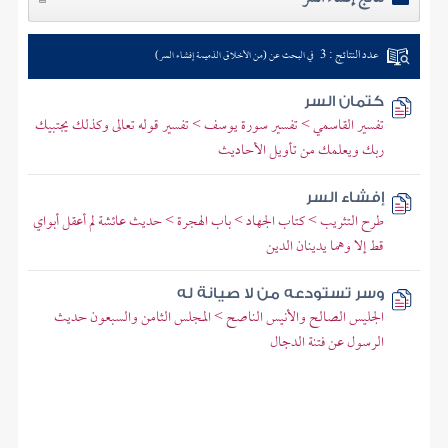
عدد النتائج : 3
في البحث عن (من الأخلاق الذميمة إفشاء السر)
كتمان السر
تفسير القاسمي > تفسير سورة يوسف > تفسير قوله تعالى وكذلك يجتبيك
ربك ويعلمك من تأويل الأحاديث
إفشاء السر
طرح التثريب > كتاب الجهاد > باب الهجرة > حديث عائشة لم أعقل أبواي
قط إلا وهما يدينان الدين
وسر تستودعه من لا صيانة له
الجليس الصالح والأنيس الناصح > المجلس الثامن والسبعون حديث
الرسول عن فتنة الدجال