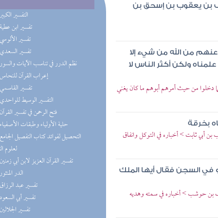
وسف بن يعقوب بن إسحق بن
(4) التفسير الكبير
(3) تفسير ابن عطية
(3) تفسير الألوسي
(3) تفسير السعدي
نهم من الله من شيء إلا
(3) نظم الدرر في تناسب الآيات والسور
مناه ولكن أكثر الناس لا
(3) إعراب القرآن للنحاس
ما دخلوا من حيث أمرهم أبوهم ما كان يغني
(3) تفسير القاسمي
(3) التفسير الوسيط للواحدي
(3) فتح الرحمن في تفسير القرآن
(3) حلية الأولياء وطبقات الأصفياء
ه بخرقة
 بن أبي ثابت > أخباره في التوكل وانفاق
لعلوم ال
(3) تفسير القرآن العزيز لابن أبي زمنين
في السجن فقال أيها الملك
(3) الدر المنثور
(3) تفسير عبد الرزاق
خلف بن حوشب > أخباره في سمته وهديه
(3) تفسير أبي السعود
(3) تفسير الجلالين