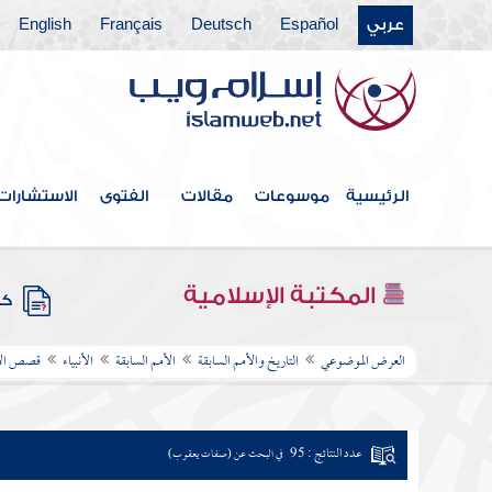
عربي
Español
Deutsch
Français
English
الرئيسية
موسوعات
مقالات
الفتوى
الاستشارات
المكتبة الإسلامية
كتب
العرض الموضوعي
التاريخ والأمم السابقة
الأمم السابقة
الأنبياء
قصص الأن
عدد النتائج : 95
في البحث عن (صفات يعقوب)