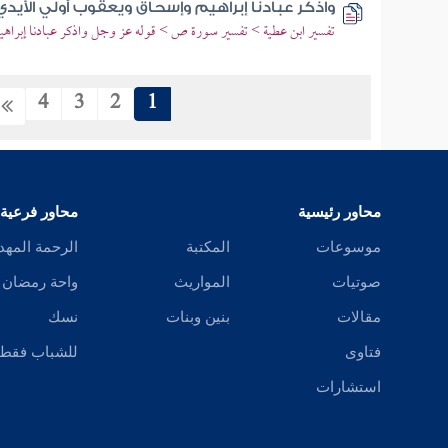
واذكر عبادنا إبراهيم وإسحاق ويعقوب أولي الأيدي 
تفسير ابن عطية > تفسير سورة ص > قوله عز وجل واذكر عبادنا إبراه
4
3
2
1
محاور رئيسية
محاور فرعية
موسوعات
المكتبة
الرحمة المهد
صوتيات
المواريث
واحة رمضان
مقالات
بنين وبنات
نسك
فتاوى
للشباب فقط
استشارات