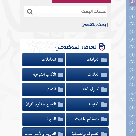
الكل
[
بحث متقدم
]
العرض الموضوعي
العبادات
المعاملات
العادات
الآداب الشرعية
(3) التحصيل لفوائد كتاب التفصيل الجامع
أصول الفقه
المنطق
تنزيل
العقيدة
التفسير وعلوم القرآن
مصطلح الحديث
السيرة
التصوف والصوفية
التاريخ والأمم السابقة