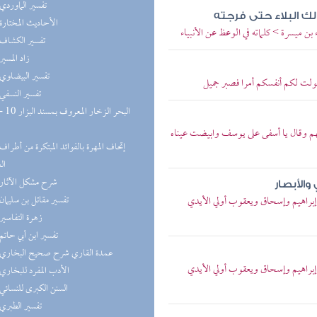
(3) تفسير الماوردي
(3) الأحاديث المختارة
بن ميسرة > كلماته في الوعظ عن الأنبياء
(3) تفسير الكشاف
(3) زاد المسير
(3) تفسير البيضاوي
سولت لكم أنفسكم أمرا فصبر جميل
(3) تفسير النسفي
نهم وقال يا أسفى على يوسف وابيضت عيناه
ال
(2) شرح مشكل الآثار
والأبصار
(2) تفسير مقاتل بن سليمان
ا إبراهيم وإسحاق ويعقوب أولي الأيدي
(2) زهرة التفاسير
(2) تفسير ابن أبي حاتم
(2) عمدة القاري شرح صحيح البخاري
ا إبراهيم وإسحاق ويعقوب أولي الأيدي
(1) الأدب المفرد للبخاري
(1) السنن الكبرى للنسائي
(1) تفسير الطبري