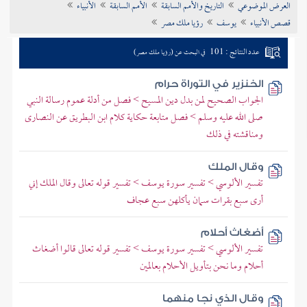
العرض الموضوعي
التاريخ والأمم السابقة
الأمم السابقة
الأنبياء
تراجم الأعلام
قصص الأنبياء
يوسف
رؤيا ملك مصر
عدد النتائج : 101
في البحث عن (رؤيا ملك مصر)
الخنزير في التوراة حرام
الجواب الصحيح لمن بدل دين المسيح > فصل من أدلة عموم رسالة النبي
صلى الله عليه وسلم > فصل متابعة حكاية كلام ابن البطريق عن النصارى
ومناقشته في ذلك
وقال الملك
تفسير الألوسي > تفسير سورة يوسف > تفسير قوله تعالى وقال الملك إني
أرى سبع بقرات سمان يأكلهن سبع عجاف
أضغاث أحلام
تفسير الألوسي > تفسير سورة يوسف > تفسير قوله تعالى قالوا أضغاث
أحلام وما نحن بتأويل الأحلام بعالمين
وقال الذي نجا منهما