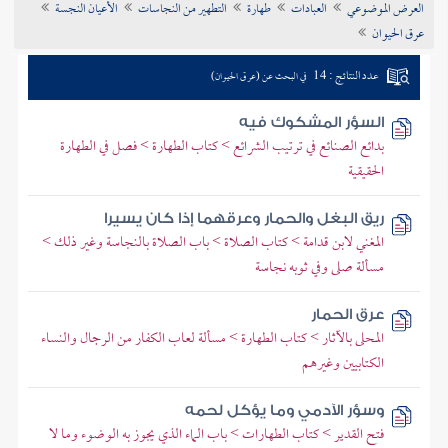
العرض الموضوعي
العبادات
طهارة
التطهير من النجاسات
الأعيان النجسة
تراجم الأعلام
عرق الحيوان
عدد النتائج : 14
في البحث عن (عرق الحيوان)
السؤر المشكوك فيه
بدائع الصنائع في ترتيب الشرائع > كتاب الطهارة > فصل في الطهارة
الحقيقية
ريق البغل والحمار وعرقهما إذا كان يسيرا
المغني لابن قدامة > كتاب الصلاة > باب الصلاة بالنجاسة وغير ذلك >
مسألة صلى وفي ثوبه نجاسة
عرق الحمار
المحلى بالآثار > كتاب الطهارة > مسألة لعاب الكفار من الرجال والنساء
الكتابيين وغيرهم
وسؤر الآدمي وما يؤكل لحمه
فتح القدير > كتاب الطهارات > باب الماء الذي يجوز به الوضوء وما لا