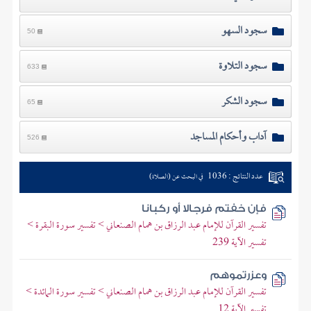
سجود السهو
50
سجود التلاوة
633
سجود الشكر
65
آداب وأحكام المساجد
526
عدد النتائج : 1036
في البحث عن (الصلاة)
فإن خفتم فرجالا أو ركبانا
تفسير القرآن للإمام عبد الرزاق بن همام الصنعاني > تفسير سورة البقرة >
تفسير الآية 239
وعزرتموهم
تفسير القرآن للإمام عبد الرزاق بن همام الصنعاني > تفسير سورة المائدة >
تفسير الآية 12