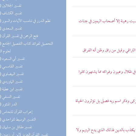
(48) تفسير الجلالين
(48) تفسير الكشاف
 كسبت رهينة إلا أصحاب اليمين في جنات
(47) نظم الدرر في تناسب الآيات والسور
(47) تفسير السعدي
(47) فتح الرحمن في تفسير القرآن
(47) التحص
 التراقي وقيل من راق وظن أنه الفراق
لعلوم ال
(47) تفسير أبي السعود
(47) تفسير القاسمي
 في ظلال وعيون وفواكه مما يشتهون كلوا
(47) تفسير البيضاوي
(47) تفسير الماوردي
(47) تفسير ابن عطية
(47) تفسير النسفي
زكى وذكر اسم ربه فصلى بل تؤثرون الحياة
(43) الدر المنثور
(37) إعراب القرآن للنحاس
(36) التفسير الوسيط للواحدي
(36) تفسير مقاتل بن سليمان
 يكذب بالدين فذلك الذي يدع اليتيم ولا
(36) تفسير القرآن العزيز لابن أبي زمنين