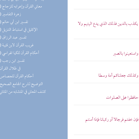
(31) معاني القرآن وإعرابه للزجاج
(29) زهرة التفاسير
(19) تفسير ابن أبي حاتم
 يكذب بالدين فذلك الذي يدع اليتيم ولا
(18) الإكليل في استنباط التنزيل
(18) تفسير عبد الرزاق
(17) غريب القرآن لابن قتيبة
(14) أحكام القرآن للكيا الهراسي
 واستعينوا بالصبر
(11) تفسير ابن رجب
(9) في ظلال القرآن
الى وكذلك جعلناكم أمة وسطا
(5) أحكام القرآن للجصاص
(3) التوضيح لشرح الجامع الصحيح
(2) كشف المعاني في المتشابه من المثاني
لى حافظوا على الصلوات
فإن خفتم فرجالا أو ركبانا فإذا أمنتم