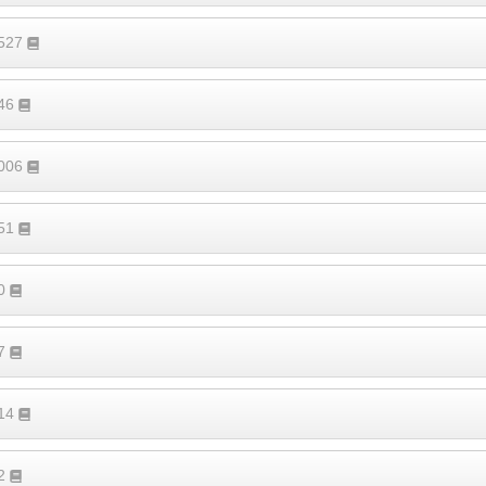
4527
546
1006
351
70
97
114
62