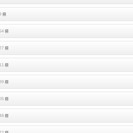
19
364
527
411
189
305
248
372