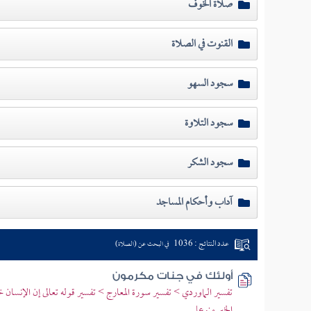
صلاة الخوف
القنوت في الصلاة
سجود السهو
سجود التلاوة
سجود الشكر
آداب وأحكام المساجد
عدد النتائج : 1036
في البحث عن (الصلاة)
أولئك في جنات مكرمون
تفسير الماوردي > تفسير سورة المعارج > تفسير قوله تعالى إن الإنسان 
الخير منوعا