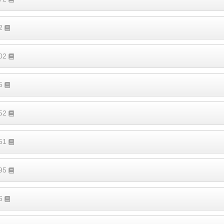
92
402
55
652
151
395
46