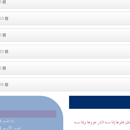
33
553
50
633
65
526
(56) زاد المسير
خلق هلوعا إذا مسه الشر جزوعا وإذا مسه
(50) تفسير الألوسي