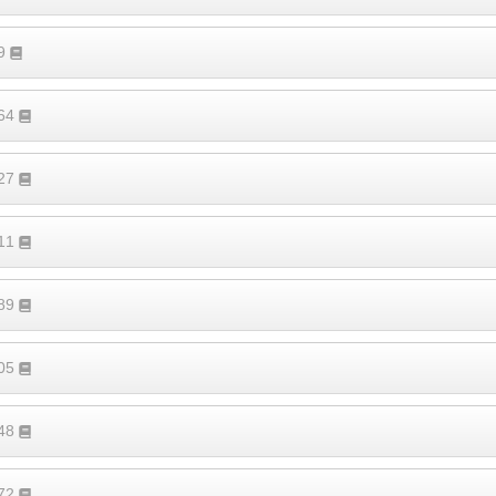
19
364
527
411
189
305
248
372