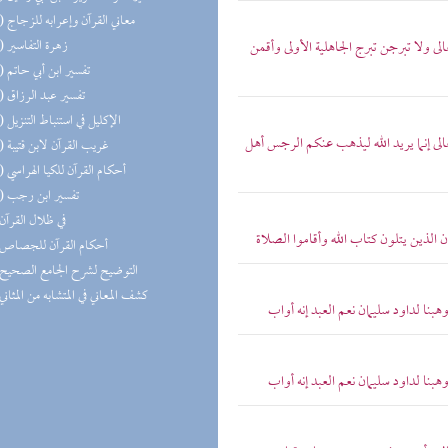
(31) معاني القرآن وإعرابه للزجاج
(29) زهرة التفاسير
الى ولا تبرجن تبرج الجاهلية الأولى وأقمن
(19) تفسير ابن أبي حاتم
(18) تفسير عبد الرزاق
(18) الإكليل في استنباط التنزيل
عالى إنما يريد الله ليذهب عنكم الرجس أهل
(17) غريب القرآن لابن قتيبة
(14) أحكام القرآن للكيا الهراسي
(11) تفسير ابن رجب
(9) في ظلال القرآن
إن الذين يتلون كتاب الله وأقاموا الصلاة
(5) أحكام القرآن للجصاص
(3) التوضيح لشرح الجامع الصحيح
(2) كشف المعاني في المتشابه من المثاني
هبنا لداود سليمان نعم العبد إنه أواب
هبنا لداود سليمان نعم العبد إنه أواب