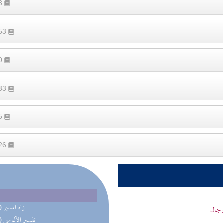
33
553
50
633
65
526
(56) زاد المسير
 رجال
(50) تفسير الألوسي