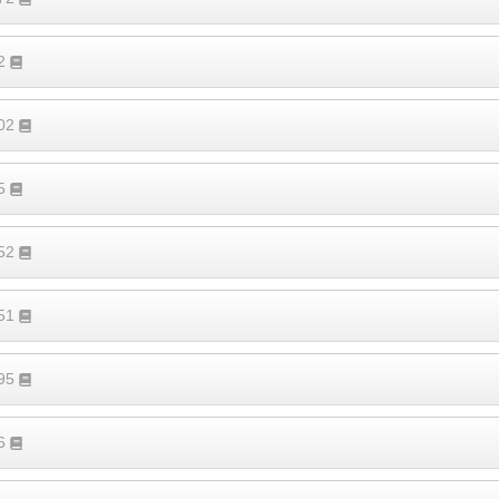
92
402
55
652
151
395
46