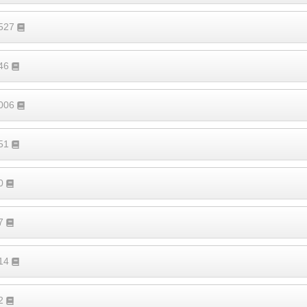
4527
546
1006
351
70
97
114
62