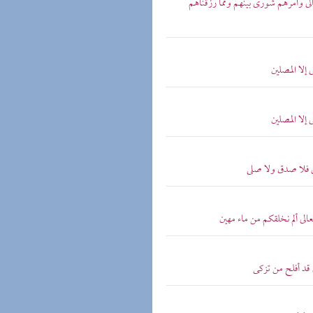
عالى وأمرهم شورى بينهم ومما رزقناهم
 إلا المصلين
 إلا المصلين
الى فلا صدق ولا صلى
عالى ألم نخلقكم من ماء مهين
ى قد أفلح من تزكى