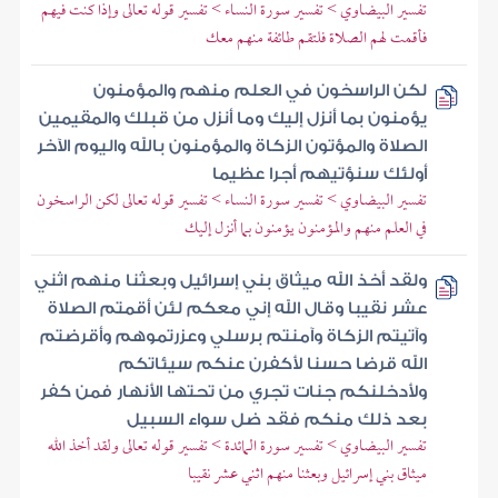
تفسير البيضاوي > تفسير سورة النساء > تفسير قوله تعالى وإذا كنت فيهم
فأقمت لهم الصلاة فلتقم طائفة منهم معك
لكن الراسخون في العلم منهم والمؤمنون
يؤمنون بما أنزل إليك وما أنزل من قبلك والمقيمين
الصلاة والمؤتون الزكاة والمؤمنون بالله واليوم الآخر
أولئك سنؤتيهم أجرا عظيما
تفسير البيضاوي > تفسير سورة النساء > تفسير قوله تعالى لكن الراسخون
في العلم منهم والمؤمنون يؤمنون بما أنزل إليك
ولقد أخذ الله ميثاق بني إسرائيل وبعثنا منهم اثني
عشر نقيبا وقال الله إني معكم لئن أقمتم الصلاة
وآتيتم الزكاة وآمنتم برسلي وعزرتموهم وأقرضتم
الله قرضا حسنا لأكفرن عنكم سيئاتكم
ولأدخلنكم جنات تجري من تحتها الأنهار فمن كفر
بعد ذلك منكم فقد ضل سواء السبيل
تفسير البيضاوي > تفسير سورة المائدة > تفسير قوله تعالى ولقد أخذ الله
ميثاق بني إسرائيل وبعثنا منهم اثني عشر نقيبا