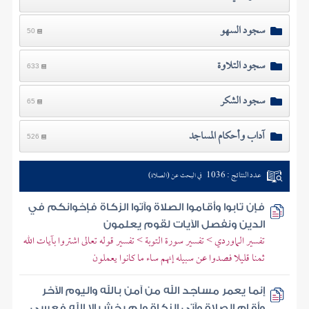
سجود السهو
50
سجود التلاوة
633
سجود الشكر
65
آداب وأحكام المساجد
526
عدد النتائج : 1036
في البحث عن (الصلاة)
فإن تابوا وأقاموا الصلاة وآتوا الزكاة فإخوانكم في
الدين ونفصل الآيات لقوم يعلمون
تفسير الماوردي > تفسير سورة التوبة > تفسير قوله تعالى اشتروا بآيات الله
ثمنا قليلا فصدوا عن سبيله إنهم ساء ما كانوا يعملون
إنما يعمر مساجد الله من آمن بالله واليوم الآخر
وأقام الصلاة وآتى الزكاة ولم يخش إلا الله فعسى